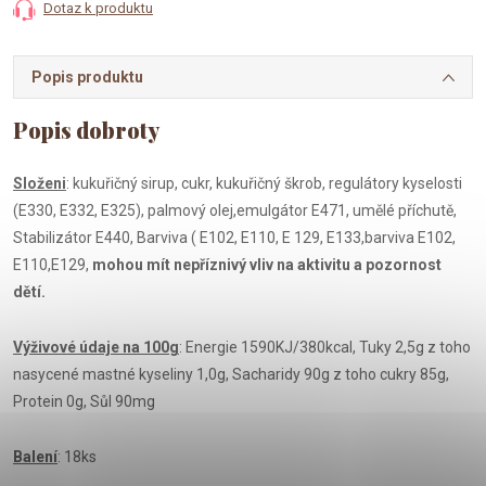
Dotaz k produktu
Popis produktu
Složeni
: kukuřičný sirup, cukr, kukuřičný škrob, regulátory kyselosti
(E330, E332, E325), palmový olej,emulgátor E471, umělé příchutě,
Stabilizátor E440, Barviva ( E102, E110, E 129, E133,barviva E102,
E110,E129,
mohou mít nepříznivý vliv na aktivitu a pozornost
dětí.
Výživové údaje na 100g
: Energie 1590KJ/380kcal, Tuky 2,5g z toho
nasycené mastné kyseliny 1,0g, Sacharidy 90g z toho cukry 85g,
Protein 0g, Sůl 90mg
Balení
: 18ks