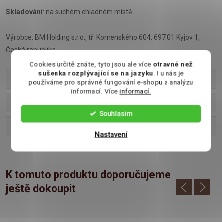
Skladování
: na suchém chladném místě
Výrobce: BM Holding s.r.o., tř. Komenského 604, 697 01 Kyjov 1,
Česká republika
Cookies určitě znáte, tyto jsou ale více
otravné než
sušenka rozplývající se na jazyku
. I u nás je
Parametry produktu
používáme pro správné fungování e-shopu a analýzu
informací. Více
informací.
Recenze
Souhlasím
Diskuse
Nastavení
K tomuto produktu doporučujeme
ještě dokoupit