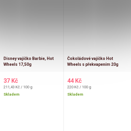
Disney vajíčko Barbie, Hot
Čokoládové vajíčko Hot
Wheels 17,50g
Wheels s překvapením 20g
37 Kč
44 Kč
Měrná
Měrná
211,43 Kč / 100 g
220 Kč / 100 g
cena:
cena:
Skladem
Skladem