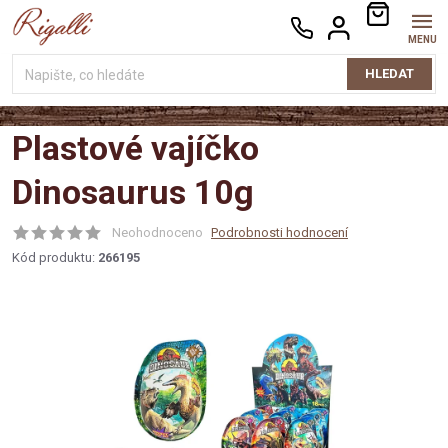
Přejít
NÁKUPNÍ
na
KOŠÍK
obsah
HLEDAT
Plastové vajíčko
Dinosaurus 10g
Neohodnoceno
Podrobnosti hodnocení
Kód produktu:
266195