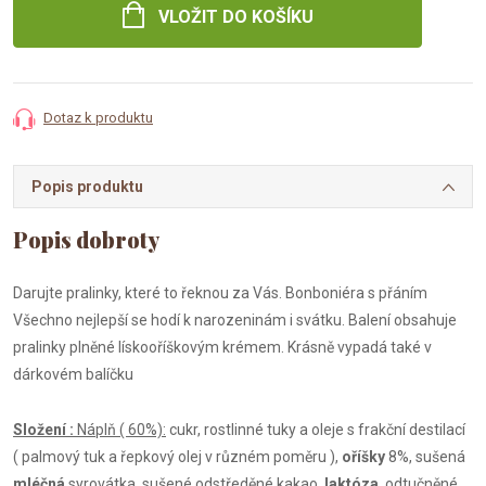
VLOŽIT DO KOŠÍKU
Dotaz k produktu
Popis produktu
Darujte pralinky, které to řeknou za Vás. Bonboniéra s přáním
Všechno nejlepší se hodí k narozeninám i svátku. Balení obsahuje
pralinky plněné lískooříškovým krémem. Krásně vypadá také v
dárkovém balíčku
Složení :
Náplň ( 60%):
cukr, rostlinné tuky a oleje s frakční destilací
( palmový tuk a řepkový olej v různém poměru ),
oříšky
8%, sušená
mléčná
syrovátka, sušené odstředěné kakao,
laktóza
, odtučněné