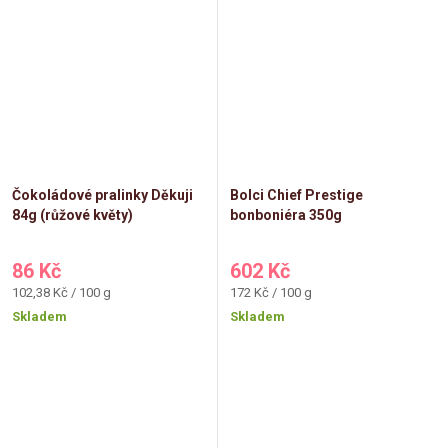
Čokoládové pralinky Děkuji
Bolci Chief Prestige
84g (růžové květy)
bonboniéra 350g
86 Kč
602 Kč
Měrná
Měrná
102,38 Kč / 100 g
172 Kč / 100 g
cena:
cena:
Skladem
Skladem