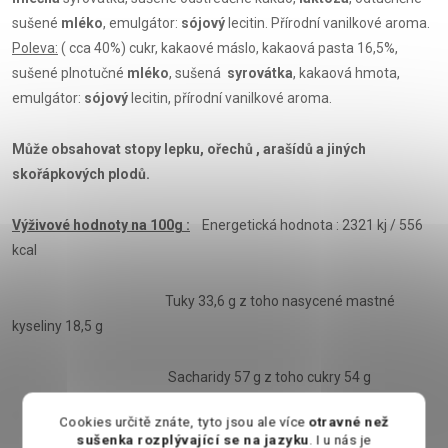
sušené
mléko
, emulgátor:
sójový
lecitin. Přírodní vanilkové aroma.
Poleva:
( cca 40%) cukr, kakaové máslo, kakaová pasta 16,5%,
sušené plnotučné
mléko
, sušená
syrovátka
, kakaová hmota,
emulgátor:
sójový
lecitin, přírodní vanilkové aroma.
Může obsahovat stopy lepku, ořechů , arašídů a jiných
skořápkových plodů.
Výživové hodnoty na 100g :
Energetická hodnota : 2321 kj / 556
kcal
Tuky 33,6 g z toho nasycené mastné
kyseliny 18,5 g
Sacharidy 57 g z toho cukry 54 g
Cookies určitě znáte, tyto jsou ale více
otravné než
Bílkoviny 4,6 g
sušenka rozplývající se na jazyku
. I u nás je