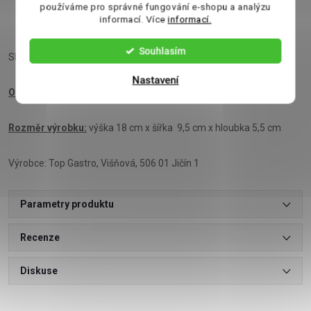
používáme pro správné fungování e-shopu a analýzu
informací. Více
informací.
Sůl 0,19 g
Souhlasím
Skladujte v suchu a chraňte před teplem.
Nastavení
Obsah
: 94,5 g
Rozměr výrobku:
výška 18 cm x šířka 9,5 cm x hloubka 5,5 cm
Výrobce: Top Gastro, Višňová, 506 01 Jičín 1
Parametry produktu
Recenze
Diskuse