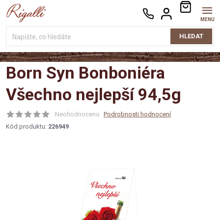
Přejít
NÁKUPNÍ
na
KOŠÍK
obsah
HLEDAT
Born Syn Bonboniéra
Všechno nejlepší 94,5g
Neohodnoceno
Podrobnosti hodnocení
Kód produktu:
226949