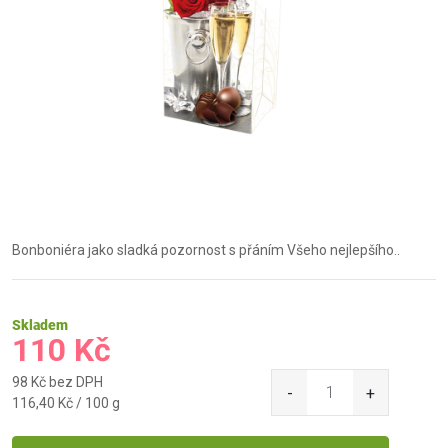
Bonboniéra jako sladká pozornost s přáním Všeho nejlepšího..
Skladem
110 Kč
98 Kč bez DPH
Měrná
116,40 Kč / 100 g
cena: