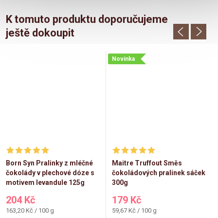
K tomuto produktu doporučujeme
ještě dokoupit
Novinka
Born Syn Pralinky z mléčné
Maitre Truffout Směs
čokolády v plechové dóze s
čokoládových pralinek sáček
motivem levandule 125g
300g
204 Kč
179 Kč
Měrná
Měrná
163,20 Kč / 100 g
59,67 Kč / 100 g