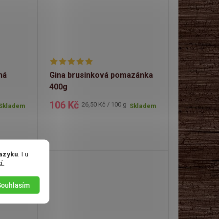
ná
Gina brusinková pomazánka
400g
106 Kč
Měrná
26,50 Kč / 100 g
Skladem
Skladem
cena:
jazyku
. I u
í.
Souhlasím