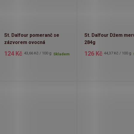
St. Dalfour pomeranč se
St. Dalfour Džem mer
zázvorem ovocná
284g
pomazánka 284g
124 Kč
126 Kč
Měrná
Měrná
43,66 Kč / 100 g
44,37 Kč / 100 g
Skladem
cena:
cena: