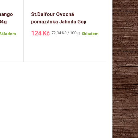
 mango
St.Dalfour Ovocná
84g
pomazánka Jahoda Goji
170g
124 Kč
Měrná
72,94 Kč / 100 g
Skladem
Skladem
cena: