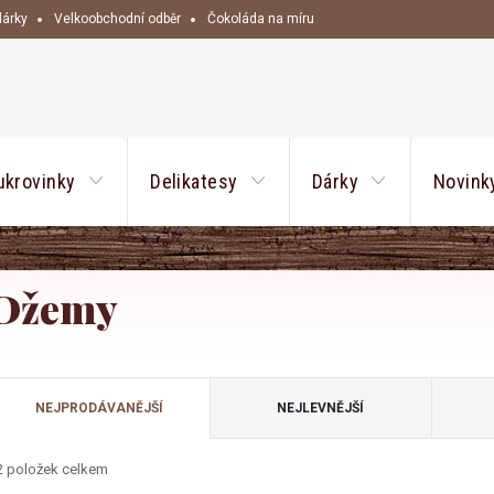
dárky
Velkoobchodní odběr
Čokoláda na míru
HLEDAT
ukrovinky
Delikatesy
Dárky
Novink
Džemy
Ř
NEJPRODÁVANĚJŠÍ
NEJLEVNĚJŠÍ
a
2
položek celkem