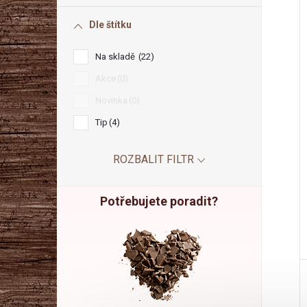
l
Dle štítku
Na skladě
22
Akce
0
Novinka
0
Tip
4
ROZBALIT FILTR
Potřebujete poradit?