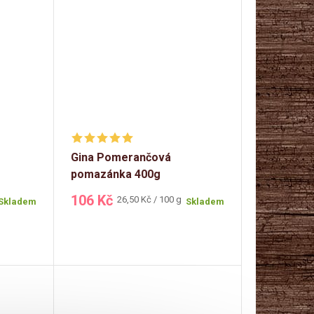
Gina Pomerančová
pomazánka 400g
106 Kč
Měrná
26,50 Kč / 100 g
Skladem
Skladem
cena: