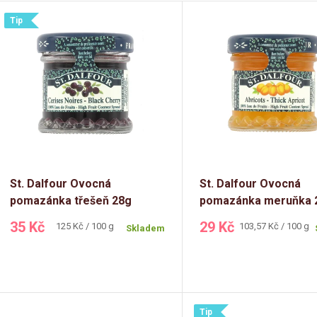
z
V
Tip
e
ý
n
p
p
s
r
St. Dalfour Ovocná
St. Dalfour Ovocná
p
pomazánka třešeň 28g
pomazánka meruňka 
o
(jednoporcová)
(jednoporcová)
r
35 Kč
29 Kč
Měrná
Měrná
125 Kč / 100 g
103,57 Kč / 100 g
Skladem
cena:
cena:
d
o
u
d
Tip