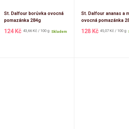
St. Dalfour borůvka ovocná
St. Dalfour ananas a
pomazánka 284g
ovocná pomazánka 2
124 Kč
128 Kč
Měrná
Měrná
43,66 Kč / 100 g
45,07 Kč / 100 g
Skladem
cena:
cena: