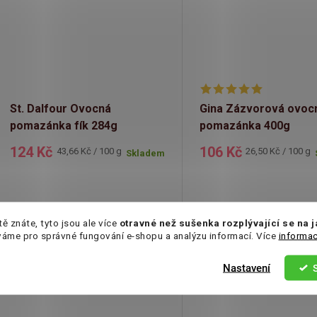
St. Dalfour Ovocná
Gina Zázvorová ovoc
pomazánka fík 284g
pomazánka 400g
124 Kč
106 Kč
Měrná
Měrná
43,66 Kč / 100 g
26,50 Kč / 100 g
Skladem
cena:
cena:
tě znáte, tyto jsou ale více
otravné než sušenka rozplývající se na 
váme pro správné fungování e-shopu a analýzu informací. Více
informac
Nastavení