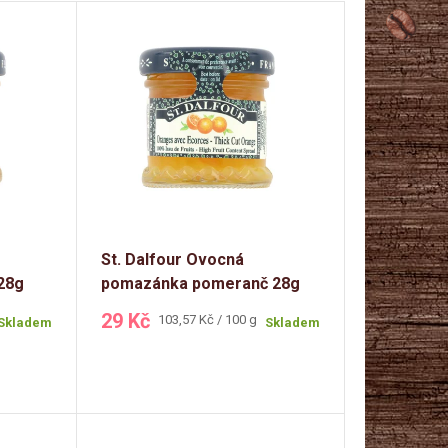
St. Dalfour Ovocná
28g
pomazánka pomeranč 28g
(jednoporcová)
29 Kč
Měrná
103,57 Kč / 100 g
Skladem
Skladem
cena: