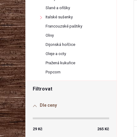
r
Slané a oříšky
a
Italské sušenky
Francouzské paštiky
n
Olivy
Dijonská hořčice
í
n
i
Oleje a octy
í
Pražená kukuřice
Popcorn
p
a
Dle ceny
n
e
29
Kč
265
Kč