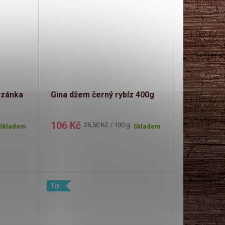
azánka
Gina džem černý rybíz 400g
106 Kč
Měrná
26,50 Kč / 100 g
Skladem
Skladem
cena:
Tip