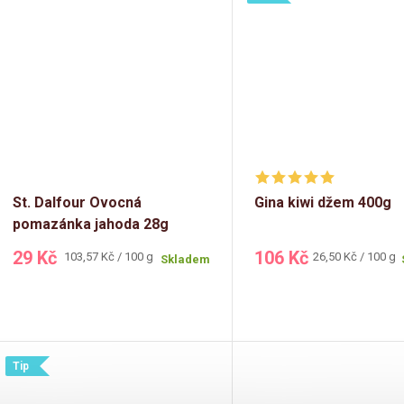
k
u
t
k
ů
t
ů
St. Dalfour Ovocná
Gina kiwi džem 400g
pomazánka jahoda 28g
(jednoporcová)
29 Kč
106 Kč
Měrná
Měrná
103,57 Kč / 100 g
26,50 Kč / 100 g
Skladem
cena:
cena:
Tip