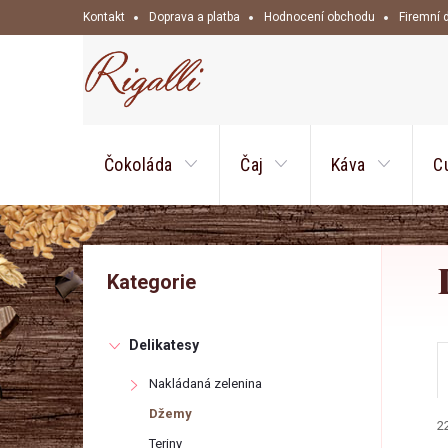
Přejít
Kontakt
Doprava a platba
Hodnocení obchodu
Firemní 
na
obsah
Čokoláda
Čaj
Káva
C
P
Přeskočit
Kategorie
kategorie
o
Delikatesy
s
Nakládaná zelenina
t
Džemy
2
Teriny