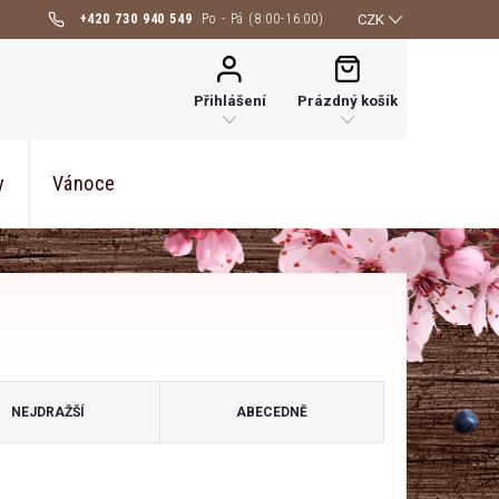
+420 730 940 549
CZK
NÁKUPNÍ
KOŠÍK
Přihlášení
Prázdný košík
y
Vánoce
NEJDRAŽŠÍ
ABECEDNĚ