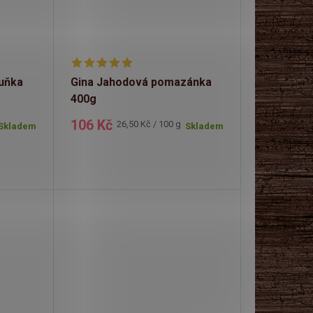
uňka
Gina Jahodová pomazánka
400g
106 Kč
Měrná
26,50 Kč / 100 g
Skladem
Skladem
cena: