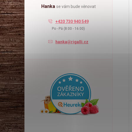
Hanka
se vám bude věnovat
+420 730 940 549
Po - Pá (8:00 - 16:00)
hanka@rigalli.cz