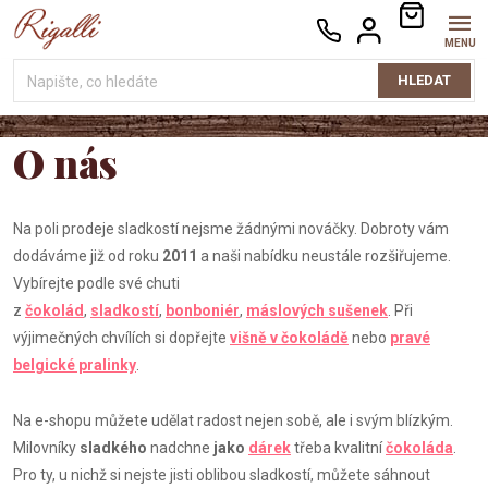
Přejít
NÁKUPNÍ
na
KOŠÍK
obsah
HLEDAT
O nás
Na poli prodeje sladkostí nejsme žádnými nováčky. Dobroty vám
dodáváme již od roku
2011
a naši nabídku neustále rozšiřujeme.
Vybírejte podle své chuti
z
čokolád
,
sladkostí
,
bonboniér
,
máslových sušenek
. Při
výjimečných chvílích si dopřejte
višně v čokoládě
nebo
pravé
belgické pralinky
.
Na e-shopu můžete udělat radost nejen sobě, ale i svým blízkým.
Milovníky
sladkého
nadchne
jako
dárek
třeba kvalitní
čokoláda
.
Pro ty, u nichž si nejste jisti oblibou sladkostí, můžete sáhnout