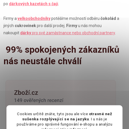
po
dárkových kazetách s čaji
.
Firmy a
velkoobchodníky
potěšíme možností odběru
čokolád
a
jiných
cukrovinek
pro další prodej.
Firmy
u nás mohou
nakoupit
dárky
pro své zaměstnance nebo obchodní partnery
.
99% spokojených zákazníků
nás neustále chválí
Cookies určitě znáte, tyto jsou ale více
otravné než
sušenka rozplývající se na jazyku
. I u nás je
používáme pro správné fungování e-shopu a analýzu