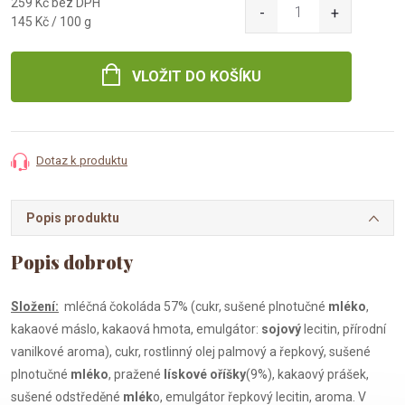
259 Kč bez DPH
Měrná
145 Kč / 100 g
cena:
VLOŽIT DO KOŠÍKU
Dotaz k produktu
Popis produktu
Složení:
mléčná čokoláda 57% (cukr, sušené plnotučné
mléko
,
kakaové máslo, kakaová hmota, emulgátor:
sojový
lecitin, přírodní
vanilkové aroma), cukr, rostlinný olej palmový a řepkový, sušené
plnotučné
mléko
, pražené
lískové oříšky
(9%), kakaový prášek,
sušené odstředěné
mlék
o, emulgátor řepkový lecitin, aroma. V