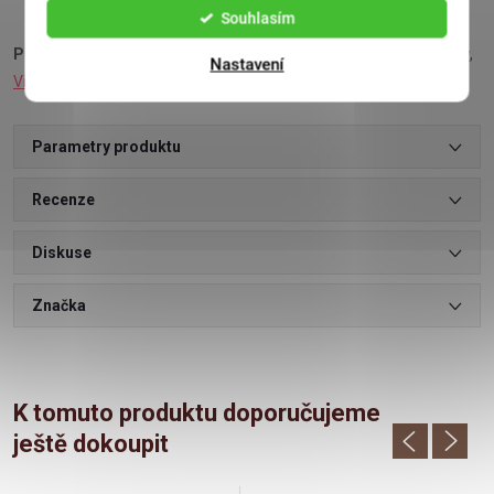
Souhlasím
Podívejte se také na:
Bonboniéra mořské plody
,
Máslové sušenky
,
Nastavení
Višně v čokoládě
,
Čokoládová srdíčka
Parametry produktu
Recenze
Diskuse
Značka
K tomuto produktu doporučujeme
ještě dokoupit