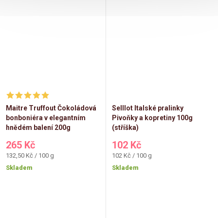
Maitre Truffout Čokoládová
Selllot Italské pralinky
bonboniéra v elegantním
Pivoňky a kopretiny 100g
hnědém balení 200g
(stříška)
265 Kč
102 Kč
Měrná
Měrná
132,50 Kč / 100 g
102 Kč / 100 g
cena:
cena:
Skladem
Skladem