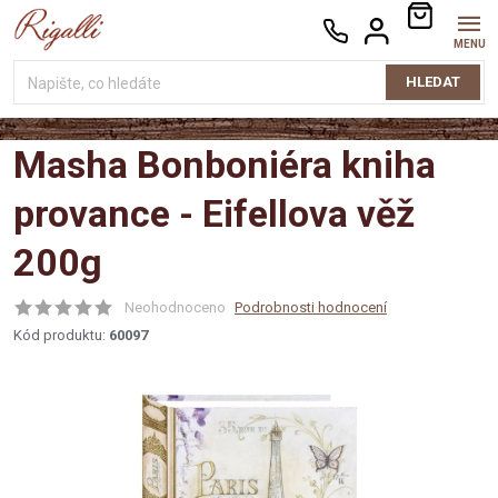
Přejít
NÁKUPNÍ
na
KOŠÍK
obsah
HLEDAT
Masha Bonboniéra kniha
provance - Eifellova věž
200g
Neohodnoceno
Podrobnosti hodnocení
Kód produktu:
60097