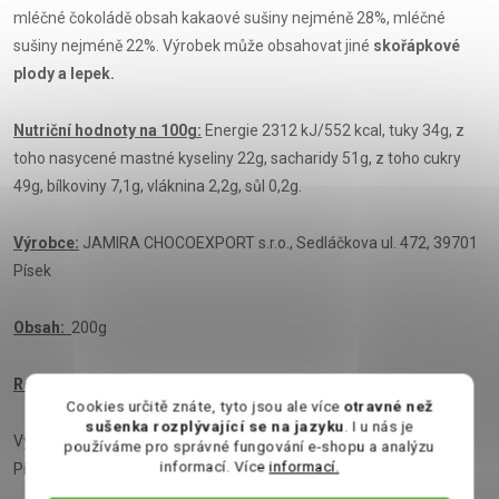
mléčné čokoládě obsah kakaové sušiny nejméně 28%, mléčné
sušiny nejméně 22%. Výrobek může obsahovat jiné
skořápkové
plody a lepek.
Nutriční hodnoty na 100g:
Energie 2312 kJ/552 kcal, tuky 34g, z
toho nasycené mastné kyseliny 22g, sacharidy 51g, z toho cukry
49g, bílkoviny 7,1g, vláknina 2,2g, sůl 0,2g.
Výrobce:
JAMIRA CHOCOEXPORT s.r.o., Sedláčkova ul. 472, 39701
Písek
Obsah:
200g
Rozměr:
18 cm x 25 cm x 3,5 cm
Cookies určitě znáte, tyto jsou ale více
otravné než
sušenka rozplývající se na jazyku
. I u nás je
Výrobce: JAMIRA CHOCOEXPORT s.r.o., Sedláčkova ul. 472, 39701
používáme pro správné fungování e-shopu a analýzu
informací. Více
informací.
Písek