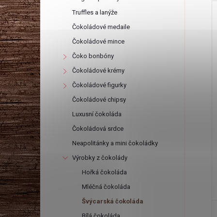
r
Truffles a lanýže
a
Čokoládové medaile
Čokoládové mince
n
Čoko bonbóny
Čokoládové krémy
í
n
i
Čokoládové figurky
í
Čokoládové chipsy
Luxusní čokoláda
p
Čokoládová srdce
Neapolitánky a mini čokoládky
a
Výrobky z čokolády
n
Hořká čokoláda
Mléčná čokoláda
e
Švýcarská čokoláda
Bílá čokoláda