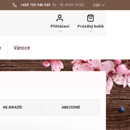
+420 730 940 549
CZK
NÁKUPNÍ
KOŠÍK
Přihlášení
Prázdný košík
y
Vánoce
NEJDRAŽŠÍ
ABECEDNĚ