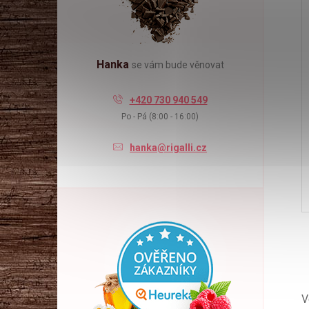
Hanka
se vám bude věnovat
+420 730 940 549
Po - Pá (8:00 - 16:00)
hanka@rigalli.cz
V