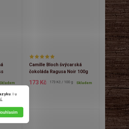
ná
Camille Bloch švýcarská
ss
čokoláda Ragusa Noir 100g
173 Kč
Měrná
173 Kč / 100 g
Skladem
Skladem
cena:
jazyku
. I u
í.
Souhlasím