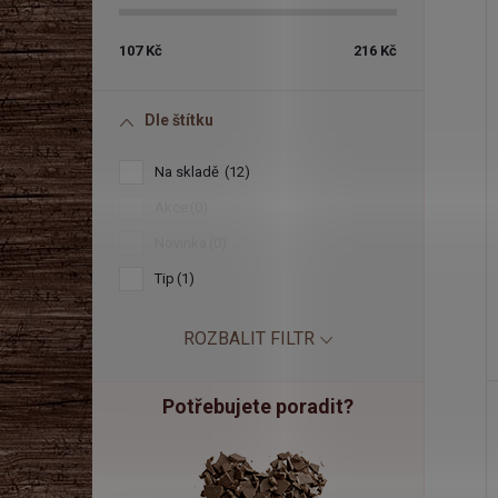
107
Kč
216
Kč
Dle štítku
Na skladě
12
Akce
0
Novinka
0
Tip
1
ROZBALIT FILTR
Potřebujete poradit?