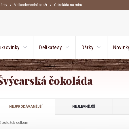
dárky
Velkoobchodní odběr
Čokoláda na míru
HLEDAT
ukrovinky
Delikatesy
Dárky
Novink
Švýcarská čokoláda
Ř
NEJPRODÁVANĚJŠÍ
NEJLEVNĚJŠÍ
a
2
položek celkem