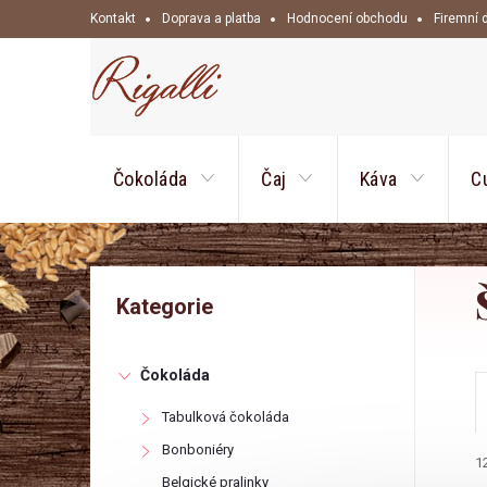
Přejít
Kontakt
Doprava a platba
Hodnocení obchodu
Firemní 
na
obsah
Čokoláda
Čaj
Káva
C
P
Přeskočit
Kategorie
kategorie
o
Čokoláda
s
Tabulková čokoláda
t
Bonboniéry
1
Belgické pralinky