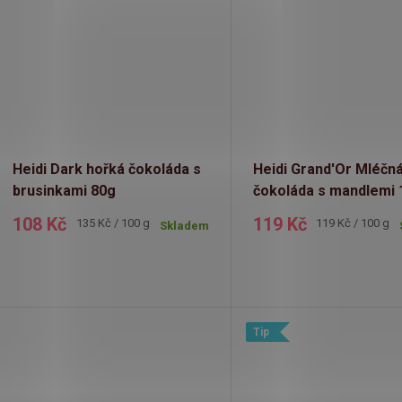
Heidi Dark hořká čokoláda s
Heidi Grand'Or Mléčn
brusinkami 80g
čokoláda s mandlemi 
108 Kč
119 Kč
Měrná
Měrná
135 Kč / 100 g
119 Kč / 100 g
Skladem
cena:
cena:
Tip