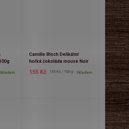
á
Camille Bloch Delikátní
100g
hořká čokoláda mouse Noir
60% 100g
155 Kč
Měrná
155 Kč / 100 g
Skladem
Skladem
cena: