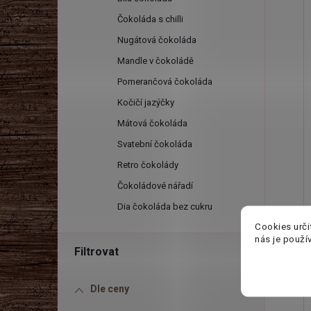
l
Čokoláda s chilli
Nugátová čokoláda
Mandle v čokoládě
Pomerančová čokoláda
Kočičí jazýčky
Mátová čokoláda
Svatební čokoláda
Retro čokolády
Čokoládové nářadí
Dia čokoláda bez cukru
Cookies urči
nás je použí
Dle ceny