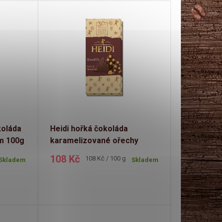
koláda
Heidi hořká čokoláda
m 100g
karamelizované ořechy
100g
108 Kč
Měrná
108 Kč / 100 g
Skladem
Skladem
cena: