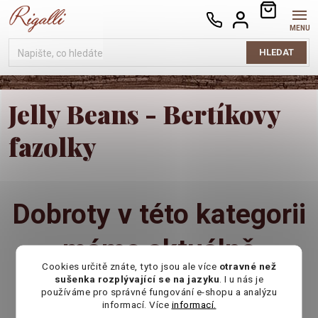
Přejít
NÁKUPNÍ
na
KOŠÍK
obsah
HLEDAT
Jelly Beans - Bertíkovy
fazolky
Cookies určitě znáte, tyto jsou ale více
otravné než
sušenka rozplývající se na jazyku
. I u nás je
používáme pro správné fungování e-shopu a analýzu
informací. Více
informací.
Můžete se ale podívat na ostatní kategorie.