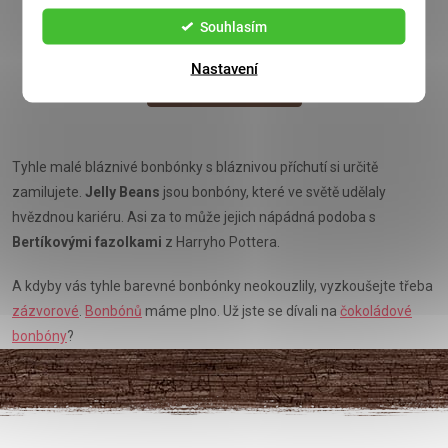
Souhlasím
Nastavení
ZPĚT DO OBCHODU
Tyhle malé bláznivé bonbónky s bláznivou příchutí si určitě
zamilujete.
Jelly Beans
jsou bonbóny, které ve světě udělaly
hvězdnou kariéru. Asi za to může jejich nápádná podoba s
Bertíkovými fazolkami
z Harryho Pottera.
A kdyby vás tyhle barevné bonbónky neokouzlily, vyzkoušejte třeba
zázvorové
.
Bonbónů
máme plno. Už jste se dívali na
čokoládové
bonbóny
?