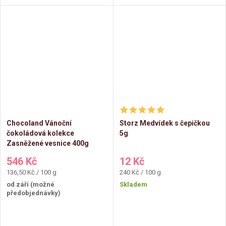
Chocoland Vánoční
Storz Medvídek s čepičkou
čokoládová kolekce
5g
Zasněžené vesnice 400g
546 Kč
12 Kč
Měrná
Měrná
136,50 Kč / 100 g
240 Kč / 100 g
cena:
cena:
od září (možné
Skladem
předobjednávky)