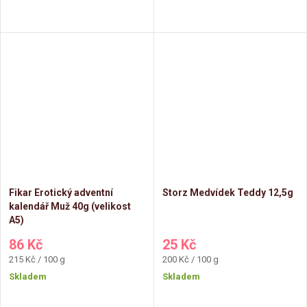
Fikar Erotický adventní
Storz Medvídek Teddy 12,5g
kalendář Muž 40g (velikost
A5)
86 Kč
25 Kč
Měrná
Měrná
215 Kč / 100 g
200 Kč / 100 g
cena:
cena:
Skladem
Skladem