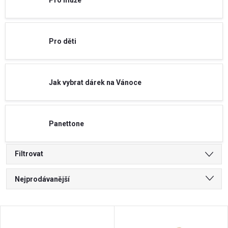
Pro děti
Jak vybrat dárek na Vánoce
Panettone
Filtrovat
Ř
Nejprodávanější
a
Nejlevnější
V
Nejdražší