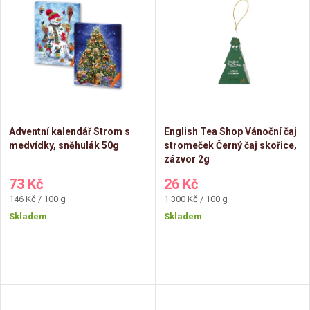
z
ý
Abecedně
e
p
n
i
í
s
Adventní kalendář Strom s
English Tea Shop Vánoční čaj
p
medvídky, sněhulák 50g
stromeček Černý čaj skořice,
p
zázvor 2g
r
73 Kč
26 Kč
r
Měrná
Měrná
146 Kč / 100 g
1 300 Kč / 100 g
o
cena:
cena:
Skladem
Skladem
o
d
d
u
u