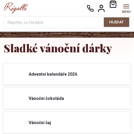
Přejít
NÁKUPNÍ
na
KOŠÍK
obsah
HLEDAT
Sladké vánoční dárky
Adventní kalendáře 2026
Vánoční čokoláda
Vánoční čaj