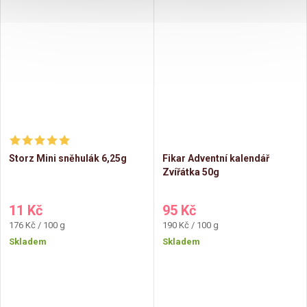
Storz Mini sněhulák 6,25g
Fikar Adventní kalendář
Zvířátka 50g
11 Kč
95 Kč
Měrná
Měrná
176 Kč / 100 g
190 Kč / 100 g
cena:
cena:
Skladem
Skladem