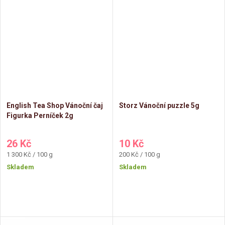
English Tea Shop Vánoční čaj
Storz Vánoční puzzle 5g
Figurka Perníček 2g
26 Kč
10 Kč
Měrná
Měrná
1 300 Kč / 100 g
200 Kč / 100 g
cena:
cena:
Skladem
Skladem