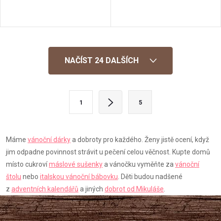
O
NAČÍST 24 DALŠÍCH
v
l
S
1
5
t
á
r
d
á
Máme
vánoční dárky
a dobroty pro každého. Ženy jistě ocení, když
a
n
jim odpadne povinnost strávit u pečení celou věčnost.
Kupte domů
k
místo cukroví
máslové sušenky
a vánočku vyměňte za
vánoční
c
štolu
nebo
italskou vánoční bábovku
. Děti budou nadšené
o
í
z
adventních kalendářů
a jiných
dobrot od Mikuláše
.
v
á
p
n