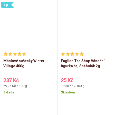
Tip
Máslové sušenky Winter
English Tea Shop Vánoční
Village 400g
figurka čaj Sněhulák 2g
237 Kč
25 Kč
Měrná
Měrná
59,25 Kč / 100 g
1 250 Kč / 100 g
cena:
cena:
Skladem
Skladem