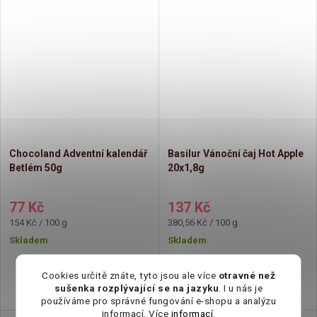
Chocoland Adventní kalendář
Basilur Vánoční čaj Hot Apple
Betlém 50g
20x1,8g
77 Kč
137 Kč
Měrná
Měrná
154 Kč / 100 g
380,56 Kč / 100 g
cena:
cena:
Skladem
Skladem
Cookies určitě znáte, tyto jsou ale více
otravné než
sušenka rozplývající se na jazyku
. I u nás je
používáme pro správné fungování e-shopu a analýzu
informací. Více
informací.