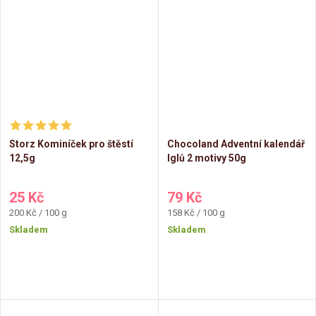
Storz Kominíček pro štěstí
Chocoland Adventní kalendář
12,5g
Iglů 2 motivy 50g
25 Kč
79 Kč
Měrná
Měrná
200 Kč / 100 g
158 Kč / 100 g
cena:
cena:
Skladem
Skladem