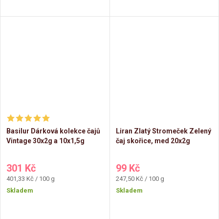
Basilur Dárková kolekce čajů
Liran Zlatý Stromeček Zelený
Vintage 30x2g a 10x1,5g
čaj skořice, med 20x2g
301 Kč
99 Kč
Měrná
Měrná
401,33 Kč / 100 g
247,50 Kč / 100 g
cena:
cena:
Skladem
Skladem