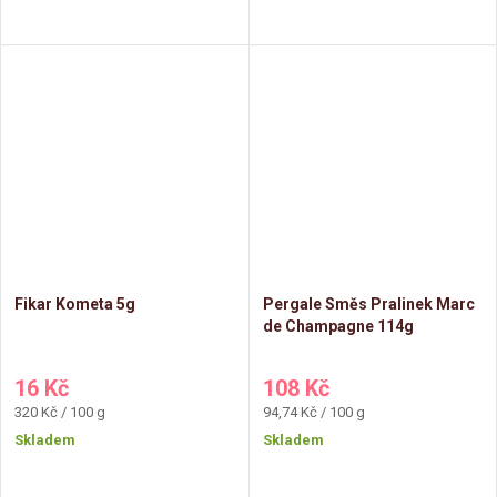
Fikar Kometa 5g
Pergale Směs Pralinek Marc
de Champagne 114g
16 Kč
108 Kč
Měrná
Měrná
320 Kč / 100 g
94,74 Kč / 100 g
cena:
cena:
Skladem
Skladem