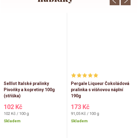
Selllot Italské pralinky
Pergale Liqueur Čokoládová
Pivoňky a kopretiny 100g
pralinka s višňovou náplní
(stříška)
190g
102 Kč
173 Kč
Měrná
Měrná
102 Kč / 100 g
91,05 Kč / 100 g
cena:
cena:
Skladem
Skladem