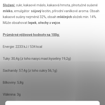
Složení:
cukr, kakaové máslo, kakaová hmota, plnotučné sušené
mléko
, emulgátor:
sójový
lecitin, přírodní vanilkové aroma. Obsah
kakaové sušiny nejméně 32%, obsah
mléčných
složek min. 14%.
Může obsahovat
lepek
,
ořechy
a
vejce
.
Průměrné výživové hodnoty na 100g:
Energie: 2233 kJ / 534 kcal
Tuky: 30,4g (z toho nasyc.mast.kyseliny 19,2g)
Sacharidy: 57,4g (z toho cukry 56,1g)
Bílkoviny: 5,8g
Vláknina: 3g