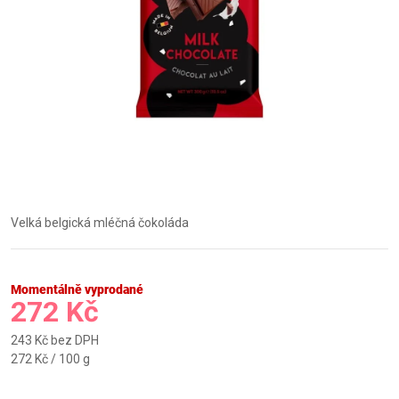
Velká belgická mléčná čokoláda
Momentálně vyprodané
272 Kč
243 Kč bez DPH
Měrná
272 Kč / 100 g
cena: