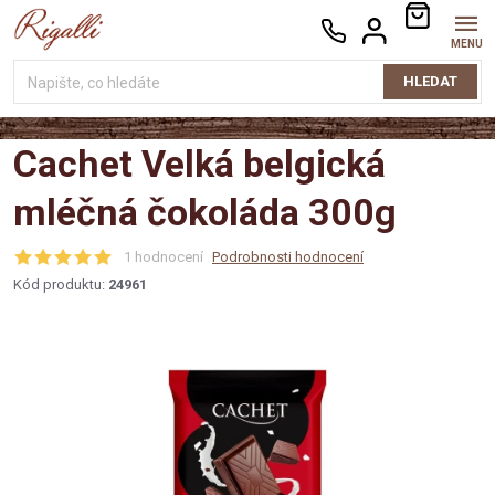
Přejít
NÁKUPNÍ
na
KOŠÍK
obsah
HLEDAT
Cachet Velká belgická
mléčná čokoláda 300g
1 hodnocení
Podrobnosti hodnocení
Kód produktu:
24961