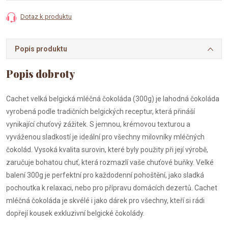
Dotaz k produktu
Popis produktu
Cachet velká belgická mléčná čokoláda (300g) je lahodná čokoláda
vyrobená podle tradičních belgických receptur, která přináší
vynikající chuťový zážitek. S jemnou, krémovou texturou a
vyváženou sladkostí je ideální pro všechny milovníky mléčných
čokolád. Vysoká kvalita surovin, které byly použity při její výrobě,
zaručuje bohatou chuť, která rozmazlí vaše chuťové buňky. Velké
balení 300g je perfektní pro každodenní pohoštění, jako sladká
pochoutka k relaxaci, nebo pro přípravu domácích dezertů. Cachet
mléčná čokoláda je skvélé i jako dárek pro všechny, kteří si rádi
dopřejí kousek exkluzivní belgické čokolády.