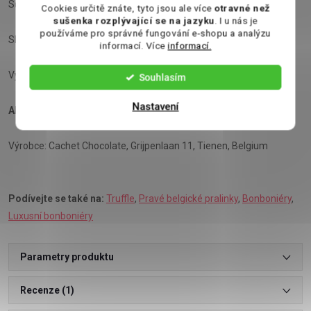
Sůl: 0,14g
Cookies určitě znáte, tyto jsou ale více
otravné než
sušenka rozplývající se na jazyku
. I u nás je
používáme pro správné fungování e-shopu a analýzu
Skladujte v suchu a chladu (min. 15°C - max. 20°C).
informací. Více
informací.
Vyrobeno v Belgii.
Souhlasím
Nastavení
Alergeny tučně vyznačeny v textu.
Výrobce: Cachet Chocolate, Grijpenlaan 11, Tienen, Belgium
Podívejte se také na:
Truffle
,
Pravé belgické pralinky
,
Bonboniéry
,
Luxusní bonboniéry
Parametry produktu
Recenze (1)