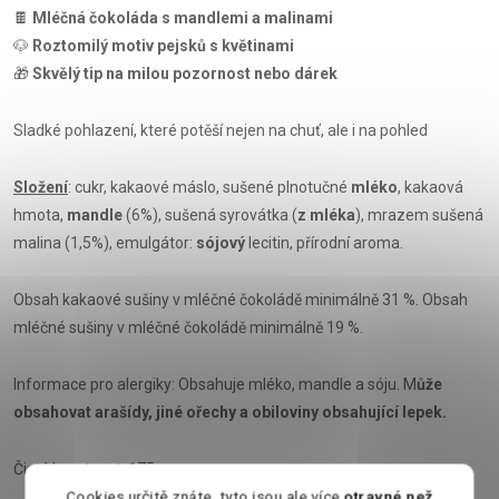
🍫
Mléčná čokoláda s mandlemi a malinami
🐶
Roztomilý motiv pejsků s květinami
🎁
Skvělý tip na milou pozornost nebo dárek
Sladké pohlazení, které potěší nejen na chuť, ale i na pohled
Složení
: cukr, kakaové máslo, sušené plnotučné
mléko
, kakaová
hmota,
mandle
(6%), sušená syrovátka (
z mléka
), mrazem sušená
malina (1,5%), emulgátor:
sójový
lecitin, přírodní aroma.
Obsah kakaové sušiny v mléčné čokoládě minimálně 31 %. Obsah
mléčné sušiny v mléčné čokoládě minimálně 19 %.
Informace pro alergiky: Obsahuje mléko, mandle a sóju. M
ůže
obsahovat arašídy, jiné ořechy a obiloviny obsahující lepek.
Čistá hmotnost: 175 g
Cookies určitě znáte, tyto jsou ale více
otravné než