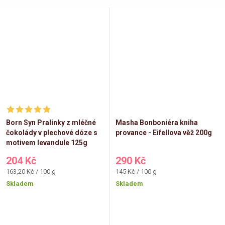
Born Syn Pralinky z mléčné
Masha Bonboniéra kniha
čokolády v plechové dóze s
provance - Eifellova věž 200g
motivem levandule 125g
204 Kč
290 Kč
Měrná
Měrná
163,20 Kč / 100 g
145 Kč / 100 g
cena:
cena:
Skladem
Skladem