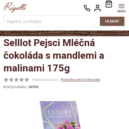
Přejít
NÁKUPNÍ
na
KOŠÍK
obsah
HLEDAT
Selllot Pejsci Mléčná
čokoláda s mandlemi a
malinami 175g
Neohodnoceno
Podrobnosti hodnocení
Kód produktu:
24936