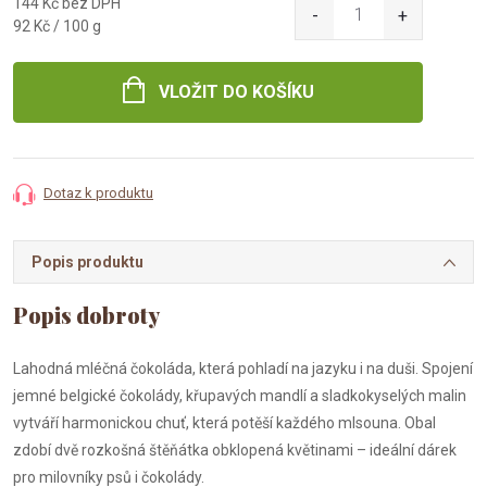
144 Kč bez DPH
Měrná
92 Kč / 100 g
cena:
VLOŽIT DO KOŠÍKU
Dotaz k produktu
Popis produktu
Lahodná mléčná čokoláda, která pohladí na jazyku i na duši. Spojení
jemné belgické čokolády, křupavých mandlí a sladkokyselých malin
vytváří harmonickou chuť, která potěší každého mlsouna. Obal
zdobí dvě rozkošná štěňátka obklopená květinami – ideální dárek
pro milovníky psů i čokolády.