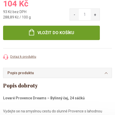
104 Kč
93 Kč bez DPH
Měrná
288,89 Kč / 100 g
cena:
VLOŽIT DO KOŠÍKU
Dotaz k produktu
Popis produktu
Lovaré Provence Dreams – Bylinný čaj, 24 sáčků
Vydejte se na smyslnou cestu do slunné Provence s lahodnou