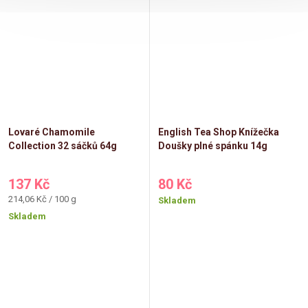
Lovaré Chamomile
English Tea Shop Knížečka
Collection 32 sáčků 64g
Doušky plné spánku 14g
137 Kč
80 Kč
Měrná
214,06 Kč / 100 g
Skladem
cena:
Skladem