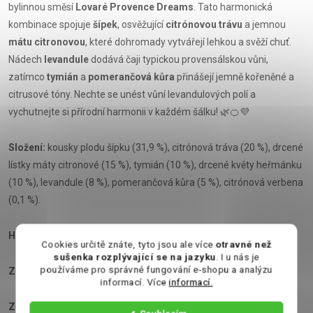
bylinnou směsí
Lovaré Provence Dreams
. Tato harmonická
kombinace spojuje
šípek
, osvěžující
citrónovou trávu
a jemnou
mátu citronovou
, které dohromady vytvářejí lehkou a svěží chuť.
Nádech
levandule
dodává čaji typickou provensálskou vůni,
zatímco
tymián
a
pomerančová kůra
přinášejí jemně kořeněné a
citrusové tóny. Nechte se unést vůní levandulových polí a
vychutnejte si přírodní harmonii v každém šálku! 🌿🍊💜
Složení:
kousky plodu šípku (31,9 %), citrónová tráva (20 %), drcené
lístky máty citronové (15 %), tymián (10 %), drcené květy heřmánku
(10 %), levandule (8 %), pomerančová kůra (5 %), citrónová verbena
(0,1 %).
Hmotnost
: 36g
Cookies určitě znáte, tyto jsou ale více
otravné než
sušenka rozplývající se na jazyku
. I u nás je
používáme pro správné fungování e-shopu a analýzu
Země původu
: Ukrajina
informací. Více
informací.
Způsob skladování:
Skladovat v suchu a chladu.