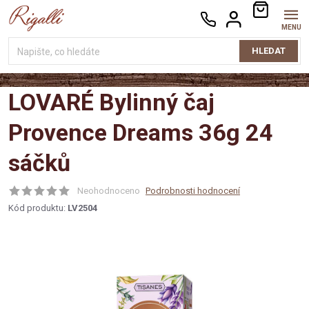
Přejít
NÁKUPNÍ
na
KOŠÍK
obsah
HLEDAT
LOVARÉ Bylinný čaj
Provence Dreams 36g 24
sáčků
Neohodnoceno
Podrobnosti hodnocení
Kód produktu:
LV2504