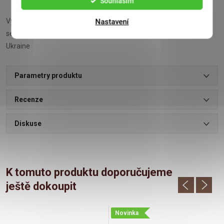
Souhlasím
Výrobce: JSC Monomakh, 10 Komunalna Street, urban-type
Nastavení
settlement Velyka Dymerka, Kyiv region, Brovary district, 07442,
Ukraine
Parametry produktu
Recenze
Diskuse
K tomuto produktu doporučujeme
ještě dokoupit
Novinka