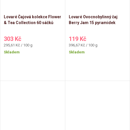
Lovaré Čajová kolekce Flower
Lovaré Ovocnobylinný čaj
& Tea Collection 60 sáčků
Berry Jam 15 pyramidek
303 Kč
119 Kč
Měrná
Měrná
295,61 Kč / 100 g
396,67 Kč / 100 g
cena:
cena:
Skladem
Skladem