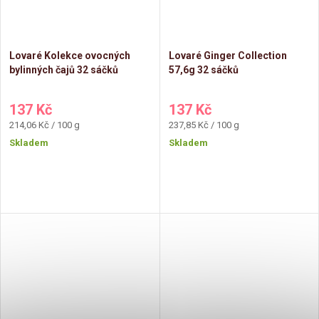
Lovaré Kolekce ovocných
Lovaré Ginger Collection
bylinných čajů 32 sáčků
57,6g 32 sáčků
137 Kč
137 Kč
Měrná
Měrná
214,06 Kč / 100 g
237,85 Kč / 100 g
cena:
cena:
Skladem
Skladem