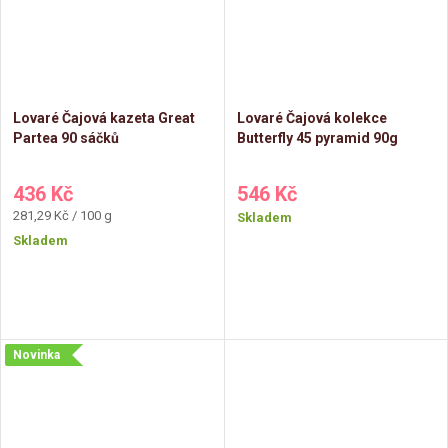
Lovaré Čajová kazeta Great
Lovaré Čajová kolekce
Partea 90 sáčků
Butterfly 45 pyramid 90g
436 Kč
546 Kč
Měrná
281,29 Kč / 100 g
Skladem
cena:
Skladem
Novinka