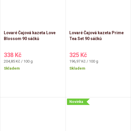
Lovaré Čajová kazeta Love
Lovaré Čajová kazeta Prime
Blossom 90 sáčků
Tea Set 90 sáčků
338 Kč
325 Kč
Měrná
Měrná
204,85 Kč / 100 g
196,97 Kč / 100 g
cena:
cena:
Skladem
Skladem
Novinka