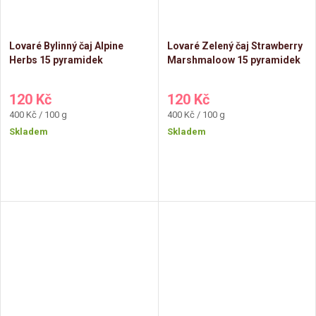
Lovaré Bylinný čaj Alpine
Lovaré Zelený čaj Strawberry
Herbs 15 pyramidek
Marshmaloow 15 pyramidek
120 Kč
120 Kč
Měrná
Měrná
400 Kč / 100 g
400 Kč / 100 g
cena:
cena:
Skladem
Skladem