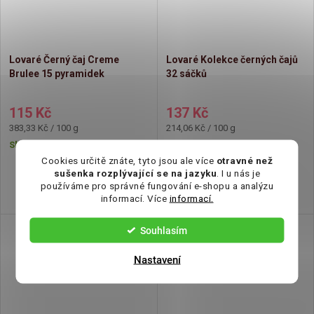
Lovaré Černý čaj Creme
Lovaré Kolekce černých čajů
Brulee 15 pyramidek
32 sáčků
115 Kč
137 Kč
Měrná
Měrná
383,33 Kč / 100 g
214,06 Kč / 100 g
cena:
cena:
Skladem
Skladem
Cookies určitě znáte, tyto jsou ale více
otravné než
sušenka rozplývající se na jazyku
. I u nás je
používáme pro správné fungování e-shopu a analýzu
informací. Více
informací.
Souhlasím
Nastavení