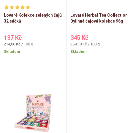
í
s
Lovaré Kolekce zelených čajů
Lovaré Herbal Tea Collection
p
32 sáčků
Bylinná čajová kolekce 96g
p
r
137 Kč
345 Kč
r
Měrná
Měrná
214,06 Kč / 100 g
359,38 Kč / 100 g
o
cena:
cena:
Skladem
Skladem
o
d
d
u
u
k
k
t
t
ů
ů