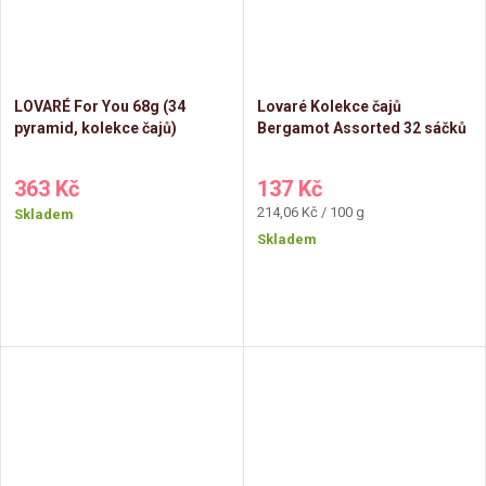
LOVARÉ For You 68g (34
Lovaré Kolekce čajů
pyramid, kolekce čajů)
Bergamot Assorted 32 sáčků
363 Kč
137 Kč
Měrná
214,06 Kč / 100 g
Skladem
cena:
Skladem