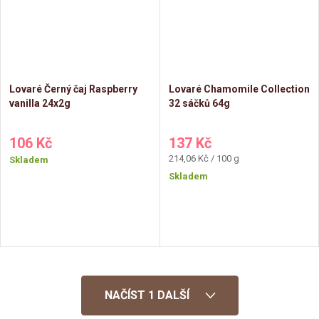
Lovaré Černý čaj Raspberry
Lovaré Chamomile Collection
vanilla 24x2g
32 sáčků 64g
106 Kč
137 Kč
Měrná
214,06 Kč / 100 g
Skladem
cena:
Skladem
O
NAČÍST 1 DALŠÍ
v