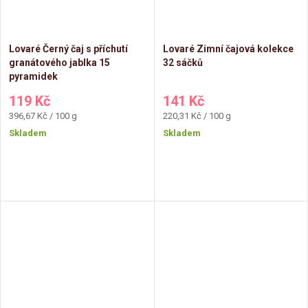
Lovaré Černý čaj s příchutí
Lovaré Zimní čajová kolekce
granátového jablka 15
32 sáčků
pyramidek
119 Kč
141 Kč
Měrná
Měrná
396,67 Kč / 100 g
220,31 Kč / 100 g
cena:
cena:
Skladem
Skladem