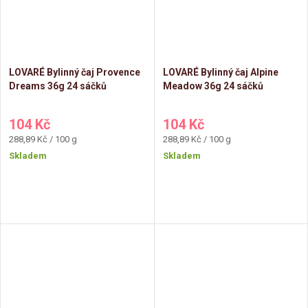
LOVARÉ Bylinný čaj Provence
LOVARÉ Bylinný čaj Alpine
Dreams 36g 24 sáčků
Meadow 36g 24 sáčků
104 Kč
104 Kč
Měrná
Měrná
288,89 Kč / 100 g
288,89 Kč / 100 g
cena:
cena:
Skladem
Skladem