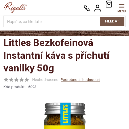
Přejít
NÁKUPNÍ
na
KOŠÍK
obsah
HLEDAT
Littles Bezkofeinová
Instantní káva s příchutí
vanilky 50g
Neohodnoceno
Podrobnosti hodnocení
Kód produktu:
6093