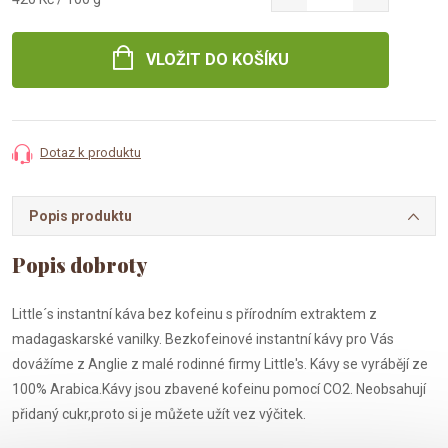
cena:
VLOŽIT DO KOŠÍKU
Dotaz k produktu
Popis produktu
Little´s instantní káva bez kofeinu s přírodním extraktem z
madagaskarské vanilky. Bezkofeinové instantní kávy pro Vás
dovážíme z Anglie z malé rodinné firmy
Little's. Kávy se vyrábějí ze
100% Arabica.Kávy jsou zbavené kofeinu pomocí CO2. Neobsahují
přidaný cukr,proto si je můžete užít vez výčitek.