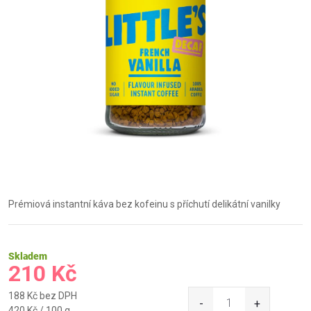
Prémiová instantní káva bez kofeinu s příchutí delikátní vanilky
Skladem
210 Kč
188 Kč bez DPH
Měrná
420 Kč / 100 g