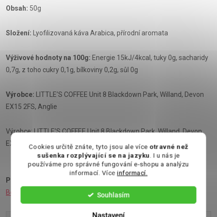
Obsah:
50g
Složení:
Lyofilizovaná káva Arabica, přírodní aromata
Výživové hodnoty na 100g:
Energie 15kJ/4kcal, tuky 0g, sacharidy
0,7g, z toho cukry 0,1g, bílkoviny 0,2g, sůl 0g
Výrobce:
LITTLE’S COFFEE Unit 8 Blackdown Park, Willand, Devon
EX15 2FS, Anglie
Výrobce: LITTLE’S COFFEE Unit 8 Blackdown Park, Willand, Devon
EX15 2FS, Anglie
Cookies určitě znáte, tyto jsou ale více
otravné než
sušenka rozplývající se na jazyku
. I u nás je
používáme pro správné fungování e-shopu a analýzu
informací. Více
informací.
Podívejte se také na:
Mini čokoláda
,
Bonboniéry
,
Cukrovinky
,
Bonbóny
Souhlasím
Nastavení