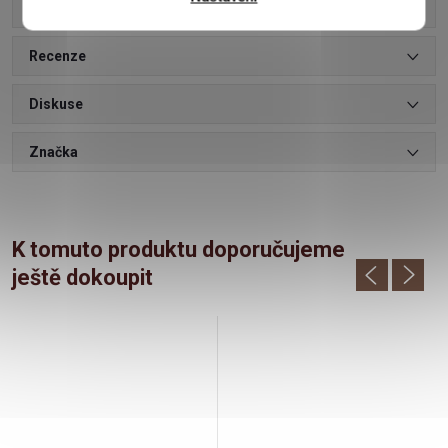
Parametry produktu
Recenze
Diskuse
Značka
K tomuto produktu doporučujeme
ještě dokoupit