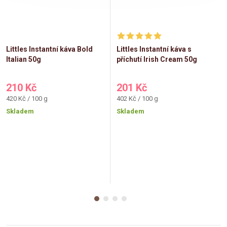
Littles Instantní káva Bold
Littles Instantní káva s
Italian 50g
příchutí Irish Cream 50g
210 Kč
201 Kč
Měrná
Měrná
420 Kč / 100 g
402 Kč / 100 g
cena:
cena:
Skladem
Skladem