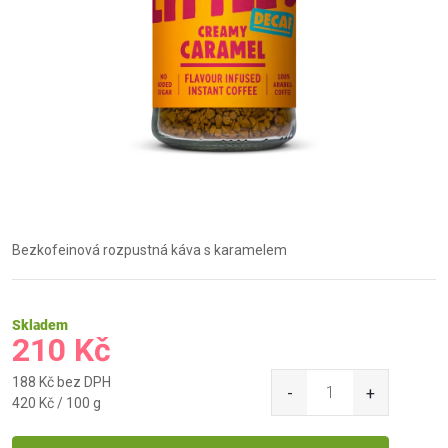
Bezkofeinová rozpustná káva s karamelem
Skladem
210 Kč
188 Kč bez DPH
Měrná
420 Kč / 100 g
cena: