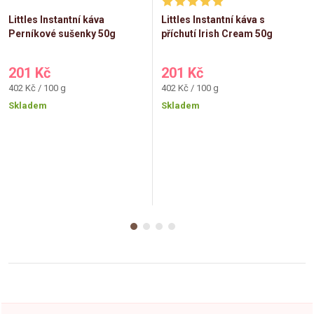
Littles Instantní káva
Littles Instantní káva s
Perníkové sušenky 50g
příchutí Irish Cream 50g
201 Kč
201 Kč
Měrná
Měrná
402 Kč / 100 g
402 Kč / 100 g
cena:
cena:
Skladem
Skladem