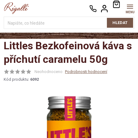
Přejít
NÁKUPNÍ
na
KOŠÍK
obsah
HLEDAT
Littles Bezkofeinová káva s
příchutí caramelu 50g
Neohodnoceno
Podrobnosti hodnocení
Kód produktu:
6092