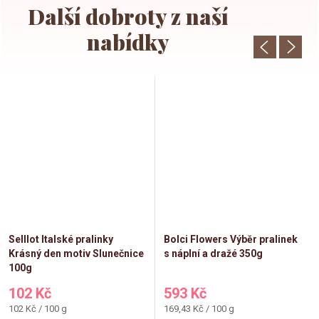
Selllot Italské pralinky
Bolci Flowers Výběr pralinek
Krásný den motiv Slunečnice
s náplní a dražé 350g
100g
102 Kč
593 Kč
Měrná
Měrná
102 Kč / 100 g
169,43 Kč / 100 g