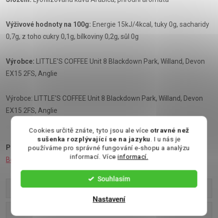
Výživové hodnoty na 100g:
Energie 15kJ/4kcal, tuky 0g, sacharidy
0,7g, z toho cukry 0,1g, bílkoviny 0,2g, sůl 0g
Výrobce:
LITTLE’S COFFEE Unit 8 Blackdown Park, Willand, Devon
EX15 2FS, Anglie
Výrobce: LITTLE’S COFFEE Unit 8 Blackdown Park, Willand, Devon
EX15 2FS, Anglie
Cookies určitě znáte, tyto jsou ale více
otravné než
sušenka rozplývající se na jazyku
. I u nás je
Podívejte se také na:
Mini čokoláda
,
Bonboniéry
,
Cukrovinky
,
používáme pro správné fungování e-shopu a analýzu
informací. Více
informací.
Bonbóny
Souhlasím
Parametry produktu
Nastavení
Recenze