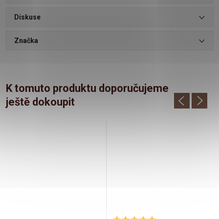
Diskuse
Značka
K tomuto produktu doporučujeme
ještě dokoupit