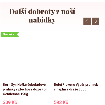
Novinka
Born Syn Hořké čokoládové
Bolci Flowers Výběr pralinek
pralinky v plechové dóze For
s náplní a dražé 350g
Gentleman 190g
309 Kč
593 Kč