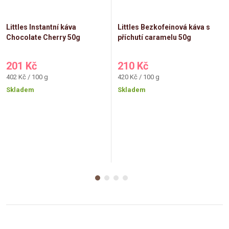
Littles Instantní káva
Littles Bezkofeinová káva s
Chocolate Cherry 50g
příchutí caramelu 50g
201 Kč
210 Kč
Měrná
Měrná
402 Kč / 100 g
420 Kč / 100 g
cena:
cena:
Skladem
Skladem