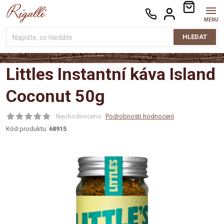
Přejít
NÁKUPNÍ
na
KOŠÍK
obsah
HLEDAT
Littles Instantní káva Island
Coconut 50g
Neohodnoceno
Podrobnosti hodnocení
Kód produktu:
68915