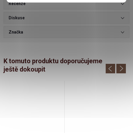
Recenze
Diskuse
Značka
K tomuto produktu doporučujeme
ještě dokoupit