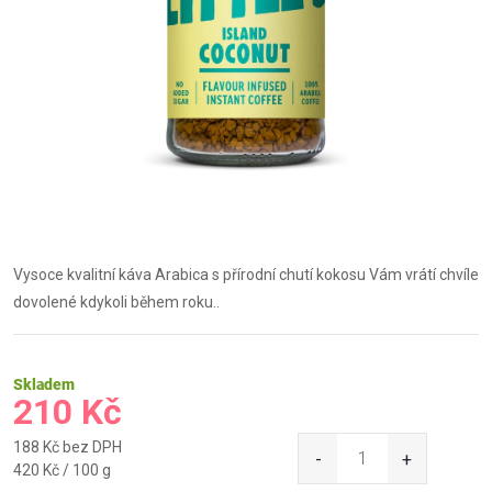
Vysoce kvalitní káva Arabica s přírodní chutí kokosu Vám vrátí chvíle
dovolené kdykoli během roku..
Skladem
210 Kč
188 Kč bez DPH
Měrná
420 Kč / 100 g