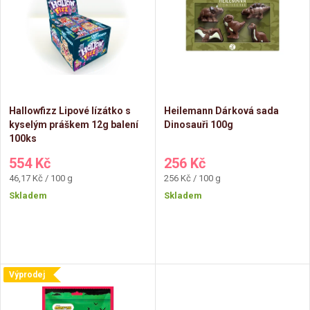
ý
e
p
n
i
í
s
Hallowfizz Lipové lízátko s
Heilemann Dárková sada
p
kyselým práškem 12g balení
Dinosauři 100g
p
100ks
r
554 Kč
256 Kč
r
Měrná
Měrná
46,17 Kč / 100 g
256 Kč / 100 g
o
cena:
cena:
Skladem
Skladem
o
d
d
u
u
Výprodej
k