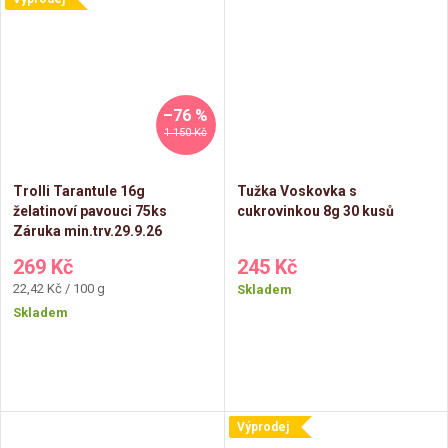
–76 %
1 150 Kč
Trolli Tarantule 16g
Tužka Voskovka s
želatinoví pavouci 75ks
cukrovinkou 8g 30 kusů
Záruka min.trv.29.9.26
269 Kč
245 Kč
Měrná
22,42 Kč / 100 g
Skladem
cena:
Skladem
Výprodej