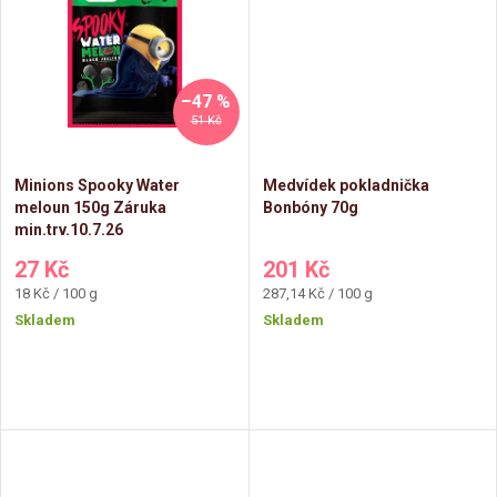
k
t
t
ů
ů
–47 %
51 Kč
Minions Spooky Water
Medvídek pokladnička
meloun 150g Záruka
Bonbóny 70g
min.trv.10.7.26
27 Kč
201 Kč
Měrná
Měrná
18 Kč / 100 g
287,14 Kč / 100 g
cena:
cena:
Skladem
Skladem