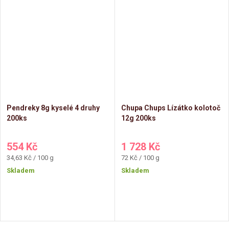
Pendreky 8g kyselé 4 druhy
Chupa Chups Lízátko kolotoč
200ks
12g 200ks
554 Kč
1 728 Kč
Měrná
Měrná
34,63 Kč / 100 g
72 Kč / 100 g
cena:
cena:
Skladem
Skladem