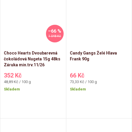
–66 %
1 048 Kč
Choco Hearts Dvoubarevná
Candy Gangs Želé Hlava
čokoládová Nugeta 15g 48ks
Frank 90g
Záruka min.trv.11/26
352 Kč
66 Kč
Měrná
Měrná
48,89 Kč / 100 g
73,33 Kč / 100 g
cena:
cena:
Skladem
Skladem