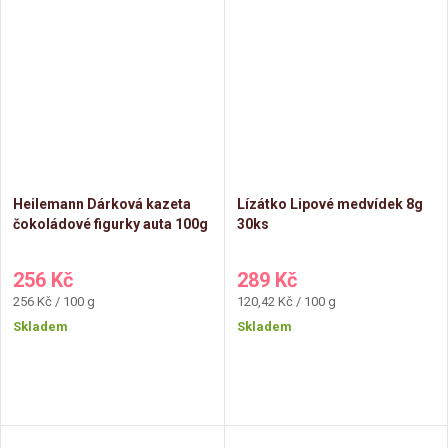
Heilemann Dárková kazeta
Lízátko Lipové medvídek 8g
čokoládové figurky auta 100g
30ks
256 Kč
289 Kč
Měrná
Měrná
256 Kč / 100 g
120,42 Kč / 100 g
cena:
cena:
Skladem
Skladem