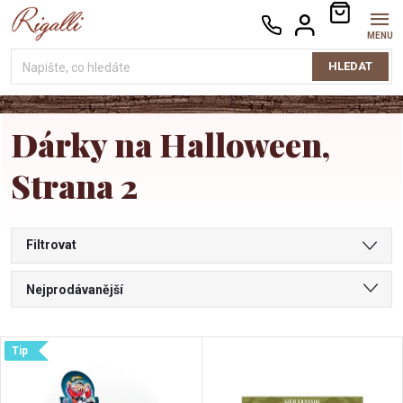
Přejít
NÁKUPNÍ
na
KOŠÍK
obsah
HLEDAT
Dárky na Halloween
,
Strana 2
Filtrovat
Ř
Nejprodávanější
a
Nejlevnější
V
Tip
Nejdražší
z
Abecedně