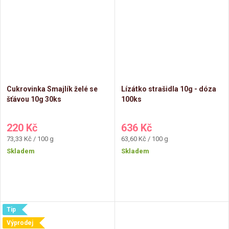
Cukrovinka Smajlík želé se
Lízátko strašidla 10g - dóza
šťávou 10g 30ks
100ks
220 Kč
636 Kč
Měrná
Měrná
73,33 Kč / 100 g
63,60 Kč / 100 g
cena:
cena:
Skladem
Skladem
Tip
Výprodej