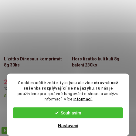
Lízátko Dinosaur komprimát
Hors lízátko kuli kuli 8g
8g 30ks
balení 230ks
289 Kč
937 Kč
Cookies určitě znáte, tyto jsou ale více
otravné než
sušenka rozplývající se na jazyku
. I u nás je
Měrná
Měrná
120,42 Kč / 100 g
50,92 Kč / 100 g
používáme pro správné fungování e-shopu a analýzu
cena:
cena:
Skladem
Skladem
informací. Více
informací.
Souhlasím
Nastavení
Novinka
Novinka