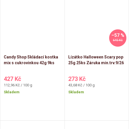
–57 %
645 Kč
Candy Shop Skládací kostka
Lízátko Halloween Scary pop
mix s cukrovinkou 42g 9ks
25g 25ks Záruka min.trv.9/26
427 Kč
273 Kč
Měrná
Měrná
112,96 Kč / 100 g
43,68 Kč / 100 g
cena:
cena:
Skladem
Skladem