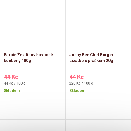
Barbie Želatinové ovocné
Johny Bee Chef Burger
bonbony 100g
Lízátko s práškem 20g
44 Kč
44 Kč
Měrná
Měrná
44 Kč / 100 g
220 Kč / 100 g
cena:
cena:
Skladem
Skladem