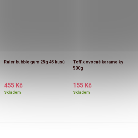
Ruler bubble gum 25g 45 kusů
Toffix ovocné karamelky
500g
455 Kč
155 Kč
Skladem
Skladem