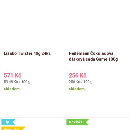
Lízáko Twister 40g 24ks
Heilemann Čokoládová
dárková sada Game 100g
571 Kč
256 Kč
Měrná
Měrná
59,48 Kč / 100 g
256 Kč / 100 g
cena:
cena:
Skladem
Skladem
Tip
Novinka
Výprodej