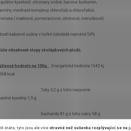
egulátor kyselosti: citronany sodné, barviva: kurkumin,
armíny, meďnaté komplexy chlorofylů a chlorofylínů:
romata ( malinové, pomerančové, citrónové, meruňkové)
bsah kakaové sušiny v hořké čokoládě nejméně 54%
ůže obsahovat stopy skořápkových plodů.
ýživové hodnoty na 100g :
Energetická hodnota 1542 kj
 368 kcal
Tuky 3,2 g z toho nasycené
astné kyseliny 1,9 g
Sacharidy 81 g z toho cukry 58 g
tě znáte, tyto jsou ale více
otravné než sušenka rozplývající se na 
ílkoviny 0,6 g, Vláknina 0,8 g