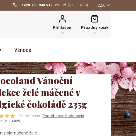
+420 730 940 549
CZK
NÁKUPNÍ
KOŠÍK
Přihlášení
Prázdný košík
y
Vánoce
ocoland Vánoční
lekce želé máčené v
lgické čokoládě 235g
2 hodnocení
Podrobnosti hodnocení
oduktu:
4025
ní polomáčené želé