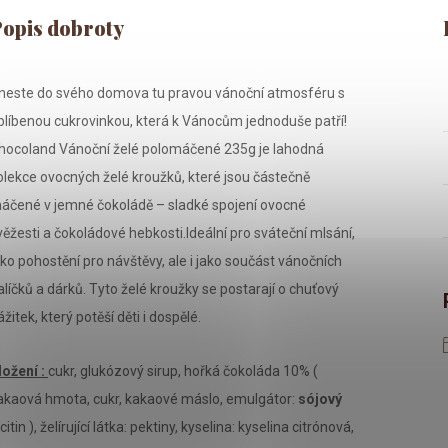
neste do svého domova tu pravou vánoční atmosféru s
blíbenou cukrovinkou, která k Vánocům jednoduše patří!
hocoland Vánoční želé polomáčené 235g je lahodná
olekce ovocných želé kroužků, které jsou částečně
áčené v jemné čokoládě – sladké spojení ovocné
věžesti a čokoládové hebkosti.Ideální pro sváteční mlsání,
ako pohostění pro návštěvy, ale i jako součást vánočních
alíčků a dárků. Tyto želé kroužky se postarají o chuťový
ážitek, který potěší děti i dospělé.
ložení :
cukr, glukózový sirup, hořká čokoláda 10% (
akaová hmota, cukr, kakaové máslo, emulgátor:
sójový
citin ), želírující látka: pektiny, kyselina: kyselina citrónová,