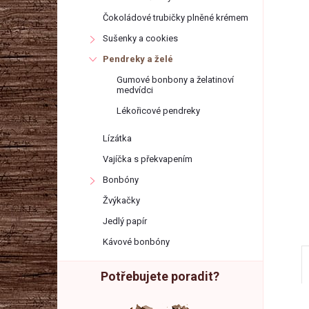
r
Čokoládové trubičky plněné krémem
a
Sušenky a cookies
Pendreky a želé
n
Gumové bonbony a želatinoví
medvídci
n
Lékořicové pendreky
Lízátka
í
Vajíčka s překvapením
p
Bonbóny
Žvýkačky
a
Jedlý papír
Kávové bonbóny
n
Potřebujete poradit?
e