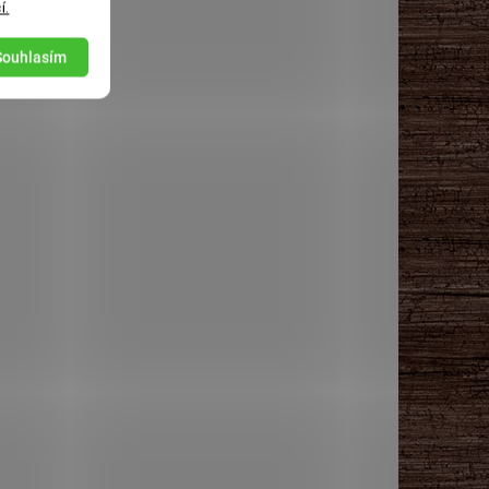
í.
Souhlasím