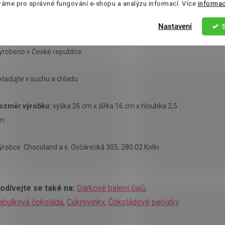
váme pro správné fungování e-shopu a analýzu informací. Více
informac
Sůl 0,01 g
Nastavení
yrobeno v České republice
kladujte v suchu a chladu
ozměr výrobku:
výška 26 cm x šířka 16 cm x hloubka 2,5
m
ýrobce: Chocoland a.s. Ovčárecká 305, 280 02 Kolín
odívejte se také na:
Dárkové balení čajů
,
abulková čokoláda
,
Cukrovinky
,
Čokoládové penízky