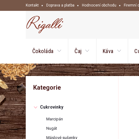
Přejít
Kontakt
Doprava a platba
Hodnocení obchodu
Firemní 
na
obsah
Čokoláda
Čaj
Káva
C
P
Přeskočit
Kategorie
kategorie
o
Cukrovinky
s
Marcipán
t
Nugát
Máslové sušenky