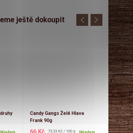
eme ještě dokoupit
Výprodej
 druhy
Candy Gangs Želé Hlava
Minions S
Frank 90g
meloun 15
min.trv.10
66 Kč
27 Kč
Měrná
M
73,33 Kč / 100 g
1
Skladem
Skladem