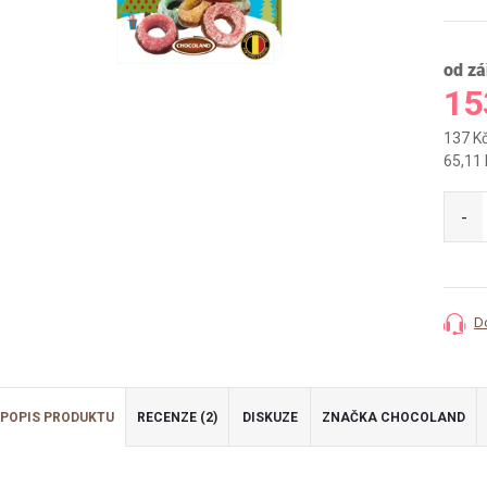
od zá
15
137 K
Měrná
65,11 
cena:
D
POPIS PRODUKTU
RECENZE (2)
DISKUZE
ZNAČKA
CHOCOLAND