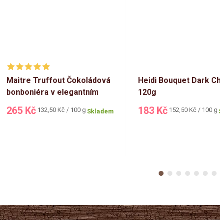
Maitre Truffout Čokoládová
Heidi Bouquet Dark C
bonboniéra v elegantním
120g
hnědém balení 200g
265 Kč
183 Kč
Měrná
Měrná
132,50 Kč / 100 g
152,50 Kč / 100 g
Skladem
cena:
cena: