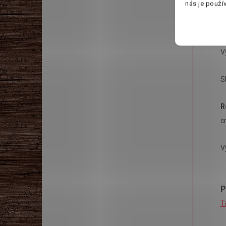
nás je použí
V
S
R
c
V
P
T