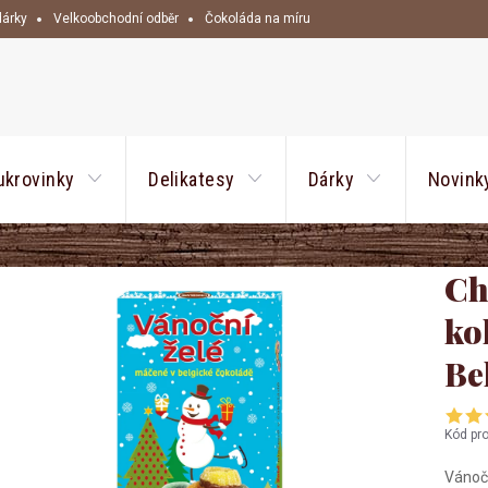
dárky
Velkoobchodní odběr
Čokoláda na míru
HLEDAT
ukrovinky
Delikatesy
Dárky
Novink
Ch
ko
Be
Kód pr
Vánoč