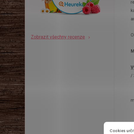
r
k
a
O
Zobrazit všechny recenze
M
V
/
m
Cookies urči
B