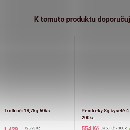
K tomuto produktu doporučuj
Trolli oči 18,75g 60ks
Pendreky 8g kyselé 4
200ks
554 Kč
Měrná
Měrná
1 428
126,93 Kč
34,63 Kč / 100 g