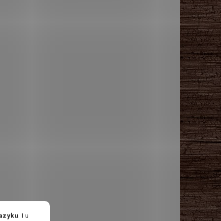
jazyku
. I u