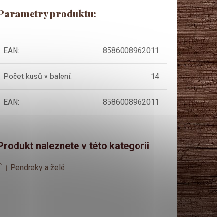
Parametry produktu:
EAN
:
8586008962011
Počet kusů v balení
:
14
EAN
:
8586008962011
Produkt naleznete v této kategorii
Pendreky a želé