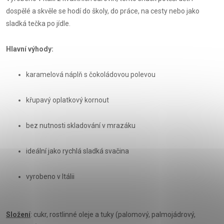
dospělé a skvěle se hodí do školy, do práce, na cesty nebo jako
sladká tečka po jídle.
Hlavní výhody:
karamelová náplň s čokoládovou polevou
křupavý oplatkový kornout
bez nutnosti skladování v mrazáku
ideální jako rychlá sladká svačina
vyrobeno v Itálii
Složení
: cukr, rostlinné oleje a tuky (palomový, palmojádrový,