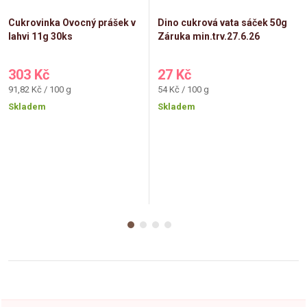
Cukrovinka Ovocný prášek v
Dino cukrová vata sáček 50g
lahvi 11g 30ks
Záruka min.trv.27.6.26
303 Kč
27 Kč
Měrná
Měrná
91,82 Kč / 100 g
54 Kč / 100 g
cena:
cena:
Skladem
Skladem