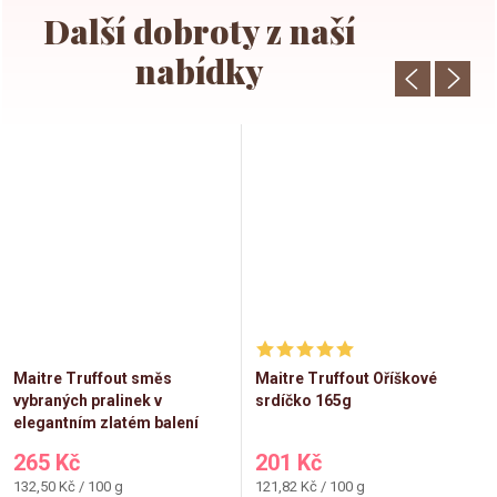
Maitre Truffout směs
Maitre Truffout Oříškové
vybraných pralinek v
srdíčko 165g
elegantním zlatém balení
200g
265 Kč
201 Kč
Měrná
Měrná
132,50 Kč / 100 g
121,82 Kč / 100 g