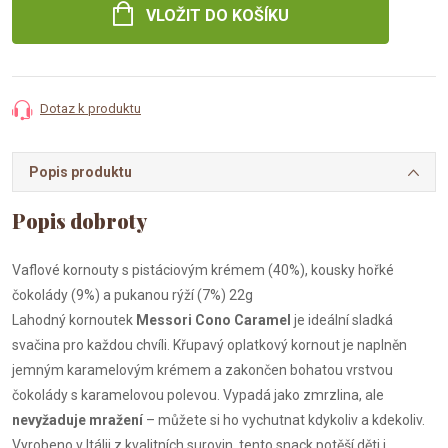
VLOŽIT DO KOŠÍKU
Dotaz k produktu
Popis produktu
Vaflové kornouty s pistáciovým krémem (40%), kousky hořké
čokolády (9%) a pukanou rýží (7%) 22g
Lahodný kornoutek
Messori Cono Caramel
je ideální sladká
svačina pro každou chvíli. Křupavý oplatkový kornout je naplněn
jemným karamelovým krémem a zakončen bohatou vrstvou
čokolády s karamelovou polevou. Vypadá jako zmrzlina, ale
nevyžaduje mražení
– můžete si ho vychutnat kdykoliv a kdekoliv.
Vyrobeno v Itálii z kvalitních surovin, tento snack potěší děti i