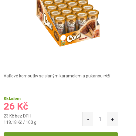
Vaflové kornoutky se slaným karamelem a pukanou rýží
Skladem
26 Kč
23 Kč bez DPH
Měrná
118,18 Kč / 100 g
cena: