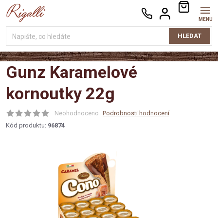
Přejít
NÁKUPNÍ
na
KOŠÍK
obsah
HLEDAT
Gunz Karamelové
kornoutky 22g
Neohodnoceno
Podrobnosti hodnocení
Kód produktu:
96874