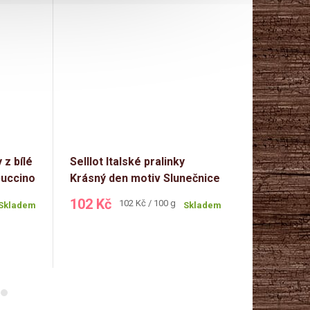
 z bílé
Selllot Italské pralinky
Selllot Čo
puccino
Krásný den motiv Slunečnice
pralinky 
100g
102 Kč
88 Kč
Měrná
Měr
102 Kč / 100 g
104
Skladem
Skladem
cena:
cen