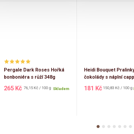
Pergale Dark Roses Hořká
Heidi Bouquet Pralinky
bonboniéra s růží 348g
čokolády s náplní cap
120g
265 Kč
181 Kč
Měrná
Měrná
76,15 Kč / 100 g
150,83 Kč / 100 g
Skladem
cena:
cena: