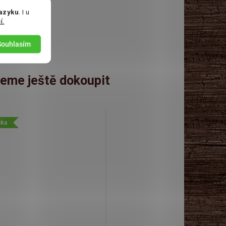
jazyku
. I u
í.
Souhlasím
eme ještě dokoupit
nka