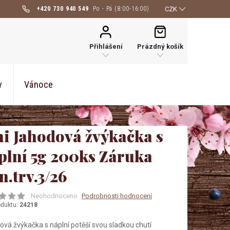
+420 730 940 549
CZK
NÁKUPNÍ
KOŠÍK
Přihlášení
Prázdný košík
y
Vánoce
ni Jahodová žvýkačka s
plní 5g 200ks Záruka
n.trv.3/26
Neohodnoceno
Podrobnosti hodnocení
oduktu:
24218
vá žvýkačka s náplní potěší svou sladkou chutí