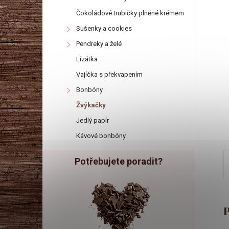
r
Čokoládové trubičky plněné krémem
a
Sušenky a cookies
Pendreky a želé
n
Lízátka
Vajíčka s překvapením
n
Bonbóny
í
Žvýkačky
Jedlý papír
p
Kávové bonbóny
a
Potřebujete poradit?
n
e