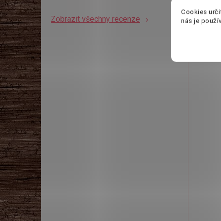
3
Cookies urči
Zobrazit všechny recenze
nás je použí
Š