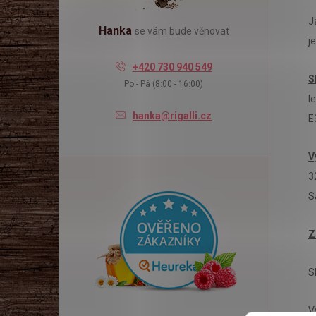
l
J
Hanka
se vám bude věnovat
j
+420 730 940 549
S
Po - Pá (8:00 - 16:00)
l
hanka@rigalli.cz
E
V
3
S
Z
S
V