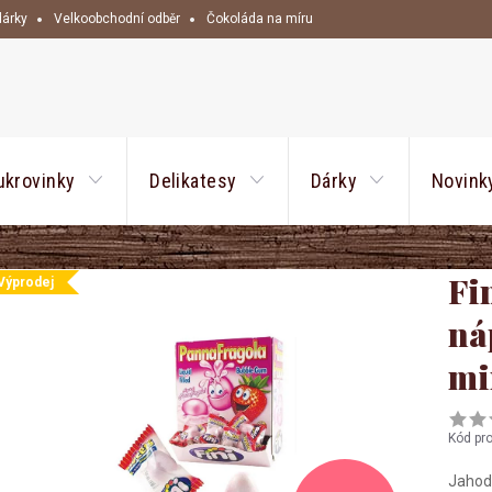
dárky
Velkoobchodní odběr
Čokoláda na míru
HLEDAT
ukrovinky
Delikatesy
Dárky
Novink
Fi
Výprodej
ná
mi
Kód pr
Jahodo