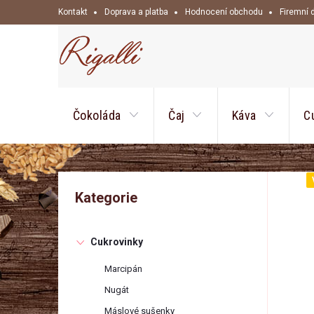
Přejít
Kontakt
Doprava a platba
Hodnocení obchodu
Firemní 
na
obsah
Čokoláda
Čaj
Káva
C
P
Přeskočit
Kategorie
kategorie
o
Cukrovinky
s
Marcipán
t
Nugát
Máslové sušenky