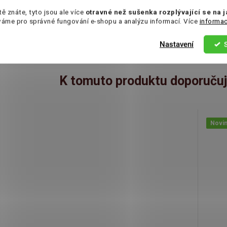
0500 Molina de Segura Region de Murcia, Murcia,
tě znáte, tyto jsou ale více
otravné než sušenka rozplývající se na 
váme pro správné fungování e-shopu a analýzu informací. Více
informac
panělsko
Nastavení
K tomuto produktu doporučuj
Novi