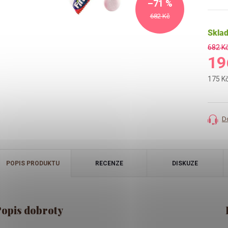
–71 %
682 Kč
Skla
682 K
19
175 K
Měrná
cena:
D
POPIS PRODUKTU
RECENZE
DISKUZE