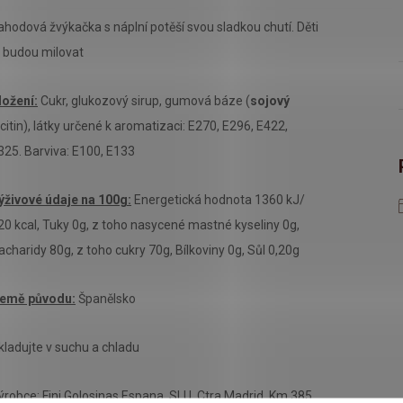
ahodová žvýkačka s náplní potěší svou sladkou chutí. Děti
e budou milovat
ložení:
Cukr, glukozový sirup, gumová báze (
sojový
ecitin), látky určené k aromatizaci: E270, E296, E422,
325. Barviva: E100, E133
ýživové údaje na 100g:
Energetická hodnota 1360 kJ/
20 kcal, Tuky 0g, z toho nasycené mastné kyseliny 0g,
acharidy 80g, z toho cukry 70g, Bílkoviny 0g, Sůl 0,20g
emě původu:
Španělsko
kladujte v suchu a chladu
ýrobce: Fini Golosinas Espana, SLU. Ctra Madrid, Km 385,