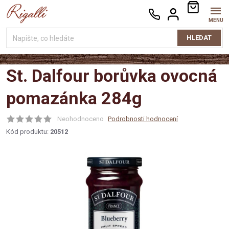
Přejít
NÁKUPNÍ
na
KOŠÍK
obsah
HLEDAT
St. Dalfour borůvka ovocná
pomazánka 284g
Neohodnoceno
Podrobnosti hodnocení
Kód produktu:
20512