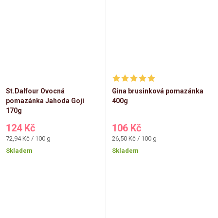
St.Dalfour Ovocná
Gina brusinková pomazánka
pomazánka Jahoda Goji
400g
170g
124 Kč
106 Kč
Měrná
Měrná
72,94 Kč / 100 g
26,50 Kč / 100 g
cena:
cena:
Skladem
Skladem