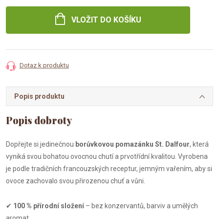
cena:
VLOŽIT DO KOŠÍKU
Dotaz k produktu
Popis produktu
Dopřejte si jedinečnou
borůvkovou pomazánku St. Dalfour
, která
vyniká svou bohatou ovocnou chutí a prvotřídní kvalitou. Vyrobena
je podle tradičních francouzských receptur, jemným vařením, aby si
ovoce zachovalo svou přirozenou chuť a vůni.
✔
100 % přírodní složení
– bez konzervantů, barviv a umělých
aromat