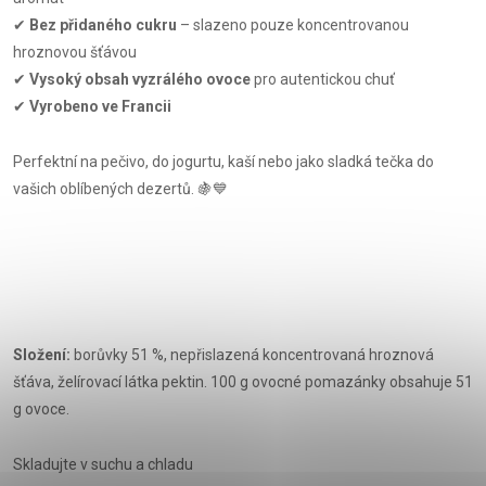
✔
Bez přidaného cukru
– slazeno pouze koncentrovanou
hroznovou šťávou
✔
Vysoký obsah vyzrálého ovoce
pro autentickou chuť
✔
Vyrobeno ve Francii
Perfektní na pečivo, do jogurtu, kaší nebo jako sladká tečka do
vašich oblíbených dezertů. 🍇💙
Složení:
borůvky 51 %, nepřislazená koncentrovaná hroznová
šťáva, želírovací látka pektin. 100 g ovocné pomazánky obsahuje 51
g ovoce.
Skladujte v suchu a chladu