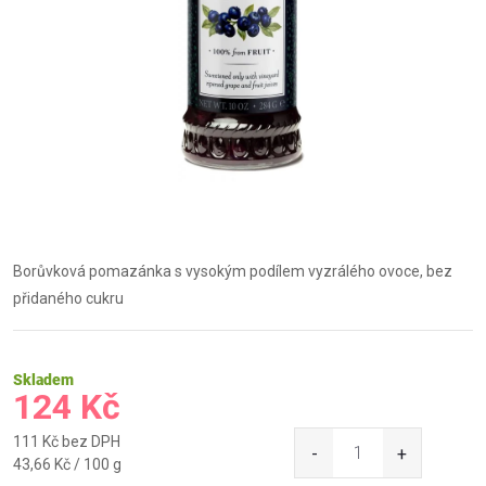
Borůvková pomazánka s vysokým podílem vyzrálého ovoce, bez
přidaného cukru
Skladem
124 Kč
111 Kč bez DPH
Měrná
43,66 Kč / 100 g