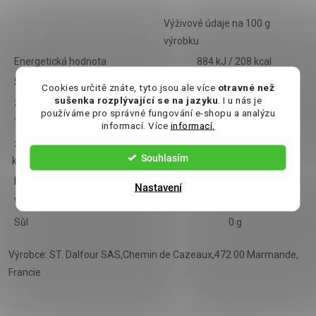
Výživové údaje na 100 g
výrobku
Energetická hodnota
884 kJ / 208 kcal
Sacharidy
52 g
Cookies určitě znáte, tyto jsou ale více
otravné než
sušenka rozplývající se na jazyku
. I u nás je
z toho cukry
52 g
používáme pro správné fungování e-shopu a analýzu
Tuky
0,1 g
informací. Více
informací.
z toho nasycené mastné
< 0,1 g
Souhlasím
kyseliny
Bílkoviny
< 0,6 g
Nastavení
Vláknina
1,1 g
Sůl
0 g
Výrobce: ST. Dalfour SAS,Chemin de Cazeaux,472 00 Marmande,
Francie