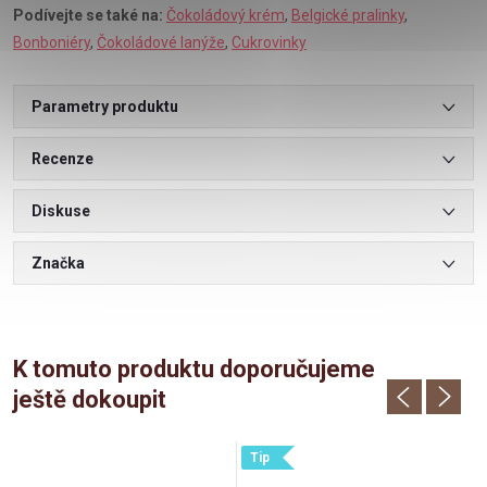
Podívejte se také na:
Čokoládový krém
,
Belgické pralinky
,
Bonboniéry
,
Čokoládové lanýže
,
Cukrovinky
Parametry produktu
Recenze
Diskuse
Značka
K tomuto produktu doporučujeme
ještě dokoupit
Tip