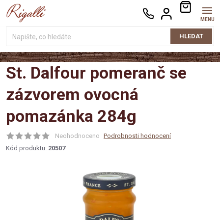
Přejít
NÁKUPNÍ
na
KOŠÍK
obsah
HLEDAT
St. Dalfour pomeranč se
zázvorem ovocná
pomazánka 284g
Neohodnoceno
Podrobnosti hodnocení
Kód produktu:
20507