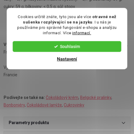
cukry: 59 g; bílkoviny: < 0,5 g, sůl: stopy.
Cookies určitě znáte, tyto jsou ale více
otravné než
sušenka rozplývající se na jazyku
. I u nás je
používáme pro správné fungování e-shopu a analýzu
informací. Více
informací.
Výrobce:
ST. Dalfour SAS,Chemin de Cazeaux,472 00 Marmande,
Souhlasím
Francie
Nastavení
Výrobce: ST. Dalfour SAS,Chemin de Cazeaux,472 00 Marmande,
Francie
Podívejte se také na:
Čokoládový krém
,
Belgické pralinky
,
Bonboniéry
,
Čokoládové lanýže
,
Cukrovinky
Parametry produktu