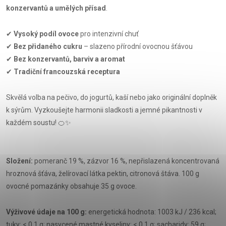
konzervantů a umělých přísad
.
✔
Vysoký podíl ovoce
pro intenzivní chuť
✔
Bez přidaného cukru
– slazeno přírodní ovocnou šťávou
✔
Bez konzervantů, barviv a aromat
✔
Tradiční francouzská receptura
Skvělá volba na pečivo, do jogurtů, kaší nebo jako originální doplněk
k sýrům. Vyzkoušejte harmonii sladkosti a jemné pikantnosti v
každém soustu! 🍊✨
Složení:
pomeranč 19 %, zázvor 16 %, nepřislazená koncentrovaná
hroznová šťáva, želírovací látka pektin, citronová štáva. 100 g
ovocné pomazánky obsahuje 35 g ovoce.
Výživové údaje na 100 g:
energetická hodnota: 1003 kJ / 236 kcal;
tuky: < 0,1 g; nasycené mastné kyseliny: < 0,1 g; sacharidy: 59 g;