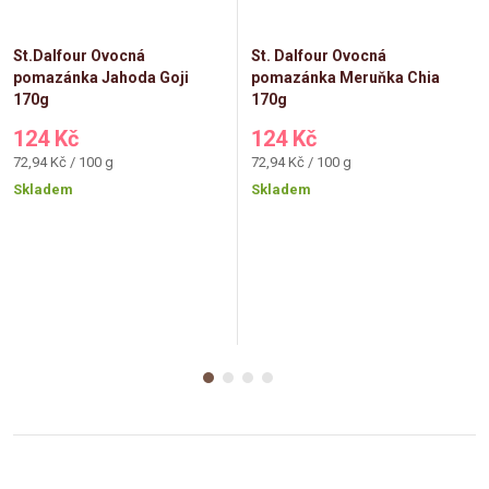
St.Dalfour Ovocná
St. Dalfour Ovocná
pomazánka Jahoda Goji
pomazánka Meruňka Chia
170g
170g
124 Kč
124 Kč
Měrná
Měrná
72,94 Kč / 100 g
72,94 Kč / 100 g
cena:
cena:
Skladem
Skladem