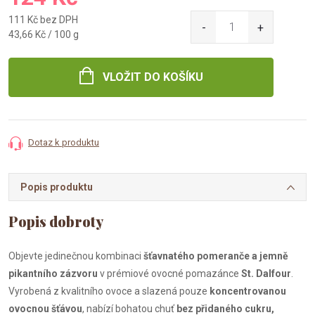
111 Kč bez DPH
Měrná
43,66 Kč / 100 g
cena:
VLOŽIT DO KOŠÍKU
Dotaz k produktu
Popis produktu
Objevte jedinečnou kombinaci
šťavnatého pomeranče a jemně
pikantního zázvoru
v prémiové ovocné pomazánce
St. Dalfour
.
Vyrobená z kvalitního ovoce a slazená pouze
koncentrovanou
ovocnou šťávou
, nabízí bohatou chuť
bez přidaného cukru,