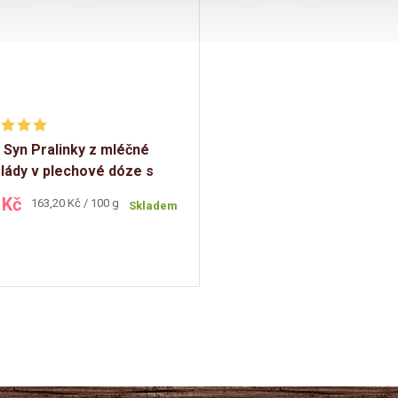
 Syn Pralinky z mléčné
lády v plechové dóze s
vem levandule 125g
 Kč
Měrná
163,20 Kč / 100 g
Skladem
cena: