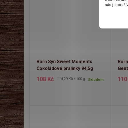
nás je použí
Born Syn Sweet Moments
Born
Čokoládové pralinky 94,5g
Gent
108 Kč
110
Měrná
114,29 Kč / 100 g
Skladem
cena: