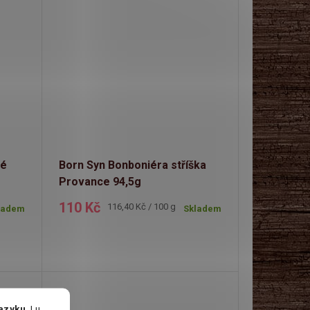
ké
Born Syn Bonboniéra stříška
Provance 94,5g
110 Kč
Měrná
116,40 Kč / 100 g
ladem
Skladem
cena:
jazyku
. I u