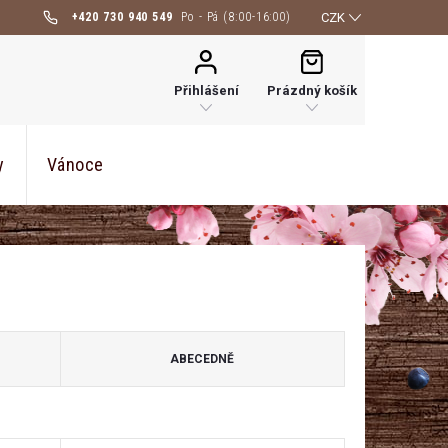
+420 730 940 549
CZK
NÁKUPNÍ
KOŠÍK
Přihlášení
Prázdný košík
y
Vánoce
ABECEDNĚ