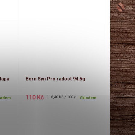
lapa
Born Syn Pro radost 94,5g
110 Kč
Měrná
116,40 Kč / 100 g
ladem
Skladem
cena: