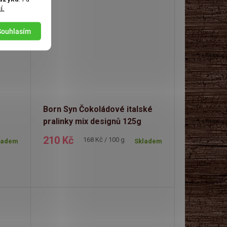
í.
Souhlasím
Born Syn Čokoládové italské
pralinky mix designů 125g
210 Kč
Měrná
168 Kč / 100 g
ladem
Skladem
cena: