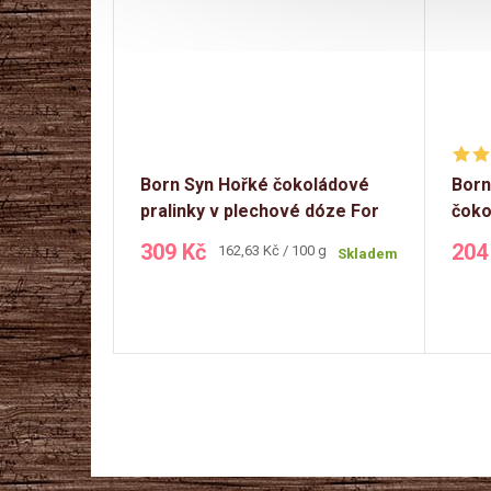
Born Syn Hořké čokoládové
Born
pralinky v plechové dóze For
čoko
Gentleman 190g
moti
309 Kč
204
Měrná
162,63 Kč / 100 g
Skladem
cena:
O
v