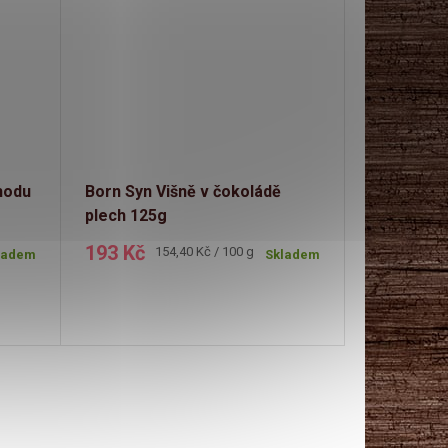
hodu
Born Syn Višně v čokoládě
plech 125g
193 Kč
Měrná
154,40 Kč / 100 g
ladem
Skladem
cena: