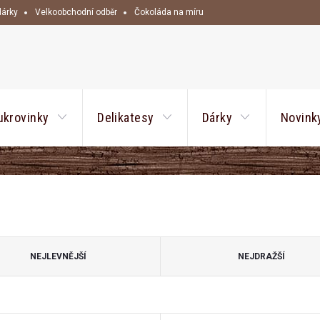
dárky
Velkoobchodní odběr
Čokoláda na míru
HLEDAT
ukrovinky
Delikatesy
Dárky
Novink
NEJLEVNĚJŠÍ
NEJDRAŽŠÍ