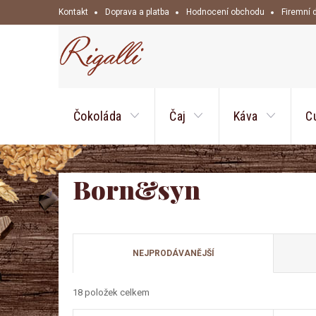
Přejít
Kontakt
Doprava a platba
Hodnocení obchodu
Firemní 
na
obsah
Čokoláda
Čaj
Káva
C
Born&syn
Ř
NEJPRODÁVANĚJŠÍ
a
18
položek celkem