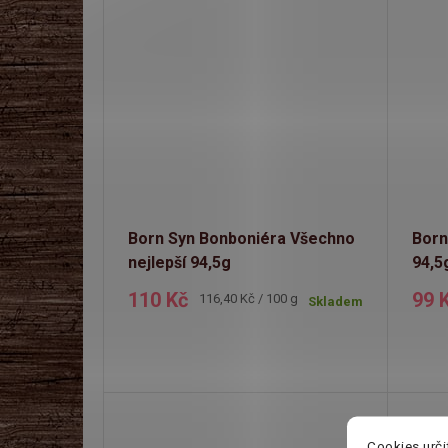
k
u
t
k
ů
t
ů
Born Syn Bonboniéra Všechno
Born
nejlepší 94,5g
94,5
110 Kč
99 
Měrná
116,40 Kč / 100 g
Skladem
cena:
Cookies urči