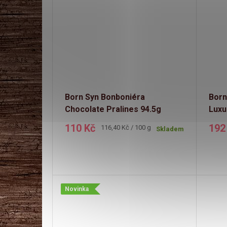
Born Syn Bonboniéra
Born
Chocolate Pralines 94.5g
Luxu
110 Kč
192
Měrná
116,40 Kč / 100 g
Skladem
cena:
Novinka