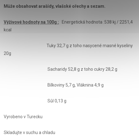
Může obsahovat arašídy, vlašské ořechy a sezam.
Výživové hodnoty na 100g :
Energetická hodnota :538 kj / 2251,4
kcal
Tuky 32,7 g z toho nasycené masné kyseliny
20g
Sacharidy 52,8 g z toho cukry 28,2 g
Bílkoviny 5,7 g, Vláknina 4,9 g
Sůl 0,13 g
Vyrobeno v Turecku
Skladujte v suchu a chladu