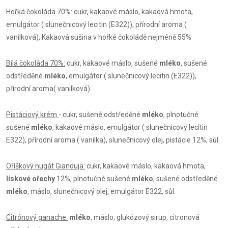
Hořká čokoláda 70%
: cukr, kakaové máslo, kakaová hmota,
emulgátor ( slunečnicový lecitin (E322)), přírodní aroma (
vanilková), Kakaová sušina v hořké čokoládě nejméně 55%
Bílá čokoláda 70%:
cukr, kakaové máslo, sušené
mléko
, sušené
odstředěné
mléko
, emulgátor ( slunečnicový lecitin (E322)),
přírodní aroma( vanilková).
Pistáciový krém
- cukr, sušené odstředěné
mléko
, plnotučné
sušené
mléko
, kakaové máslo, emulgátor ( slunečnicový lecitin
E322), přírodní aroma ( vanilka), slunečnicový olej, pistácie 12%, sůl.
Oříškový nugát Gianduja:
cukr, kakaové máslo, kakaová hmota,
lískové ořechy
12%, plnotučné sušené
mléko
, sušené odstředěné
mléko
, máslo, slunečnicový olej, emulgátor E322, sůl.
Citrónový ganache:
mléko
, máslo, glukózový sirup, citronová