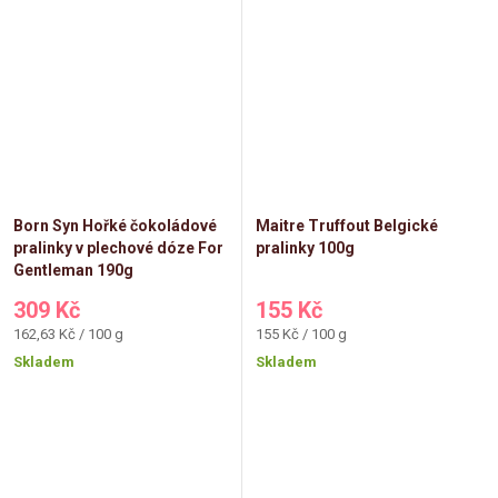
Born Syn Hořké čokoládové
Maitre Truffout Belgické
pralinky v plechové dóze For
pralinky 100g
Gentleman 190g
309 Kč
155 Kč
Měrná
Měrná
162,63 Kč / 100 g
155 Kč / 100 g
cena:
cena:
Skladem
Skladem