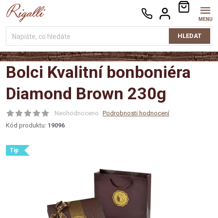
Přejít
NÁKUPNÍ
na
KOŠÍK
obsah
HLEDAT
Bolci Kvalitní bonboniéra
Diamond Brown 230g
Neohodnoceno
Podrobnosti hodnocení
Kód produktu:
19096
Tip