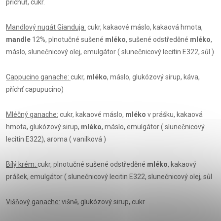
příchuť, cukr.
Mandlový nugát Gianduja:
cukr, kakaové máslo, kakaová hmota,
mandle
12%, plnotučné sušené
mléko
, sušené odstředěné
mléko
,
máslo, slunečnicový olej, emulgátor ( slunečnicový lecitin E322, sůl.)
Cappucino ganache:
cukr,
mléko
, máslo, glukózový sirup, káva,
příchť capupucino)
Mléčný ganache:
cukr, kakaové máslo,
mléko
v prášku, kakaová
hmota, glukózový sirup,
mléko
, máslo, emulgátor ( slunečnicový
lecitin E322), aroma ( vanilková )
Bílý krém:
cukr, plnotučné sušené odstředěné
mléko
, kakaový
prášek, emulgátor ( slunečnicový lecitin E322, slunečnicový olej, sůl
Višňový ganache:
višně, glukózový sirup, cukr