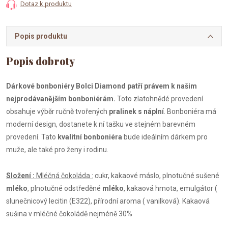
Dotaz k produktu
Popis produktu
Dárkové bonboniéry Bolci Diamond patří právem k našim
nejprodávanějším bonboniérám.
Toto zlatohnědé provedení
obsahuje výběr ručně tvořených
pralinek s náplní
. Bonboniéra má
moderní design, dostanete k ní tašku ve stejném barevném
provedení. Tato
kvalitní bonboniéra
bude ideálním dárkem pro
muže, ale také pro ženy i rodinu.
Složení :
Mléčná čokoláda :
cukr, kakaové máslo, plnotučné sušené
mléko
, plnotučné odstředěné
mléko
, kakaová hmota, emulgátor (
slunečnicový lecitin (E322), přírodní aroma ( vanilková). Kakaová
sušina v mléčné čokoládě nejméně 30%