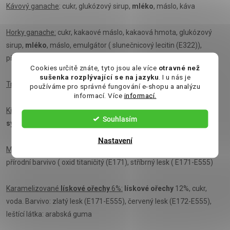
Kávový ganache
: cukr, glukózový sirup,
mléko
, máslo, káva
Horky ganache:
cukr, kakaové máslo, kakaová hmota, glukózový
sirup,
mléko
, máslo, emulgátor ( slunečnicový lecitin (E322)),
přírodní aroma ( vanilková)
Cookies určitě znáte, tyto jsou ale více
otravné než
sušenka rozplývající se na jazyku
. I u nás je
Trufflový krém:
cukr, glukózový sirup, mléko, máslo
používáme pro správné fungování e-shopu a analýzu
informací. Více
informací.
Křupavá rýže:
celá
pšeničná
mouka, rýžová mouka, cukr, sušená
Souhlasím
syrováka
, sůl.
Nastavení
Mandlové dražé:
čokoláda,
mandle
12%, cukrová poleva ( cukr,
přírodní barvivo ( oxid titaničitý (E171), stříbrný lesk ( E171-E555)
Karamelizované
lískové ořechy
6%:
lískové ořechy
12%, cukr,
voda. Barvivo: zlatý lesk (E171-E555), červený lesk (E172-E555),
leštící látka: arabská guma