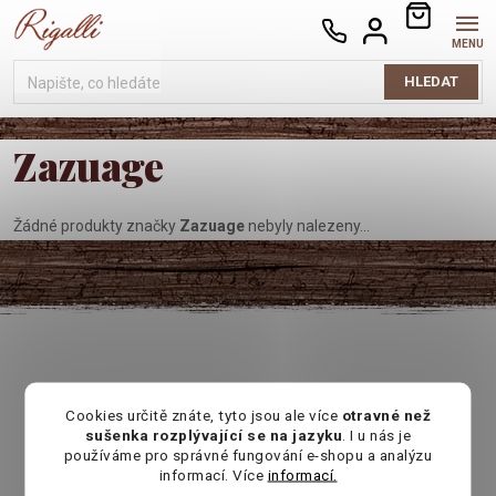
Přejít
NÁKUPNÍ
na
KOŠÍK
obsah
HLEDAT
Zazuage
Žádné produkty značky
Zazuage
nebyly nalezeny...
Cookies určitě znáte, tyto jsou ale více
otravné než
sušenka rozplývající se na jazyku
. I u nás je
používáme pro správné fungování e-shopu a analýzu
informací. Více
informací.