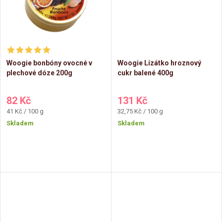
t
ů
ů
Woogie bonbóny ovocné v
Woogie Lízátko hroznový
plechové dóze 200g
cukr balené 400g
82 Kč
131 Kč
Měrná
Měrná
41 Kč / 100 g
32,75 Kč / 100 g
cena:
cena:
Skladem
Skladem