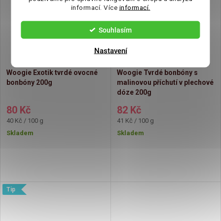
informací. Více
informací.
Souhlasím
Nastavení
Woogie Exotik tvrdé ovocné
Woogie Tvrdé bonbóny s
bonbóny 200g
malinovou příchutí v plechové
dóze 200g
80 Kč
82 Kč
Měrná
Měrná
40 Kč / 100 g
41 Kč / 100 g
cena:
cena:
Skladem
Skladem
Tip