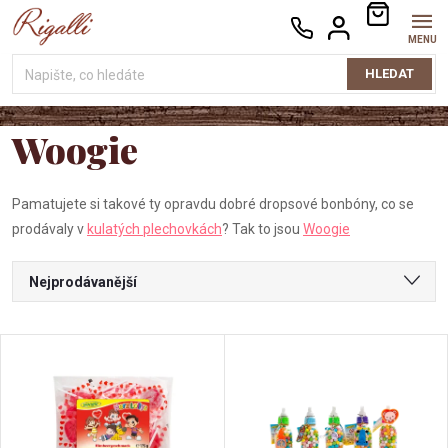
Přejít
NÁKUPNÍ
na
KOŠÍK
obsah
HLEDAT
Woogie
Pamatujete si takové ty opravdu dobré dropsové bonbóny, co se
prodávaly v
kulatých plechovkách
? Tak to jsou
Woogie
Ř
Nejprodávanější
a
Nejlevnější
V
Nejdražší
z
ý
Abecedně
e