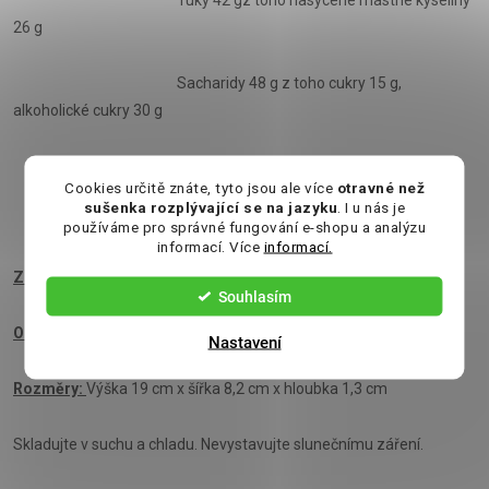
Tuky 42 gz toho nasycené mastné kyseliny
26 g
Sacharidy 48 g z toho cukry 15 g,
alkoholické cukry 30 g
Bílkoviny 9,6 g
Cookies určitě znáte, tyto jsou ale více
otravné než
sušenka rozplývající se na jazyku
. I u nás je
Sůl 0,3 g
používáme pro správné fungování e-shopu a analýzu
informací. Více
informací.
Země původu:
Litva
Souhlasím
Obsah:
100 g
Nastavení
Rozměry:
Výška 19 cm x šířka 8,2 cm x hloubka 1,3 cm
Skladujte v suchu a chladu. Nevystavujte slunečnímu záření.