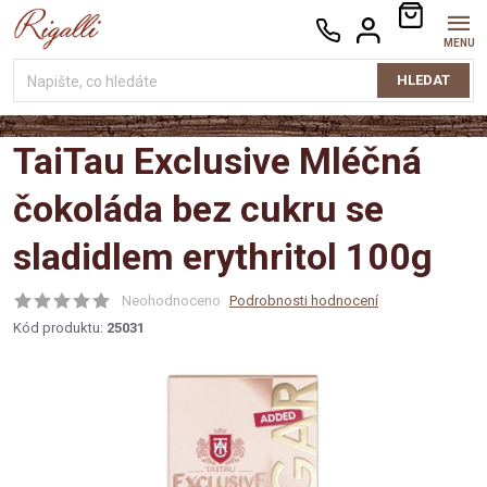
Přejít
NÁKUPNÍ
na
KOŠÍK
obsah
HLEDAT
TaiTau Exclusive Mléčná
čokoláda bez cukru se
sladidlem erythritol 100g
Neohodnoceno
Podrobnosti hodnocení
Kód produktu:
25031