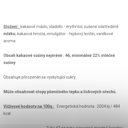
Složení :
kakaové máslo, sladidlo - erythritol, sušené odstředěné
mléko
, kakaová hmota, emulgátor - řepkový lecitin, vanilkové
aroma
Obsah kakaové sušiny nejméně : 46, minimálně 22% mléčné
sušiny
Obsahuje přirozeněn se vyskytující cukry.
Může obsahovat stopy pšeničného lepku a lískových ořechů.
Výživové hodnoty na 100g :
Energetická hodnota : 2004 kj / 484
kcal