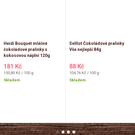
Heidi Bouquet mléčné
Selllot Čokoládové pralinky
čokoládové pralinky s
Vše nejlepší 84g
kokosovou náplní 120g
181 Kč
88 Kč
Měrná
Měrná
150,83 Kč / 100 g
104,76 Kč / 100 g
cena:
cena:
Skladem
Skladem