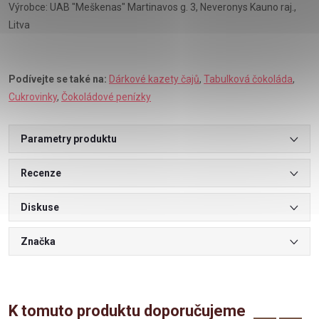
Výrobce: UAB "Meškenas" Martinavos g. 3, Neveronys Kauno raj.,
Litva
Podívejte se také na:
Dárkové kazety čajů
,
Tabulková čokoláda
,
Cukrovinky
,
Čokoládové penízky
Parametry produktu
Recenze
Diskuse
Značka
K tomuto produktu doporučujeme