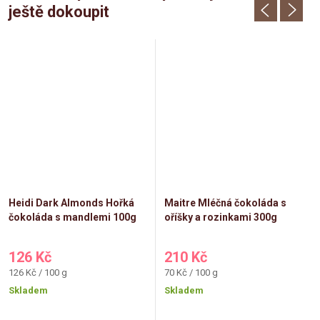
ještě dokoupit
Heidi Dark Almonds Hořká
Maitre Mléčná čokoláda s
čokoláda s mandlemi 100g
oříšky a rozinkami 300g
126 Kč
210 Kč
Měrná
Měrná
126 Kč / 100 g
70 Kč / 100 g
cena:
cena:
Skladem
Skladem