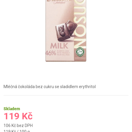
Mléčná čokoláda bez cukru se sladidlem erythritol
Skladem
119 Kč
106 Kč bez DPH
Měrná
119 Kč / 100 g