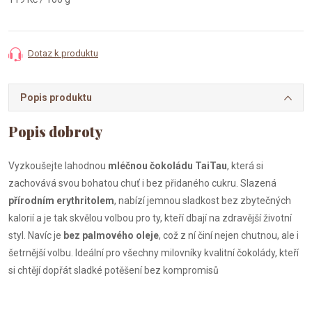
cena:
Dotaz k produktu
Popis produktu
Vyzkoušejte lahodnou
mléčnou čokoládu TaiTau
, která si
zachovává svou bohatou chuť i bez přidaného cukru. Slazená
přírodním erythritolem
, nabízí jemnou sladkost bez zbytečných
kalorií a je tak skvělou volbou pro ty, kteří dbají na zdravější životní
styl. Navíc je
bez palmového oleje
, což z ní činí nejen chutnou, ale i
šetrnější volbu. Ideální pro všechny milovníky kvalitní čokolády, kteří
si chtějí dopřát sladké potěšení bez kompromisů