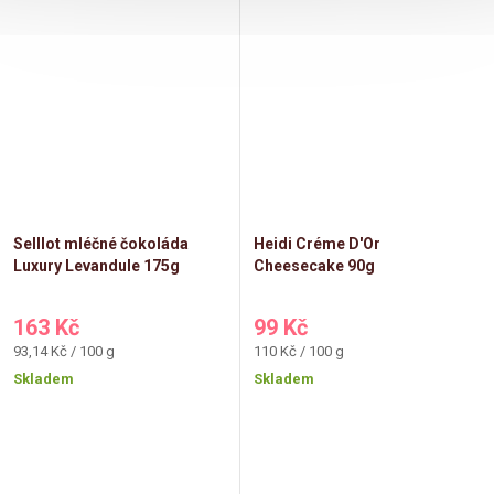
Selllot mléčné čokoláda
Heidi Créme D'Or
Luxury Levandule 175g
Cheesecake 90g
163 Kč
99 Kč
Měrná
Měrná
93,14 Kč / 100 g
110 Kč / 100 g
cena:
cena:
Skladem
Skladem