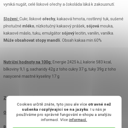
vyniká nugát, celé lískové ořechy a čokoláda láká k zakousnutí.
Složení:
Cukr, lískové
ořechy
, kakaová hmota, rostlinný tuk, sušené
plnotučné
mléko
, nízkotučný kakaový prášek,
sójová
mouka,
kakaové máslo, tuku, emulgátor
sójový
lecitin, vanilin, vanilka.
Může obsahovat stopy mandlí.
Obsah kakaa min.60%
Nutriční hodnoty na 100g:
Energie 2425 kJ, kalorie 583 kcal,
bílkoviny 9,1 g, sacharidy 42g z toho cukry 37 g, tuky 39g z toho
nasycené mastné kyseliny 17 g
Země původu:
Švýcarsko
Cookies určitě znáte, tyto jsou ale více
otravné než
sušenka rozplývající se na jazyku
. I u nás je
Obsah:
100g
používáme pro správné fungování e-shopu a analýzu
informací. Více
informací.
Rozměry:
Výška 16,5 cm x šířka 9 cm x hloubka 2 cm