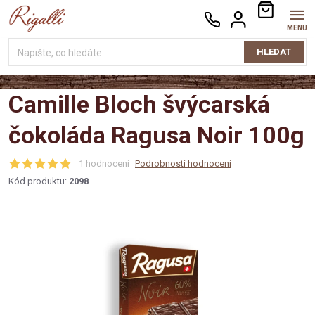
Přejít
NÁKUPNÍ
na
KOŠÍK
obsah
HLEDAT
Camille Bloch švýcarská
čokoláda Ragusa Noir 100g
1 hodnocení
Podrobnosti hodnocení
Kód produktu:
2098