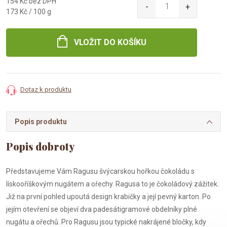
154 Kč bez DPH
Měrná
173 Kč / 100 g
cena:
VLOŽIT DO KOŠÍKU
Dotaz k produktu
Popis produktu
Představujeme Vám Ragusu švýcarskou hořkou čokoládu s
lískooříškovým nugátem a ořechy. Ragusa to je čokoládový zážitek.
Již na první pohled upoutá design krabičky a její pevný karton. Po
jejím otevření se objeví dva padesátigramové obdelníky plné
nugátu a ořechů. Pro Ragusu jsou typické nakrájené bločky, kdy