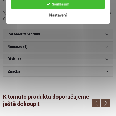
Souhlasím
Výrobce: CHOCOLATS CAMILLE BLOCH SA Grand-Rue 21, CH-2608
Nastavení
Courtelary, Švýcarsko
Parametry produktu
Recenze (1)
Diskuse
Značka
K tomuto produktu doporučujeme
ještě dokoupit