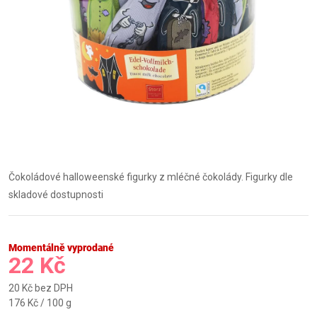
Čokoládové halloweenské figurky z mléčné čokolády. Figurky dle
skladové dostupnosti
Momentálně vyprodané
22 Kč
20 Kč bez DPH
Měrná
176 Kč / 100 g