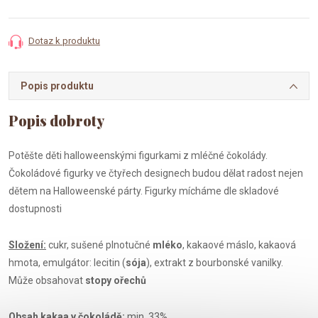
cena:
Dotaz k produktu
Popis produktu
Potěšte děti halloweenskými figurkami z mléčné čokolády.
Čokoládové figurky ve čtyřech designech budou dělat radost nejen
dětem na Halloweenské párty. Figurky mícháme dle skladové
dostupnosti
Složení:
cukr, sušené plnotučné
mléko
, kakaové máslo, kakaová
hmota, emulgátor: lecitin (
sója
), extrakt z bourbonské vanilky.
Může obsahovat
stopy ořechů
Obsah kakaa v čokoládě:
min. 33%