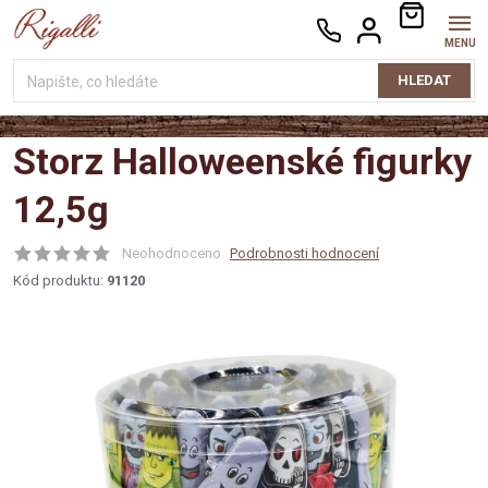
Přejít
NÁKUPNÍ
na
KOŠÍK
obsah
HLEDAT
Storz Halloweenské figurky
12,5g
Neohodnoceno
Podrobnosti hodnocení
Kód produktu:
91120