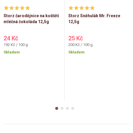
Storz čarodějnice na koštěti
Storz Sněhulák Mr. Freeze
mléčná čokoláda 12,5g
12,5g
24 Kč
25 Kč
Měrná
Měrná
192 Kč / 100 g
200 Kč / 100 g
cena:
cena:
Skladem
Skladem