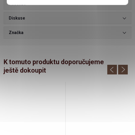
Recenze
Diskuse
Značka
K tomuto produktu doporučujeme
ještě dokoupit