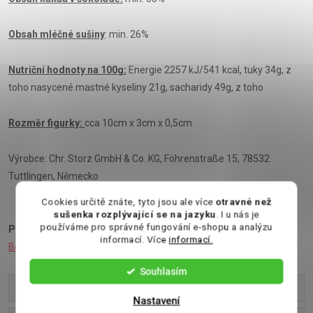
Obsah mléčné sušiny
: min. 26%
Nutriční hodnoty na 100g:
Energie 2257 kJ/541 kcal, tuky 34g, z
toho nasycené mastné kyseliny 21g, sacharidy 49g, z toho
Rozměr figurky:
cca 10cm x 3cm x 0,5cm
Výrobce: Chr. Storz GmbH & Co. KG, Föhrenstraße 15, 78532
Tuttlingen, Německo
Cookies určitě znáte, tyto jsou ale více
otravné než
sušenka rozplývající se na jazyku
. I u nás je
používáme pro správné fungování e-shopu a analýzu
Podívejte se také na:
Čokoládový krém
,
Belgické pralinky
,
informací. Více
informací.
Bonboniéry
,
Cukrovinky
,
Čokoládové mince
Souhlasím
Parametry produktu
Nastavení