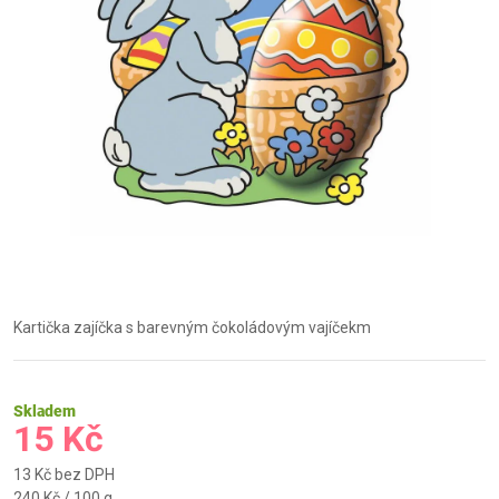
Kartička zajíčka s barevným čokoládovým vajíčekm
Skladem
15 Kč
13 Kč bez DPH
Měrná
240 Kč / 100 g