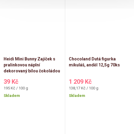
Heidi Mini Bunny Zajíček s
Chocoland Dutá figurka
pralinkovou náplní
mikuláš, anděl 12,5g 70ks
dekorovaný bílou čokoládou
20g
39 Kč
1 209 Kč
Měrná
Měrná
195 Kč / 100 g
138,17 Kč / 100 g
cena:
cena:
Skladem
Skladem