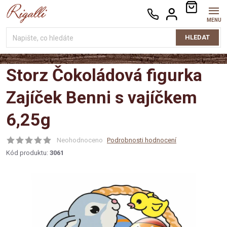
Přejít
NÁKUPNÍ
na
KOŠÍK
obsah
HLEDAT
Storz Čokoládová figurka
Zajíček Benni s vajíčkem
6,25g
Neohodnoceno
Podrobnosti hodnocení
Kód produktu:
3061