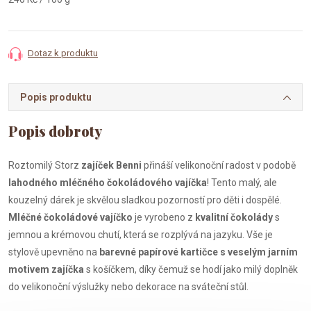
cena:
Dotaz k produktu
Popis produktu
Roztomilý Storz
zajíček Benni
přináší velikonoční radost v podobě
lahodného mléčného čokoládového vajíčka
! Tento malý, ale
kouzelný dárek je skvělou sladkou pozorností pro děti i dospělé.
Mléčné čokoládové vajíčko
je vyrobeno z
kvalitní čokolády
s
jemnou a krémovou chutí, která se rozplývá na jazyku. Vše je
stylově upevněno na
barevné papírové kartičce s veselým jarním
motivem zajíčka
s košíčkem, díky čemuž se hodí jako milý doplněk
do velikonoční výslužky nebo dekorace na sváteční stůl.