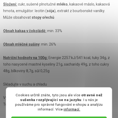
Složení:
cukr, sušené plnotučné
mléko
, kakaové máslo, kakaová
hmota, emulgátor: lecitin (
sója
), extrakt z bourbonské vanilky.
Může obsahovat
stopy ořechů
Obsah kakaa v čokoládě:
min. 33%
Obsah mléčné sušiny
: min. 26%
Nutriční hodnoty na 100g:
Energie 2257 kJ/541 kcal, tuky 34g, z
toho nasycené mastné kyseliny 21g, sacharidy 49g, z toho cukry
48g, bílkoviny 8,7g, sůl 0,25g
Skladujte v suchu a chladu
Cookies určitě znáte, tyto jsou ale více
otravné než
Výrobce: Chr. Storz GmbH & Co. KG, Föhrenstraße 15, 78532
sušenka rozplývající se na jazyku
. I u nás je
Tuttlingen, Německo
používáme pro správné fungování e-shopu a analýzu
informací. Více
informací.