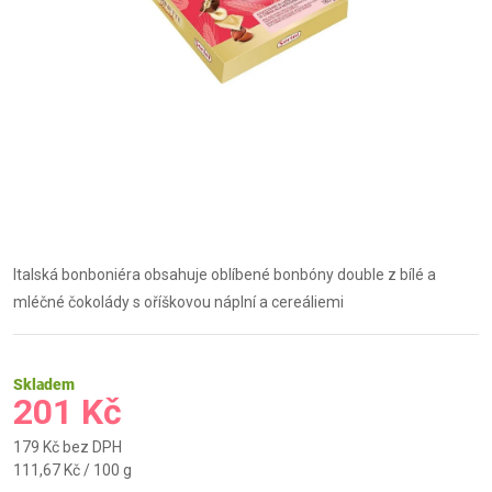
Italská bonboniéra obsahuje oblíbené bonbóny double z bílé a
mléčné čokolády s oříškovou náplní a cereáliemi
Skladem
201 Kč
179 Kč bez DPH
Měrná
111,67 Kč / 100 g