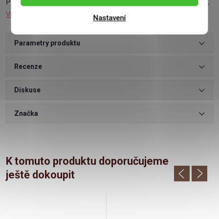
Podívejte se také na:
Bonboniéra mořské plody
,
Máslové sušenky
,
Višně v čokoládě
,
Čokoládová srdíčka
Nastavení
Parametry produktu
Recenze
Diskuse
Značka
K tomuto produktu doporučujeme
ještě dokoupit