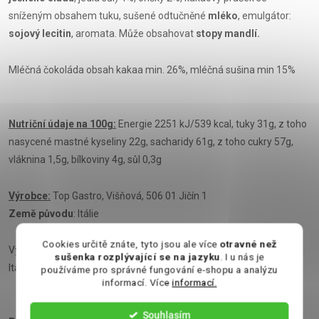
sníženým obsahem tuku, sušené odtučněné
mléko
, emulgátor:
sojový lecitin
, aromata. Může obsahovat
stopy mandlí.
Mléčná čokoláda obsah kakaa min. 26%, mléčná sušina min 15%
Nutriční údaje na 100g:
Energie 2251 kJ/539 kcal, tuky 31g, z toho
nasycené mastné kyseliny 22g, sacharidy 61g, z toho cukry 57g,
vláknina 1,5g, bílkoviny 4g, sůl 0,3g
Výrobce:
Top Gastro, Višňová, 506 01 Jičín 1
Země původu
: Itálie
Cookies určitě znáte, tyto jsou ale více
otravné než
Výrobce: Sorini, S.P. 415 Paullese Km 45,6 26012 Castelleone (CR)
sušenka rozplývající se na jazyku
. I u nás je
Italy
používáme pro správné fungování e-shopu a analýzu
informací. Více
informací.
Souhlasím