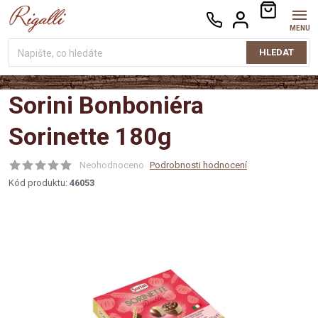
Přejít
NÁKUPNÍ
na
KOŠÍK
obsah
HLEDAT
Sorini Bonboniéra
Sorinette 180g
Neohodnoceno
Podrobnosti hodnocení
Kód produktu:
46053