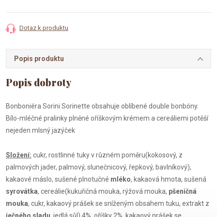
cena:
Dotaz k produktu
Popis produktu
Bonboniéra Sorini Sorinette obsahuje oblíbené double bonbóny.
Bílo-mléčné pralinky plněné oříškovým krémem a cereáliemi potěší
nejeden mlsný jazýček
Složení:
cukr, rostlinné tuky v různém poměru(kokosový, z
palmových jader, palmový, slunečnicový, řepkový, bavlníkový),
kakaové máslo, sušené plnotučné
mléko
, kakaová hmota, sušená
syrovátka
, cereálie(kukuřičná mouka, rýžová mouka,
pšeničná
mouka
, cukr, kakaový prášek se sníženým obsahem tuku, extrakt z
ječného sladu
, jedlá sůl) 4%, oříšky 2%, kakaový prášek se