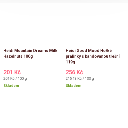
Heidi Mountain Dreams Milk
Heidi Good Mood Hořké
Hazelnuts 100g
pralinky s kandovanou třešní
119g
201 Kč
256 Kč
Měrná
Měrná
201 Kč / 100 g
215,13 Kč / 100 g
cena:
cena:
Skladem
Skladem