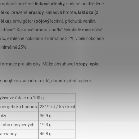
trouhané pražené
lískové ořechy
, sušené odstředěné
léko
, pražené
arašídy
, kakaová hmota,
laktóza (z
léka
), emulgátor (
sójový
lecitin), příchutě: vanilin,
pistácie". Kakaová hmota v hořké čokoládě minimálně
9%, v mléčné čokoládě minimálně 31%, v bílé čokoládě
inimálně 25%.
nformace pro alergiky: Může obsahovat
stopy lepku.
kladujte na suchém místě, chraňte před teplem.
ýživové údaje na 100 g
nergetická hodnota
2319 kJ / 557 kcal
uky
36,9 g
 toho nasycených
19,3 g
acharidy
46,8 g