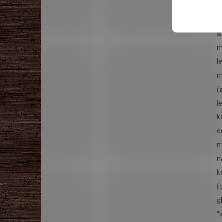
S
m
l
m
(
l
k
o
m
n
k
(
g
"