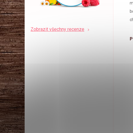
m
b
c
Zobrazit všechny recenze
P