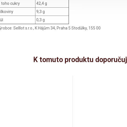
 toho cukry
42,4 g
ílkoviny
9,3 g
ůl
0,3 g
ýrobce: Selllot s.r.o., K Hájům 34, Praha 5 Stodůlky, 155 00
K tomuto produktu doporučuj