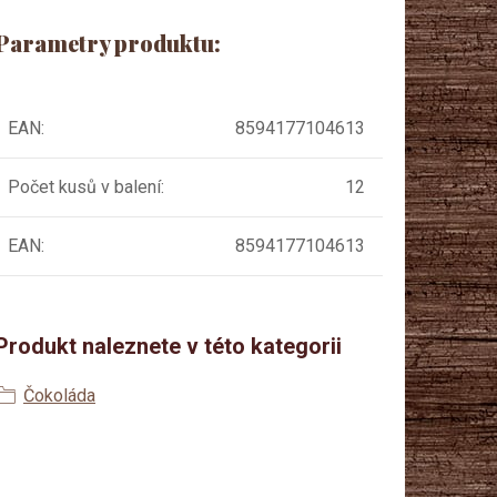
Parametry produktu:
EAN
:
8594177104613
Počet kusů v balení
:
12
EAN
:
8594177104613
Produkt naleznete v této kategorii
Čokoláda