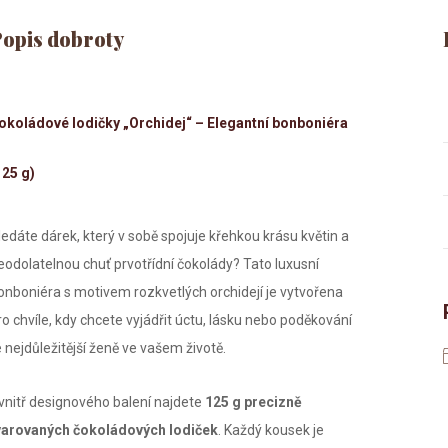
okoládové lodičky „Orchidej“ – Elegantní bonboniéra
125 g)
ledáte dárek, který v sobě spojuje křehkou krásu květin a
eodolatelnou chuť prvotřídní čokolády? Tato luxusní
onboniéra s motivem rozkvetlých orchidejí je vytvořena
ro chvíle, kdy chcete vyjádřit úctu, lásku nebo poděkování
é nejdůležitější ženě ve vašem životě.
vnitř designového balení najdete
125 g precizně
varovaných čokoládových lodiček
. Každý kousek je