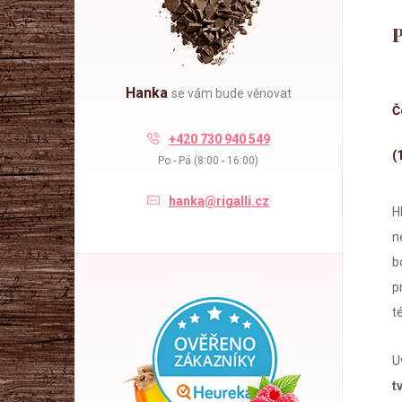
l
Hanka
se vám bude věnovat
Č
+420 730 940 549
(
Po - Pá (8:00 - 16:00)
hanka@rigalli.cz
H
n
b
p
t
U
t