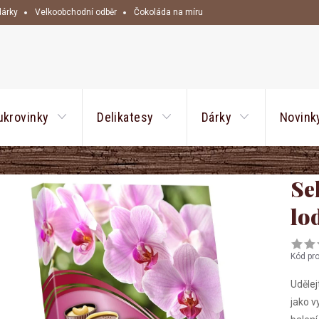
dárky
Velkoobchodní odběr
Čokoláda na míru
HLEDAT
ukrovinky
Delikatesy
Dárky
Novink
Se
lo
Kód pr
Udělej
jako v