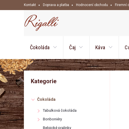
Přejít
Kontakt
Doprava a platba
Hodnocení obchodu
Firemní 
na
obsah
Čokoláda
Čaj
Káva
C
P
Přeskočit
Kategorie
kategorie
o
Čokoláda
s
Tabulková čokoláda
t
Bonboniéry
Belgické pralinky