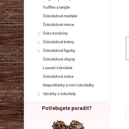
r
Truffles a lanýže
a
Čokoládové medaile
Čokoládové mince
n
Čoko bonbóny
Čokoládové krémy
n
Čokoládové figurky
í
Čokoládové chipsy
Luxusní čokoláda
p
Čokoládová srdce
Neapolitánky a mini čokoládky
a
Výrobky z čokolády
n
Potřebujete poradit?
e