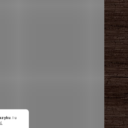
jazyku
. I u
í.