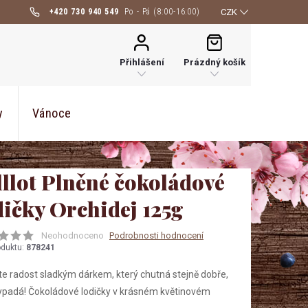
+420 730 940 549
CZK
NÁKUPNÍ
KOŠÍK
Přihlášení
Prázdný košík
y
Vánoce
lllot Plněné čokoládové
dičky Orchidej 125g
Neohodnoceno
Podrobnosti hodnocení
oduktu:
878241
te radost sladkým dárkem, který chutná stejně dobře,
ypadá! Čokoládové lodičky v krásném květinovém