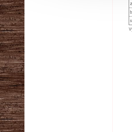
z
b
s
V