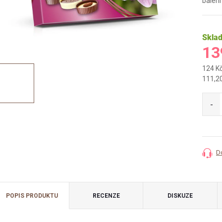
balení
Skla
13
124 K
Měrná
111,20
cena:
D
POPIS PRODUKTU
RECENZE
DISKUZE