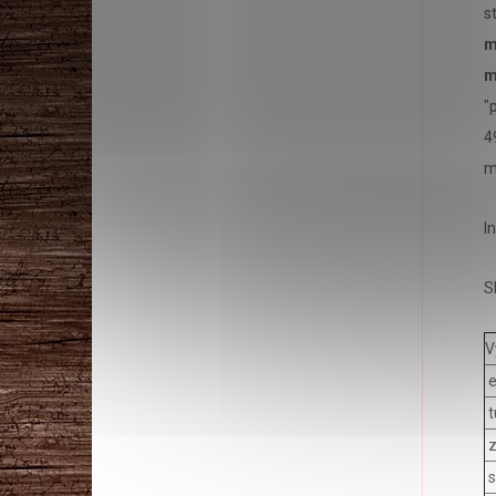
s
m
m
"
4
m
I
S
V
e
t
z
s