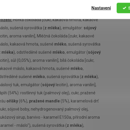
čokoládu.
Nastavení
ložení:
Hořká čokoláda [cukr, kakaová hmota, kakaové
áslo, sušená syrovátka (
z mléka
), emulgátor:
sójový
ecitin, aroma vanilin], Mléčná čokoláda [cukr, kakaové
áslo, kakaová hmota, sušené
mléko
, sušená syrovátka
z mléka
), odstředěné sušené
mléko
, emulgátor (
sójový
ecitin), sůl (0,05%), aroma vanilin], bílá čokoláda [cukr,
akaové máslo, kakaová hmota, sušené
mléko
,
dstředěné sušené
mléko
, sušená syrovátka (
z mléka
),
áslový tuk, emulgátor (
sójový
lecitin), aroma vanilin],
áplň (54%): rostlinný tuk (palmový olej), cukr, pražené
ešu
oříšky
(6%),
pražené mandle
(5%), karamelová drť
cukr, sójové boby, nehydrogenovaný palmový olej,
lukózový sirup, barvivo - karamel E150a, přírodní aroma
karamel - máslo"), sušená syrovátka (
z mléka
),