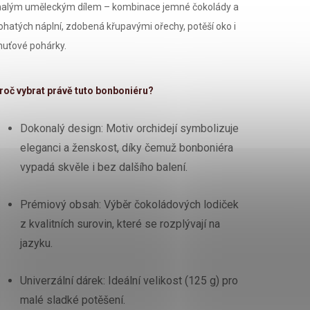
alým uměleckým dílem – kombinace jemné čokolády a
ohatých náplní, zdobená křupavými ořechy, potěší oko i
huťové pohárky.
roč vybrat právě tuto bonboniéru?
Dokonalý design: Motiv orchidejí symbolizuje
eleganci a ženskost, díky čemuž bonboniéra
vypadá skvěle i bez dalšího balení.
Prémiový obsah: Výběr čokoládových lodiček
z kvalitních surovin, které se rozplývají na
jazyku.
Univerzální dárek: Ideální velikost (125 g) pro
malé sladké potěšení.