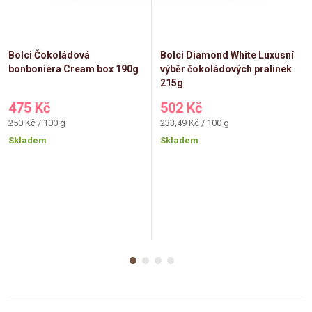
Bolci Čokoládová
Bolci Diamond White Luxusní
bonboniéra Cream box 190g
výběr čokoládových pralinek
215g
475 Kč
502 Kč
Měrná
Měrná
250 Kč / 100 g
233,49 Kč / 100 g
cena:
cena:
Skladem
Skladem