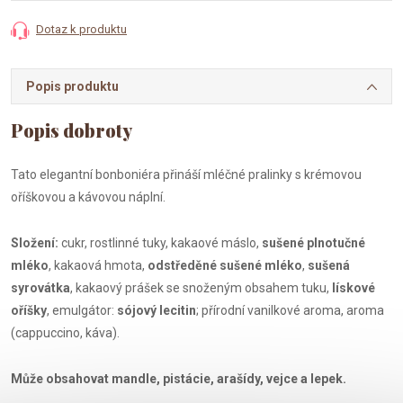
Dotaz k produktu
Popis produktu
Tato elegantní bonboniéra přináší mléčné pralinky s krémovou
oříškovou a kávovou náplní.
Složení:
cukr, rostlinné tuky, kakaové máslo,
sušené
plnotučné
mléko
, kakaová hmota,
odstředěné sušené mléko
,
sušená
syrovátka
, kakaový prášek se snoženým obsahem tuku,
lískové
oříšky
, emulgátor:
sójový lecitin
; přírodní vanilkové aroma, aroma
(cappuccino, káva).
Může obsahovat mandle, pistácie, arašídy, vejce a lepek.