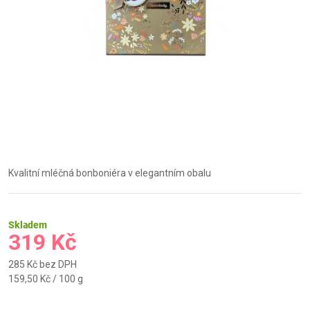
Kvalitní mléčná bonboniéra v elegantním obalu
Skladem
319 Kč
285 Kč bez DPH
Měrná
159,50 Kč / 100 g
cena: