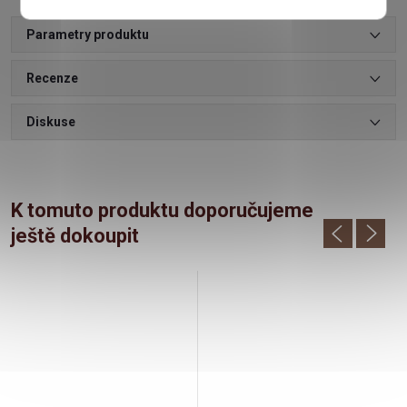
Parametry produktu
Recenze
Diskuse
K tomuto produktu doporučujeme
ještě dokoupit