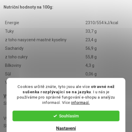
Nutriční hodnoty na 100g:
Energie
2310/554 kJ/kcal
Tuky
33,7 g
z toho nasycené mastné kyseliny
23,4 g
Sacharidy
56,9 g
z toho cukry
55,8 g
Bílkoviny
4,3 g
Sůl
0,06 g
Vláknina
2,6 g
Cookies určitě znáte, tyto jsou ale více
otravné než
sušenka rozplývající se na jazyku
. I u nás je
Výrobce:
Chocomax s.r.o., Ĺ.Podjavorinskej 21, Lučenec 984 01,
používáme pro správné fungování e-shopu a analýzu
informací. Více
informací.
Slovenská republika
Souhlasím
Výrobce: Chocomax s.r.o., Ĺ.Podjavorinskej 21, Lučenec 984 01,
Slovenská republika
Nastavení