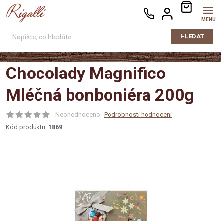
Přejít
NÁKUPNÍ
na
KOŠÍK
obsah
HLEDAT
Chocolady Magnifico
Mléčná bonboniéra 200g
Neohodnoceno
Podrobnosti hodnocení
Kód produktu:
1869