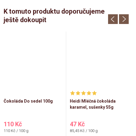
K tomuto produktu doporučujeme
ještě dokoupit
Čokoláda Do sedel 100g
Heidi Mléčná čokoláda
karamel, sušenky 55g
110 Kč
47 Kč
Měrná
Měrná
110 Kč / 100 g
85,45 Kč / 100 g