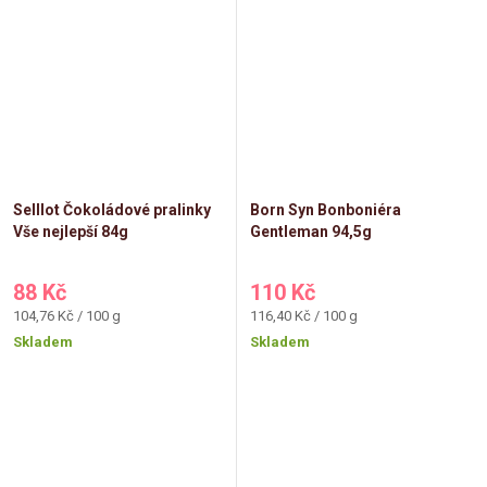
Selllot Čokoládové pralinky
Born Syn Bonboniéra
Vše nejlepší 84g
Gentleman 94,5g
88 Kč
110 Kč
Měrná
Měrná
104,76 Kč / 100 g
116,40 Kč / 100 g
cena:
cena:
Skladem
Skladem