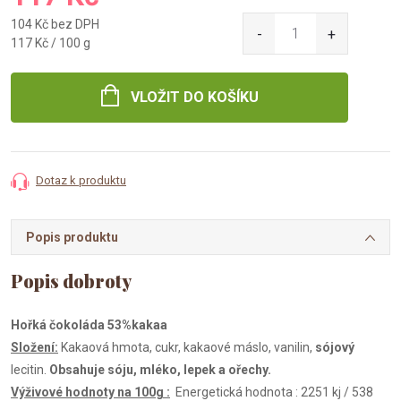
104 Kč bez DPH
Měrná
117 Kč / 100 g
cena:
VLOŽIT DO KOŠÍKU
Dotaz k produktu
Popis produktu
Hořká čokoláda 53%kakaa
Složení:
Kakaová hmota, cukr, kakaové máslo, vanilin,
sójový
lecitin.
Obsahuje sóju, mléko, lepek a ořechy.
Výživové hodnoty na 100g :
Energetická hodnota : 2251 kj / 538