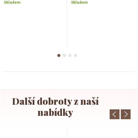
cena:
cena:
Skladem
Skladem