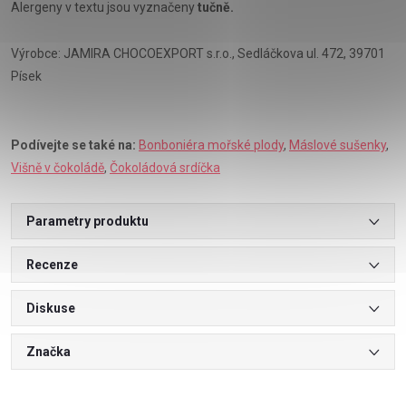
Alergeny v textu jsou vyznačeny
tučně.
Výrobce: JAMIRA CHOCOEXPORT s.r.o., Sedláčkova ul. 472, 39701
Písek
Podívejte se také na:
Bonboniéra mořské plody
,
Máslové sušenky
,
Višně v čokoládě
,
Čokoládová srdíčka
Parametry produktu
Recenze
Diskuse
Značka