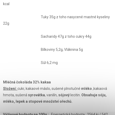
kcal
Tuky 35g z toho nasycené mastné kyseliny
22g
Sacharidy 47g z toho cukry 44g
Bílkoviny 5,2g, Vláknina 5g
Sůl 6,2 mg
Mléčná čokoláda 32% kakaa
Složení:
cukr, kakaové máslo, sušené plnotučné
mléko
,kakaová
hmota, sušená
syrovátka
, vanilín,
sójový
lecitin.
Obsahuje sóju,
mléko, lepek a stopové množství ořechů.
Výživové hodnoty na 100g :
Energetická hodnota : 2564 kj / 542