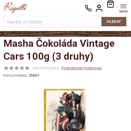
Přejít
NÁKUPNÍ
na
KOŠÍK
obsah
HLEDAT
Masha Čokoláda Vintage
Cars 100g (3 druhy)
Neohodnoceno
Podrobnosti hodnocení
Kód produktu:
25607