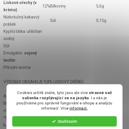
Lískové ořechy (v
12%
Bílkoviny
5,6g
krému)
Nízkotučný kakaový
Sůl
0,15g
prášek
Kypřící látka: uhličitan
sodný
Sůl
Emulgátor:
sojový
lecitin
Přírodní aroma
VÝROBEK OBSAHUJE 9,8% LÍSKOVÝ OŘÍŠKŮ
Cookies určitě znáte, tyto jsou ale více
otravné než
Alergeny jsou označeny
tučným písmem.
sušenka rozplývající se na jazyku
. I u nás je
používáme pro správné fungování e-shopu a analýzu
Může obsahovat stopy jinných suchých skořápkových plodů a
informací. Více
informací.
mléčné součásti.
*Referenční hodnota příjmu u průměrné dospělé osoby (8400
Souhlasím
kJ/2000 kcal)