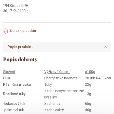
194 Kč bez DPH
Měrná
36,17 Kč / 100 g
cena:
Dotaz k produktu
Popis produktu
Složení
Výživové údaje
ø100g
Cukr
Energetická hodnota
2038kJ/485kcal
Pšeničná mouka
Tuky
22g
z toho nasycené mastné
Rostlinné tuky:
13g
kyseliny
-kokosový tuk
Sacharidy
65g
-palmový tuk
z toho cukry
46g