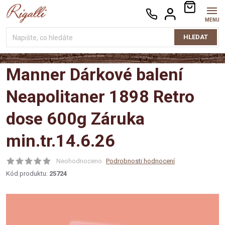
Přejít
NÁKUPNÍ
na
KOŠÍK
obsah
HLEDAT
Manner Dárkové balení
Neapolitaner 1898 Retro
dose 600g Záruka
min.tr.14.6.26
Neohodnoceno
Podrobnosti hodnocení
Kód produktu:
25724