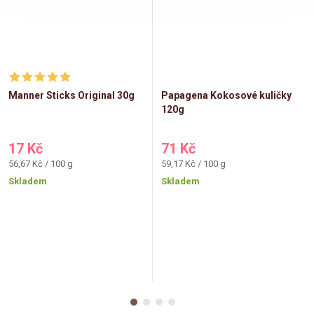
Manner Sticks Original 30g
Papagena Kokosové kuličky
120g
17 Kč
71 Kč
Měrná
Měrná
56,67 Kč / 100 g
59,17 Kč / 100 g
cena:
cena:
Skladem
Skladem