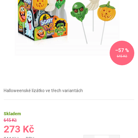
–57 %
645 Kč
Halloweenské lízátko ve třech variantách
Skladem
645 Kč
273 Kč