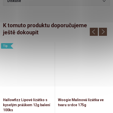
Diskuse
K tomuto produktu doporučujeme
ještě dokoupit
Tip
Hallowfizz Lipové lízátko s
Woogie Malinová lízátka ve
kyselým práškem 12g balení
tvaru srdce 175g
100ks