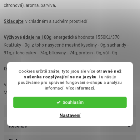
citronová), aroma, barviva,
Skladujte
: v chladném a suchém prostředí
Výživové údaje na 100g
: energetická hodnota 1550KJ/370
Kcal,tuky - 0g, z toho nasycené mastné kyseliny - 0g, sacharidy -
91g,z toho cukry - 74g, bílkoviny - 74g, protein - 0g, sůl - 0g
Obsah
: 625g (25 pcs x 25 g)
Cookies určitě znáte, tyto jsou ale více
otravné než
sušenka rozplývající se na jazyku
. I u nás je
používáme pro správné fungování e-shopu a analýzu
Výrobce: MADA SWEET Adam Pawlowski, Polna 7, 26-026
informací. Více
informací.
Morawica, Polsko
Souhlasím
Parametry produktu
Nastavení
Recenze