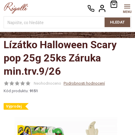
Přejít
NÁKUPNÍ
na
KOŠÍK
obsah
HLEDAT
Lízátko Halloween Scary
pop 25g 25ks Záruka
min.trv.9/26
Neohodnoceno
Podrobnosti hodnocení
Kód produktu:
9151
Výprodej