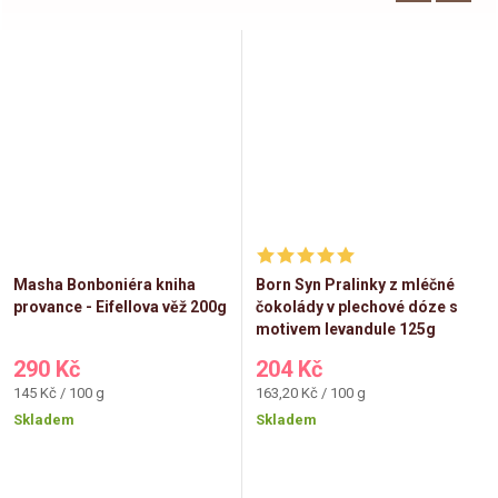
Masha Bonboniéra kniha
Born Syn Pralinky z mléčné
provance - Eifellova věž 200g
čokolády v plechové dóze s
motivem levandule 125g
290 Kč
204 Kč
Měrná
Měrná
145 Kč / 100 g
163,20 Kč / 100 g
cena:
cena:
Skladem
Skladem