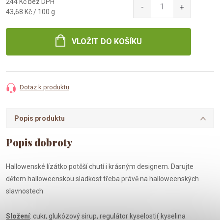
244 Kč bez DPH
Měrná
43,68 Kč / 100 g
cena:
VLOŽIT DO KOŠÍKU
Dotaz k produktu
Popis produktu
Hallowenské lízátko potěší chutí i krásným designem. Darujte
dětem halloweenskou sladkost třeba právě na halloweenských
slavnostech
Složení
: cukr, glukózový sirup, regulátor kyselosti( kyselina