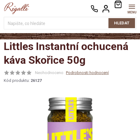
Přejít
NÁKUPNÍ
na
KOŠÍK
obsah
HLEDAT
Littles Instantní ochucená
káva Skořice 50g
Neohodnoceno
Podrobnosti hodnocení
Kód produktu:
26127