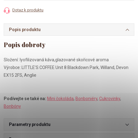
Dotaz k produktu
Popis produktu
Složení: lyofilizovaná káva,glazované skořicové aroma
Výrobce: LITTLE’S COFFEE Unit 8 Blackdown Park, Willand, Devon
EX15 2FS, Anglie
Podívejte se také na:
Mini čokoláda
,
Bonboniéry
,
Cukrovinky
,
Bonbóny
Parametry produktu