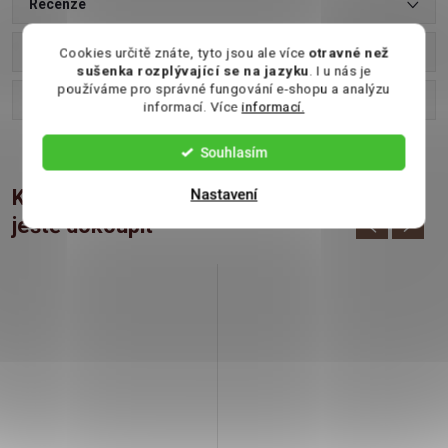
Recenze
Diskuse
Cookies určitě znáte, tyto jsou ale více
otravné než
sušenka rozplývající se na jazyku
. I u nás je
používáme pro správné fungování e-shopu a analýzu
Značka
informací. Více
informací.
Souhlasím
K tomuto produktu doporučujeme
Nastavení
ještě dokoupit