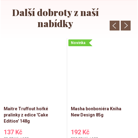
Novinka
Maitre Truffout hořké
Masha bonboniéra Kniha
pralinky z edice 'Cake
New Design 85g
Edition' 148g
137 Kč
192 Kč