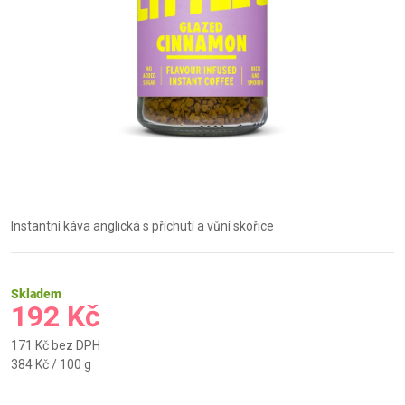
Instantní káva anglická s příchutí a vůní skořice
Skladem
192 Kč
171 Kč bez DPH
Měrná
384 Kč / 100 g
cena: