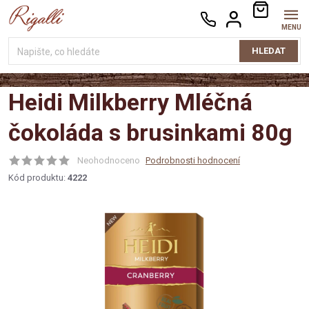
Přejít
NÁKUPNÍ
na
KOŠÍK
obsah
HLEDAT
Heidi Milkberry Mléčná
čokoláda s brusinkami 80g
Neohodnoceno
Podrobnosti hodnocení
Kód produktu:
4222