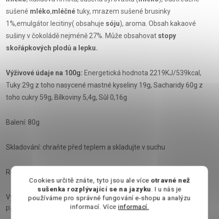
sušené
mléko
,
mléčné
tuky, mrazem sušené brusinky
1%,emulgátor lecitiny( obsahuje
sóju
), aroma. Obsah kakaové
sušiny v čokoládě nejméně 27%. Může obsahovat
stopy
skořápkových plodů a lepku.
Výživové údaje na 100g:
Energetická hodnota 2219KJ/539kcal,
Tuky 29g z toho nasycené mastné kyseliny 19g, Sacharidy 60g z
toho cukry 59g, Bílkoviny 5,4g, Sůl 0,16g
Balení: 80g
Skladování: chraňte před teplem a skladujte v suchu
Rozměry: cca 9cm x 19cm x 1cm
Cookies určitě znáte, tyto jsou ale více
otravné než
sušenka rozplývající se na jazyku
. I u nás je
Výrobce: Heidi Chocolat S.A, Bulevardul Biruinţei 125 - 127 fost 87,
používáme pro správné fungování e-shopu a analýzu
informací. Více
informací.
Pantelimon 077145, Rumunsko