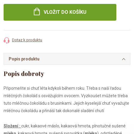
cena:
VLOŽIT DO KOŠÍKU
Dotaz k produktu
Popis produktu
Připomeňte si chuť léta kdykoli během roku. Třeba s naší řadou
mléčných čokolád s osvěžujícím ovocem. Vyzkoušet můžete třeba
tuto mléčnou čokoládu s brusinkami. Jejich kyselejší chuť vyvažujte
mléčnou čokoládu a přináší tak dokonalé sladění chutí
Složení :
cukr, kakaové máslo, kakaová hmota, plnotučné sušené
mléko
, kakaová hmota, sušená syrovátka (
mléko
), odstředěné