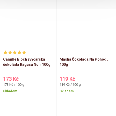
Camille Bloch švýcarská
Masha Čokoláda Na Pohodu
čokoláda Ragusa Noir 100g
100g
173 Kč
119 Kč
Měrná
Měrná
173 Kč / 100 g
119 Kč / 100 g
cena:
cena:
Skladem
Skladem