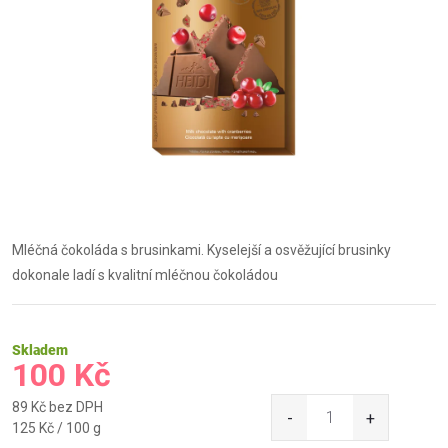
Mléčná čokoláda s brusinkami. Kyselejší a osvěžující brusinky
dokonale ladí s kvalitní mléčnou čokoládou
Skladem
100 Kč
89 Kč bez DPH
Měrná
125 Kč / 100 g