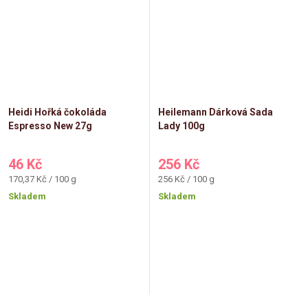
Heidi Hořká čokoláda
Heilemann Dárková Sada
Espresso New 27g
Lady 100g
46 Kč
256 Kč
Měrná
Měrná
170,37 Kč / 100 g
256 Kč / 100 g
cena:
cena:
Skladem
Skladem