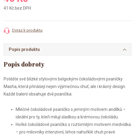
41 Kč bez DPH
Měrná
cena:
Dotaz k produktu
Popis produktu
Potěšte své blízké stylovými belgickými čokoládovými psaníčky
Masha, která přinášejí nejen výjimečnou chuť, ale i krásný design.
Každé balení obsahuje dvě psaníčka:
Mléčné čokoládové psaníčko s jemným motivem andílků –
ideální pro ty, kteří milují sladkou a krémovou čokoládu.
Hořké čokoládové psaníčko s roztomilým motivem medvídka
– pro milovníky intenzivní, lehce nahořklé chuti pravé