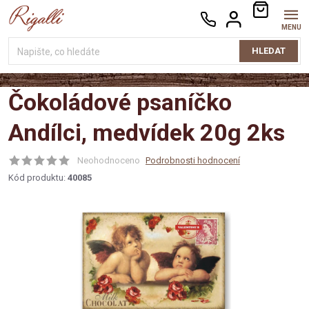
Přejít
NÁKUPNÍ
na
KOŠÍK
obsah
HLEDAT
Čokoládové psaníčko
Andílci, medvídek 20g 2ks
Neohodnoceno
Podrobnosti hodnocení
Kód produktu:
40085