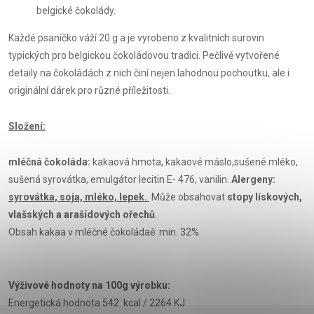
belgické čokolády.
Každé psaníčko váží 20 g a je vyrobeno z kvalitních surovin
typických pro belgickou čokoládovou tradici. Pečlivě vytvořené
detaily na čokoládách z nich činí nejen lahodnou pochoutku, ale i
originální dárek pro různé příležitosti.
Složení:
mléčná čokoláda:
kakaová hmota, kakaové máslo,sušené mléko,
sušená syrovátka, emulgátor lecitin E- 476, vanilin.
Alergeny:
syrovátka, soja, mléko, lepek.
Může obsahovat
stopy lískových,
vlašských a arašídových ořechů
.
Obsah kakaa v mléčné čokoládaě: min. 32%
Výživové hodnoty na 100g výrobku:
Energetická hodnota 542 kcal / 2264 KJ