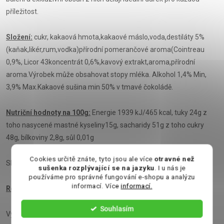
příležitost.
Složení:
cukr, kakaová hmota,kakaové máslo,voda,destiláty 5%
(kaňak,likér,rum,vodka)přírodní pomerančové aroma(Cointreau
0,9%, Licor 43koncentrát 0,6%,kavový extrakt,aroma,přírodní
aroma.Výrobek může obsahovat stopy mléka. Alkohol 1,4% Min,
3,9% Max.Kakaové sušina min 50% v tmavé čokoládě.
Nutriční hodnoty na 100g:
Energie 1939 kJ/465 kcal, tuky 24g z
toho nasycené mastné kyseliny15g, sacharidy 51g z toho cukry
48g, bílkoviny 2,8g, sůl 0,01g
Cookies určitě znáte, tyto jsou ale více
otravné než
Skladujte v suchu a chladu
sušenka rozplývající se na jazyku
. I u nás je
používáme pro správné fungování e-shopu a analýzu
informací. Více
informací.
Rozměr výrobku:
16 cm x 6,5 cm x 6,5 cm
Souhlasím
Výrobce: Anthon Berg, Toms Alle 1, 2750 Ballerup, Dánsko