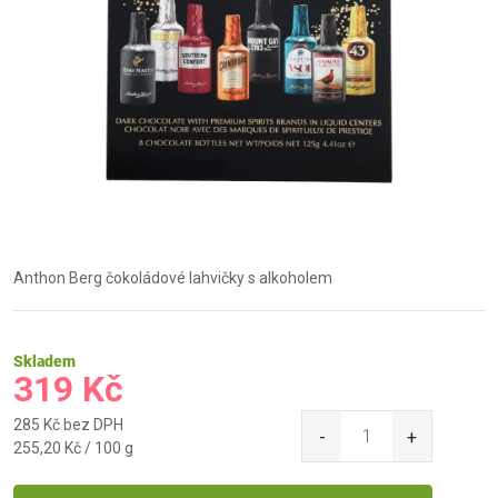
Anthon Berg čokoládové lahvičky s alkoholem
Skladem
319 Kč
285 Kč bez DPH
Měrná
255,20 Kč / 100 g
cena: