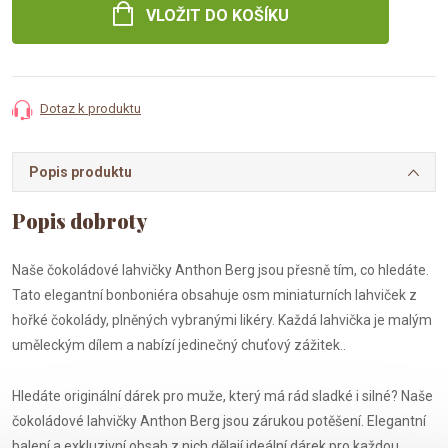
VLOŽIT DO KOŠÍKU
Dotaz k produktu
Popis produktu
Naše čokoládové lahvičky Anthon Berg jsou přesně tím, co hledáte.
Tato elegantní bonboniéra obsahuje osm miniaturních lahviček z
hořké čokolády, plněných vybranými likéry. Každá lahvička je malým
uměleckým dílem a nabízí jedinečný chuťový zážitek..
Hledáte originální dárek pro muže, který má rád sladké i silné? Naše
čokoládové lahvičky Anthon Berg jsou zárukou potěšení. Elegantní
balení a exkluzivní obsah z nich dělají ideální dárek pro každou