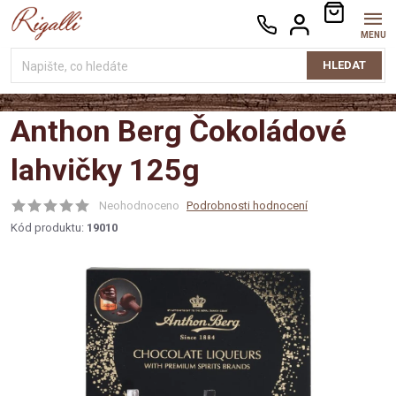
Přejít
NÁKUPNÍ
na
KOŠÍK
obsah
HLEDAT
Anthon Berg Čokoládové
lahvičky 125g
Neohodnoceno
Podrobnosti hodnocení
Kód produktu:
19010