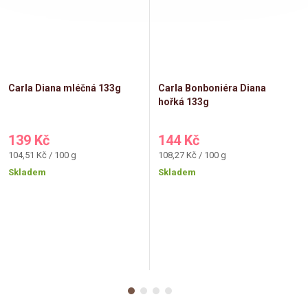
Carla Diana mléčná 133g
Carla Bonboniéra Diana
hořká 133g
139 Kč
144 Kč
Měrná
Měrná
104,51 Kč / 100 g
108,27 Kč / 100 g
cena:
cena:
Skladem
Skladem