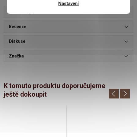
Nastavení
Parametry produktu
Recenze
Diskuse
Značka
K tomuto produktu doporučujeme
ještě dokoupit