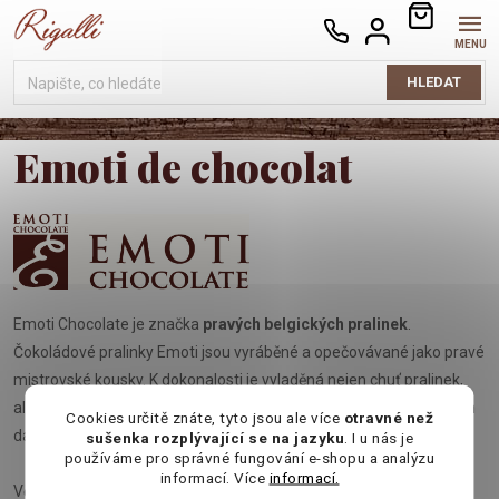
Přejít
NÁKUPNÍ
na
KOŠÍK
obsah
HLEDAT
Emoti de chocolat
Emoti Chocolate je značka
pravých
belgických
pralinek
.
Čokoládové pralinky Emoti jsou vyráběné a opečovávané jako pravé
mistrovské kousky. K dokonalosti je vyladěná nejen chuť pralinek,
ale i jejich vzhled a balení. Proto jsou bonboniéry Emoti perfektním
Cookies určitě znáte, tyto jsou ale více
otravné než
dárkem pro každého požitkáře.
sušenka rozplývající se na jazyku
. I u nás je
používáme pro správné fungování e-shopu a analýzu
informací. Více
informací.
Věděli jste, že belgická čokoláda je naprosto unikátní? Proces její