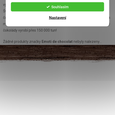
výroby se totiž liší od obvyklých postupů zavedených například ve
Souhlasím
Švýcarsku. Proces výroby belgické čokolády si žádá mnohem víc
Nastavení
času, protože se musí nechat odpařit kyselé těkavé látky. Čokoláda
má pak delikátnější chuť. Inu, není náhoda, že se každý rok belgické
čokolády vyrobí přes 150 000 tun!
Žádné produkty značky
Emoti de chocolat
nebyly nalezeny...