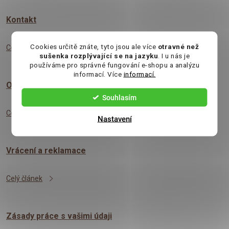
č
Kontakt
l
Cookies určitě znáte, tyto jsou ale více
otravné než
Celý článek
sušenka rozplývající se na jazyku
. I u nás je
á
používáme pro správné fungování e-shopu a analýzu
informací. Více
informací.
Obchodní podmínky
n
Souhlasím
k
Celý článek
Nastavení
ů
Vrácení a reklamace
Celý článek
Zásady práce s vašimi údaji