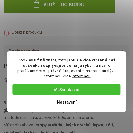
VLOŽIT DO KOŠÍKU
Dotaz k produktu
Popis produktu
Cookies určitě znáte, tyto jsou ale více
otravné než
sušenka rozplývající se na jazyku
. I u nás je
používáme pro správné fungování e-shopu a analýzu
informací. Více
informací.
Křupavé pražené kukuřice s příchutí barbecue
Souhlasím
Nastavení
Složení:
kukuřice, slunečnicový olej s vysokým obsahem oleje, sůl,
glutaman sodný - E621, látka zvýrazňující chuť, bramborový
maltodextrin, cukr, barvivo E160c, přírodní aroma.
Může obsahovat
stopy arašídů, jiných ořechů, lepku, sóji,
siřičitanů, laktózu, hořčice a derivátů.