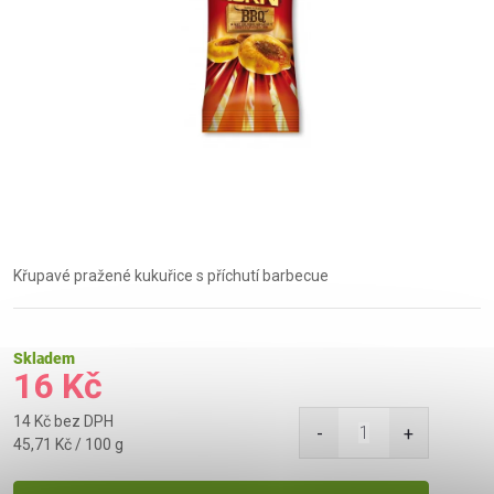
Křupavé pražené kukuřice s příchutí barbecue
Skladem
16 Kč
14 Kč bez DPH
Měrná
45,71 Kč / 100 g
cena: