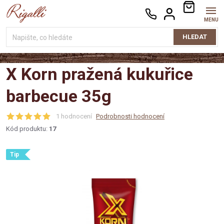
Přejít
NÁKUPNÍ
na
KOŠÍK
obsah
HLEDAT
X Korn pražená kukuřice
barbecue 35g
1 hodnocení
Podrobnosti hodnocení
Kód produktu:
17
Tip