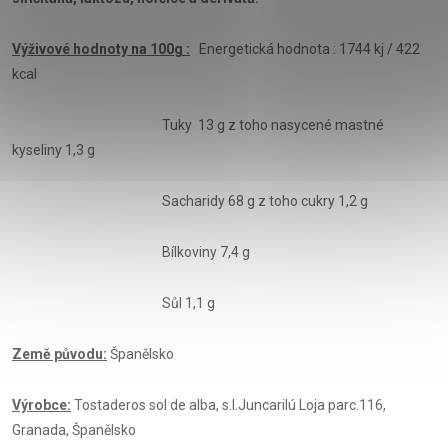
Výživové hodnoty na 100g :
Energetická hodnota : 1744 kj / 422
kcal
Tuky 13 g z toho nasycené mastné
kyseliny 1,3 g
Sacharidy 68 g z toho cukry 1,2 g
Bílkoviny 7,4 g
Sůl 1,1 g
Země původu:
Španělsko
Výrobce:
Tostaderos sol de alba, s.l.Juncarilú Loja parc.116,
Granada, Španělsko