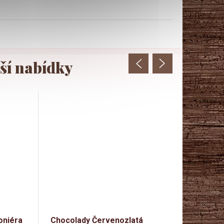
oniéra
Chocolady Červenozlatá
Born Syn P