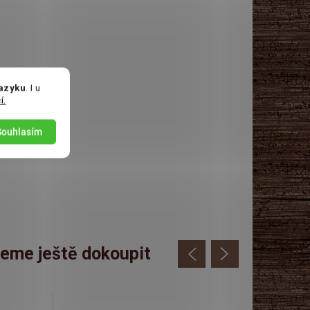
jazyku
. I u
í.
Souhlasím
eme ještě dokoupit