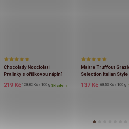
Chocolady Nocciolati
Maitre Truffout Graz
Pralinky s oříškovou náplní
Selection Italian Styl
170g
219 Kč
137 Kč
Měrná
Měrná
128,82 Kč / 100 g
68,50 Kč / 100 g
Skladem
cena:
cena: