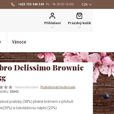
+420 730 940 549
CZK
NÁKUPNÍ
KOŠÍK
Přihlášení
Prázdný košík
y
Vánoce
bro Delissimo Brownie
5g
Neohodnoceno
Podrobnosti hodnocení
oduktu:
25042
dové pralinky (38%) plněné krémem s příchutí
ie(39%) a čokoládovou náplní (23%)