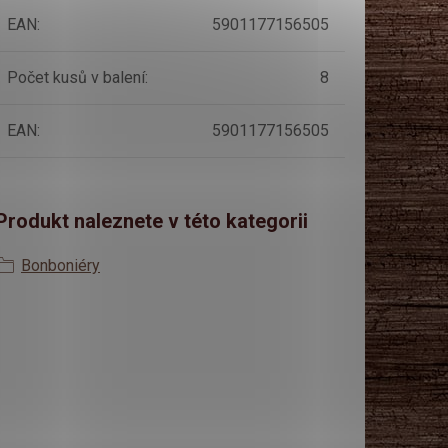
EAN
:
5901177156505
Počet kusů v balení
:
8
EAN
:
5901177156505
Produkt naleznete v této kategorii
Bonboniéry