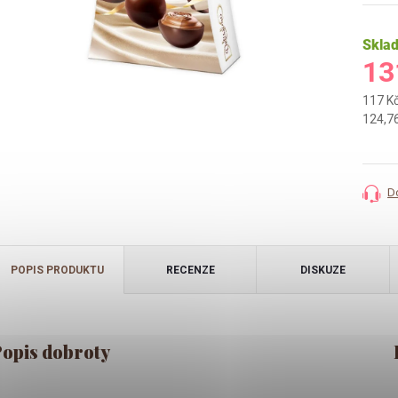
Skla
13
117 K
Měrná
124,76
cena:
D
POPIS PRODUKTU
RECENZE
DISKUZE