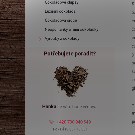
l
Čokoládové chipsy
S
Luxusní čokoláda
p
Čokoládová srdce
e
č
Neapolitánky a mini čokoládky
e
Výrobky z čokolády
c
Potřebujete poradit?
(
b
s
k
g
H
Hanka
se vám bude věnovat
m
p
+420 730 940 549
Po - Pá (8:00 - 16:00)