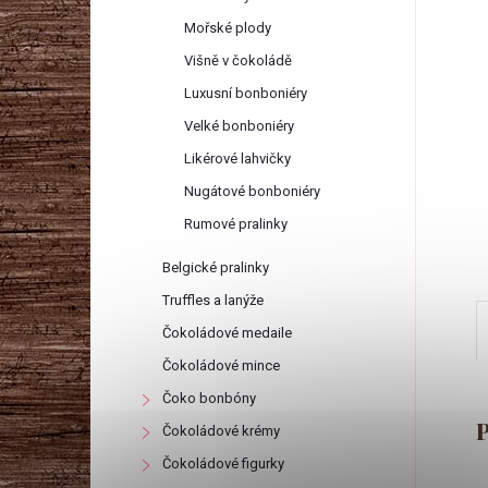
r
Mořské plody
a
Višně v čokoládě
Luxusní bonboniéry
n
Velké bonboniéry
Likérové lahvičky
n
Nugátové bonboniéry
í
Rumové pralinky
Belgické pralinky
p
Truffles a lanýže
a
Čokoládové medaile
Čokoládové mince
n
Čoko bonbóny
Čokoládové krémy
e
Čokoládové figurky