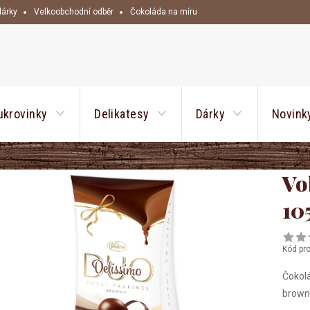
dárky
Velkoobchodní odběr
Čokoláda na míru
HLEDAT
ukrovinky
Delikatesy
Dárky
Novink
Vo
10
Kód pr
Čokolá
brown