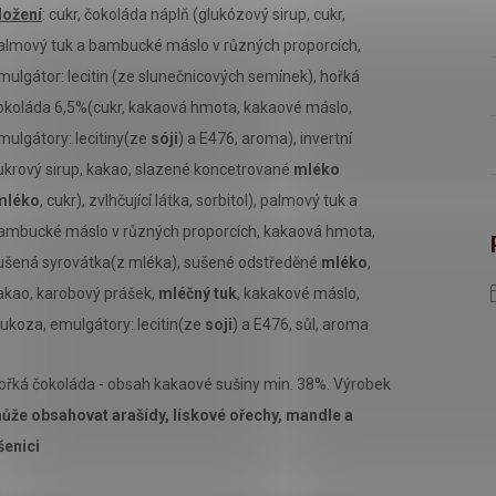
ložení
: cukr, čokoláda náplň (glukózový sirup, cukr,
almový tuk a bambucké máslo v různých proporcích,
mulgátor: lecitin (ze slunečnicových semínek), hořká
okoláda 6,5%(cukr, kakaová hmota, kakaové máslo,
mulgátory: lecitiny(ze
sóji
) a E476, aroma), invertní
ukrový sirup, kakao, slazené koncetrované
mléko
mléko
, cukr), zvlhčující látka, sorbitol), palmový tuk a
ambucké máslo v různých proporcích, kakaová hmota,
ušená syrovátka(z mléka), sušené odstředěné
mléko
,
akao, karobový prášek,
mléčný tuk
, kakakové máslo,
lukoza, emulgátory: lecitin(ze
soji
) a E476, sůl, aroma
ořká čokoláda - obsah kakaové sušiny min. 38%. Výrobek
ůže obsahovat arašídy, lískové ořechy, mandle a
šenici