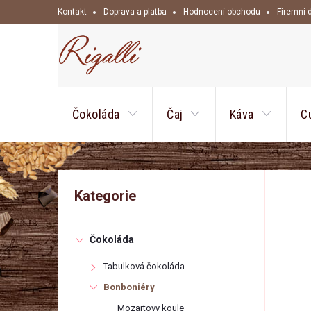
Přejít
Kontakt
Doprava a platba
Hodnocení obchodu
Firemní 
na
obsah
Čokoláda
Čaj
Káva
C
P
Přeskočit
Kategorie
kategorie
o
Čokoláda
s
Tabulková čokoláda
t
Bonboniéry
Mozartovy koule