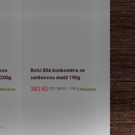
ioso
Bolci Bílá bonboniéra se
Selllot Bo
e 200g
saténovou mašlí 190g
květy 40g
383 Kč
49 Kč
Měrná
Měr
201,58 Kč / 100 g
122
Skladem
Skladem
cena:
cen