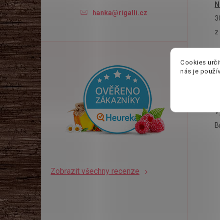
N
hanka@rigalli.cz
3
z
Z
Cookies urči
nás je použí
S
V
B
Zobrazit všechny recenze