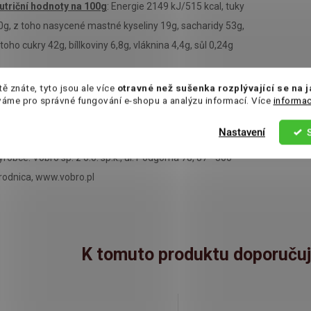
utriční hodnoty na 100g
: Energie 2149 kJ/515 kcal, tuky
0g, z toho nasycené mastné kyseliny 19g, sacharidy 53g,
 toho cukry 42g, bíllkoviny 6,8g, vláknina 4,4g, sůl 0,24g
emě původu: Polsko
tě znáte, tyto jsou ale více
otravné než sušenka rozplývající se na 
váme pro správné fungování e-shopu a analýzu informací. Více
informac
kladujte v suchu a chladu
Nastavení
ýrobce: Vobro sp. z o.o. sp.k., ul. Podgórna 78, 87 - 300
rodnica, www.vobro.pl
K tomuto produktu doporučuj