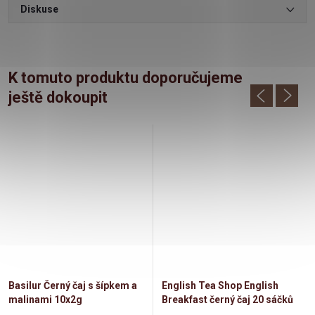
Diskuse
K tomuto produktu doporučujeme
ještě dokoupit
Basilur Černý čaj s šípkem a
English Tea Shop English
malinami 10x2g
Breakfast černý čaj 20 sáčků