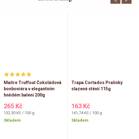
Maitre Truffout Čokoládová
Trapa Cortados Pralinky
bonboniéra v elegantním
slazené stévií 115g
hnědém balení 200g
265 Kč
163 Kč
Měrná
Měrná
132,50 Kč / 100 g
141,74 Kč / 100 g
cena:
cena:
Skladem
Skladem