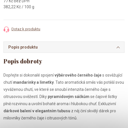
77 Kč bez DPH
Měrná
382,22 Kč / 100 g
cena:
Dotaz k produktu
Popis produktu
Dopřejte si dokonalé spojení
výběrového černého čaje
s osvěžující
chutí
mandarinky a limetky
. Tato aromatická směs vás potěší svou
vyváženou chutí, ve které se snoubí intenzita černého čaje s
citrusovou svěžestí. Díky
pyramidovým sáčkům
se čajové lístky
plně rozvinou a uvolní bohaté aroma i hlubokou chuť. Exkluzivní
dárkové balení v elegantním tubusu
z něj činí skvělý dárek pro
milovníky černého čaje i citrusových tónů.