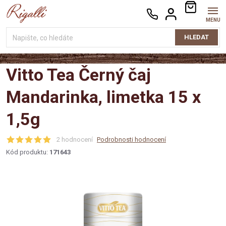
Přejít
NÁKUPNÍ
na
KOŠÍK
obsah
HLEDAT
Vitto Tea Černý čaj
Mandarinka, limetka 15 x
1,5g
2 hodnocení
Podrobnosti hodnocení
Kód produktu:
171643