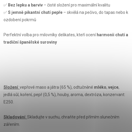
✅
Bez lepku a barviv
– čisté složení pro maximální kvalitu
✅
S jemně pikantní chutí pepře
– skvělá na pečivo, do tapas nebo k
ozdobení pokrmů
Perfektní volba pro milovníky delikates, kteří ocení
harmonii chutí a
tradiční španělské suroviny
Složení
:
vepřové maso a játra (65 %), odtučněné
mléko
,
vejce
,
jedlá sůl, koření, pepř (0,5 %), houby, aroma, dextróza, konzervant:
E250.
Skladování
:
Skladujte v suchu, chraňte před přímím slunečním
zářením.