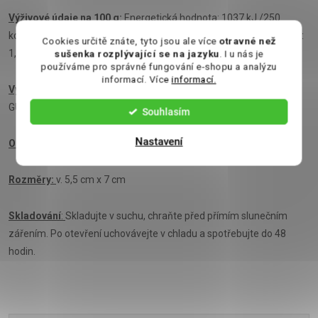
Výživové údaje na 100 g
:
Energetická hodnota: 1037 kJ /250
kcal,Tuky: 22 g - z toho nasycené mastné kyseliny 8,1 g, Sacharidy:
Cookies určitě znáte, tyto jsou ale více
otravné než
1,2 g - z toho cukry: 1,2 g, Bílkoviny: 11,9 g, Sůl: 1,8 g
sušenka rozplývající se na jazyku
. I u nás je
používáme pro správné fungování e-shopu a analýzu
informací. Více
informací.
Výrobce:
CASA TAARRADELLAS, S.A., N-152, Km70-CP 08503
GURB (Španělsko)
Souhlasím
Nastavení
Obsah:
125 g
Rozměry:
v. 5,5 cm x 7 cm
Skladování
:
Skladujte v suchu, chraňte před přímím slunečním
zářením. Po otevření uchovávejte v chladu a spotřebujte do 48
hodin.