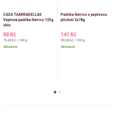
CASA TAARRADELLAS
Paštika Ibérico s pepřovou
Vepřová paštika Ibérico 125g
příchutí 2x78g
sklo
88 Kč
141 Kč
Měrná
Měrná
70,40 Kč / 100 g
90,38 Kč / 100 g
cena:
cena:
Skladem
Skladem