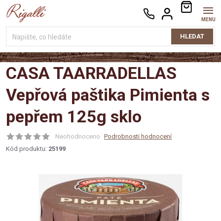
Přejít
NÁKUPNÍ
na
KOŠÍK
obsah
HLEDAT
CASA TAARRADELLAS
Vepřová paštika Pimienta s
pepřem 125g sklo
Neohodnoceno
Podrobnosti hodnocení
Kód produktu:
25199