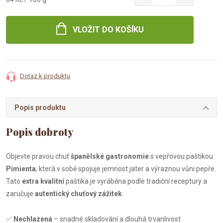
cena:
VLOŽIT DO KOŠÍKU
Dotaz k produktu
Popis produktu
Objevte pravou chuť
španělské gastronomie
s vepřovou paštikou
Pimienta
, která v sobě spojuje jemnost jater a výraznou vůni pepře.
Tato
extra kvalitní
paštika je vyráběna podle tradiční receptury a
zaručuje
autentický chuťový zážitek
.
✅
Nechlazená
– snadné skladování a dlouhá trvanlivost