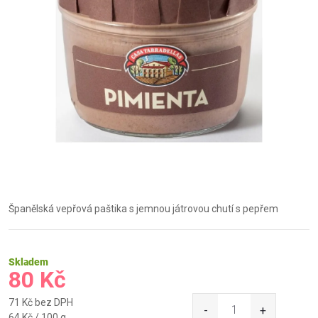
Španělská vepřová paštika s jemnou játrovou chutí s pepřem
Skladem
80 Kč
71 Kč bez DPH
Měrná
64 Kč / 100 g