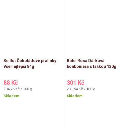
Selllot Čokoládové pralinky
Bolci Rosa Dárková
Vše nejlepší 84g
bonboniéra s taškou 130g
88 Kč
301 Kč
Měrná
Měrná
104,76 Kč / 100 g
231,54 Kč / 100 g
cena:
cena:
Skladem
Skladem