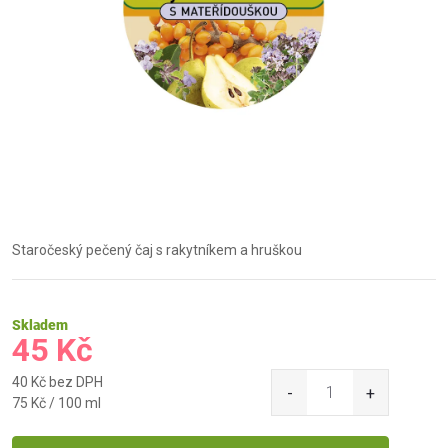
Staročeský pečený čaj s rakytníkem a hruškou
Skladem
45 Kč
40 Kč bez DPH
Měrná
75 Kč / 100 ml
cena: