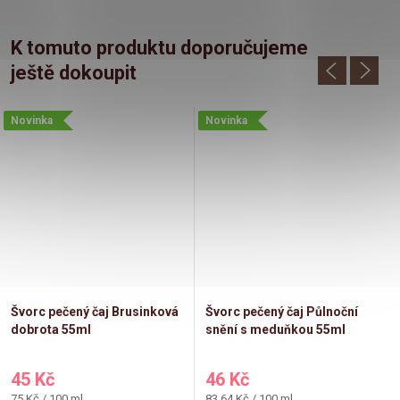
K tomuto produktu doporučujeme
ještě dokoupit
Novinka
Novinka
Švorc pečený čaj Brusinková
Švorc pečený čaj Půlnoční
dobrota 55ml
snění s meduňkou 55ml
45 Kč
46 Kč
Měrná
Měrná
75 Kč / 100 ml
83,64 Kč / 100 ml