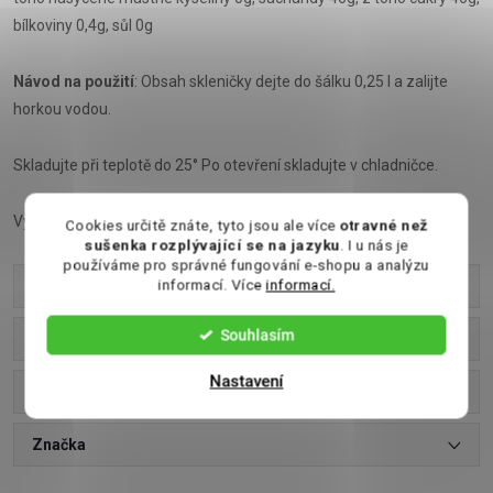
bílkoviny 0,4g, sůl 0g
Návod na použití
: Obsah skleničky dejte do šálku 0,25 l a zalijte
horkou vodou.
Skladujte při teplotě do 25° Po otevření skladujte v chladničce.
Výrobce: Milan Švorc, Vršovka 41, 549 01 Nové Město nad Metují
Cookies určitě znáte, tyto jsou ale více
otravné než
sušenka rozplývající se na jazyku
. I u nás je
používáme pro správné fungování e-shopu a analýzu
informací. Více
informací.
Parametry produktu
Souhlasím
Recenze
Nastavení
Diskuse
Značka