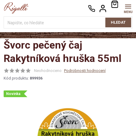
Přejít
NÁKUPNÍ
na
KOŠÍK
obsah
HLEDAT
Švorc pečený čaj
Rakytníková hruška 55ml
Neohodnoceno
Podrobnosti hodnocení
Kód produktu:
899936
Novinka