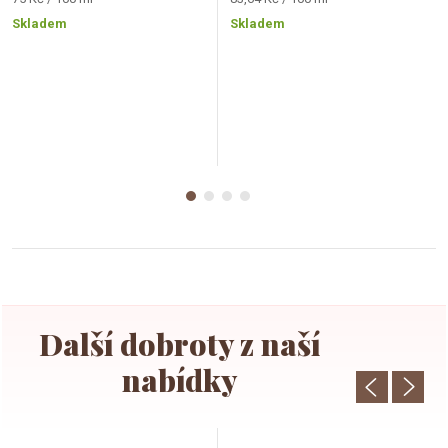
cena:
cena:
Skladem
Skladem