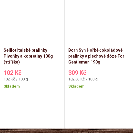
Selllot Italské pralinky
Born Syn Hořké čokoládové
Pivoňky a kopretiny 100g
pralinky v plechové dóze For
(stříška)
Gentleman 190g
102 Kč
309 Kč
Měrná
Měrná
102 Kč / 100 g
162,63 Kč / 100 g
cena:
cena:
Skladem
Skladem