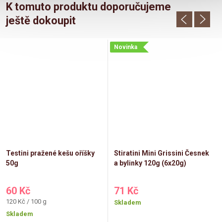
K tomuto produktu doporučujeme
ještě dokoupit
Novinka
Testini pražené kešu oříšky
Stiratini Mini Grissini Česnek
50g
a bylinky 120g (6x20g)
60 Kč
71 Kč
Měrná
120 Kč / 100 g
Skladem
cena:
Skladem