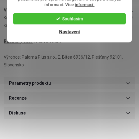
informací. Více
informací.
Výrobce:
Emporio Foods Ltd, Centrix House, Keys Buisness Village,
Keys Park Road Road, Cannock, Staffordshire, WS12 2HA, Spojené
Souhlasím
království.
Nastavení
Rozměry cca:
17 cm x 10 cm
Výrobce: Paloma Plus s.r.o., E. Bitea 6936/12, Piešťany 92101,
Slovensko
Parametry produktu
Recenze
Diskuse