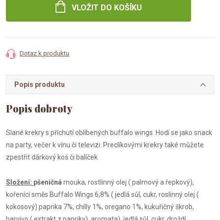
VLOŽIT DO KOŠÍKU
Dotaz k produktu
Popis produktu
Slané krekry s příchutí oblíbených buffalo wings. Hodí se jako snack
na party, večer k vínu či televizi. Preclíkovými krekry také můžete
zpestřit dárkový koš či balíček
Složení:
pšeničná
mouka, rostlinný olej ( palmový a řepkový),
kořenící směs Buffalo Wings 6,8% ( jedlá sůl, cukr, roslinný olej (
kokosový) paprika 7%, chilly 1%, oregano 1%, kukuřičný škrob,
barvivo ( extrakt z papriky), aromata), jedlá sůl, cukr, droždí,