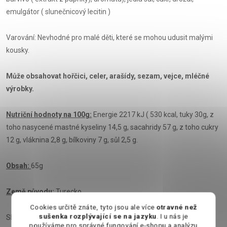
emulgátor ( slunečnicový lecitin )
Varování: Nevhodné pro malé děti, které se mohou udusit malými
kousky.
Může obsahovat hořčici, celer, arašídy, sezam, vejce, mléčné
výrobky.
Nutriční hodnoty na 100g:
Energie 2217 kJ ( 530 kcal, tuky 30g, z
toho nasycené mastné kyseliny 14,5 g, sacahridy 57 g, z toho cukry
12 g, vláknina 2,8 g, bílkoviny 7 g, sůl 2,5 g.
Obsah:
65g
Země původu:
Turecko
Cookies určitě znáte, tyto jsou ale více
otravné než
sušenka rozplývající se na jazyku
. I u nás je
Skladujte v suchu a chladu.
používáme pro správné fungování e-shopu a analýzu