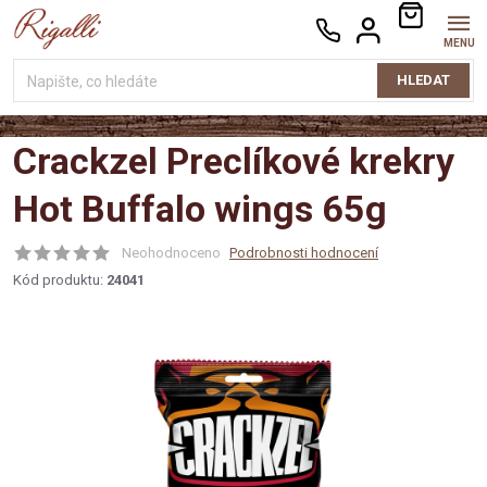
Přejít
NÁKUPNÍ
na
KOŠÍK
obsah
HLEDAT
Crackzel Preclíkové krekry
Hot Buffalo wings 65g
Neohodnoceno
Podrobnosti hodnocení
Kód produktu:
24041