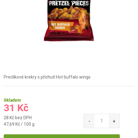
Preclíkové krekry s příchutí Hot buffalo wings
Skladem
31 Kč
28 Kč bez DPH
Měrná
47,69 Kč / 100 g
cena: