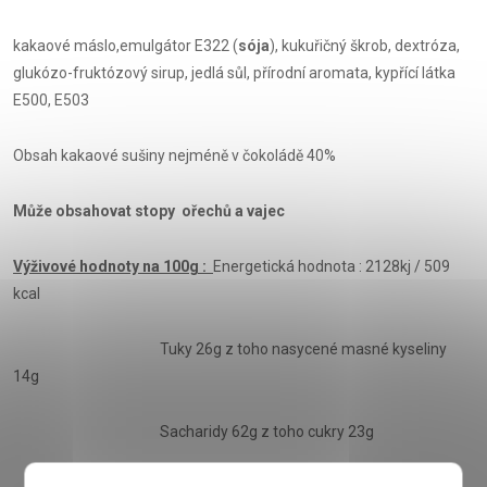
kakaové máslo,emulgátor E322 (
sója
), kukuřičný škrob, dextróza,
glukózo-fruktózový sirup, jedlá sůl, přírodní aromata, kypřící látka
E500, E503
Obsah kakaové sušiny nejméně v čokoládě 40%
Může obsahovat stopy ořechů a vajec
Výživové hodnoty na 100g :
Energetická hodnota : 2128kj / 509
kcal
Tuky 26g z toho nasycené masné kyseliny
14g
Sacharidy 62g z toho cukry 23g