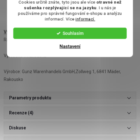
Bílkoviny 5,5g
Cookies určitě znáte, tyto jsou ale více
otravné než
sušenka rozplývající se na jazyku
. I u nás je
používáme pro správné fungování e-shopu a analýzu
Sůl 0,24g
informací. Více
informací.
Výrobce:
Gunz Warenhandels GmbH,Zollweg 1, 6841 Mäder,
Souhlasím
Rakousko
Nastavení
Vyrobeno v Rakousku
Výrobce: Gunz Warenhandels GmbH,Zollweg 1, 6841 Mäder,
Rakousko
Parametry produktu
Recenze (4)
Diskuse