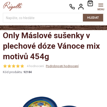
Přejít
NÁKUPNÍ
na
KOŠÍK
obsah
HLEDAT
Only Máslové sušenky v
plechové dóze Vánoce mix
motivů 454g
4 hodnocení
Podrobnosti hodnocení
Kód produktu:
92184