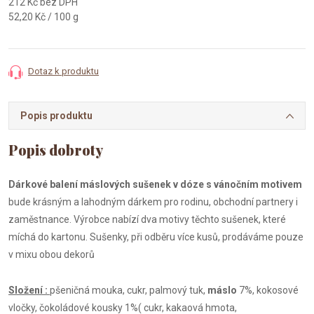
212 Kč bez DPH
Měrná
52,20 Kč / 100 g
cena:
Dotaz k produktu
Popis produktu
Dárkové balení máslových sušenek v dóze s vánočním motivem
bude krásným a lahodným dárkem pro rodinu, obchodní partnery i
zaměstnance. Výrobce nabízí dva motivy těchto sušenek, které
míchá do kartonu. Sušenky, při odběru více kusů, prodáváme pouze
v mixu obou dekorů
Složení :
pšeničná mouka, cukr, palmový tuk,
máslo
7%, kokosové
vločky, čokoládové kousky 1%( cukr, kakaová hmota,