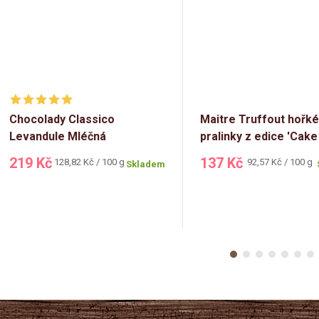
Chocolady Classico
Maitre Truffout hořké
Levandule Mléčná
pralinky z edice 'Cake
bonboniéra 170g
Edition' 148g
219 Kč
137 Kč
Měrná
Měrná
128,82 Kč / 100 g
92,57 Kč / 100 g
Skladem
cena:
cena: