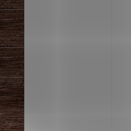
politánky Pro Tebe
Miltonas Funny Mushrooms
Hříbečky mini karamelové