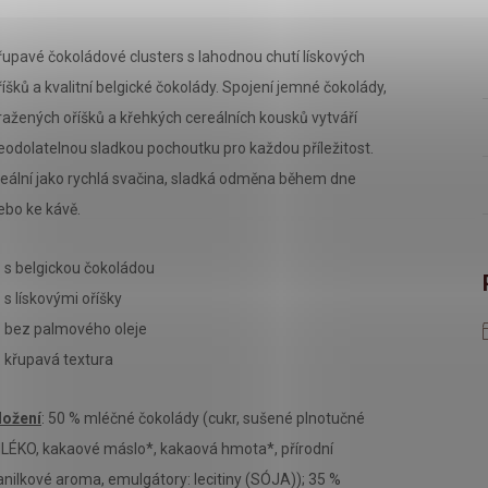
řupavé čokoládové clusters s lahodnou chutí lískových
říšků a kvalitní belgické čokolády. Spojení jemné čokolády,
ražených oříšků a křehkých cereálních kousků vytváří
eodolatelnou sladkou pochoutku pro každou příležitost.
deální jako rychlá svačina, sladká odměna během dne
ebo ke kávě.
 s belgickou čokoládou
 s lískovými oříšky
 bez palmového oleje
 křupavá textura
ložení
: 50 % mléčné čokolády (cukr, sušené plnotučné
LÉKO, kakaové máslo*, kakaová hmota*, přírodní
anilkové aroma, emulgátory: lecitiny (SÓJA)); 35 %