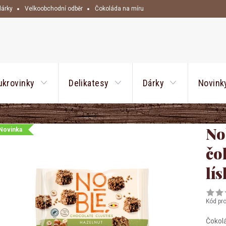
dárky
Velkoobchodní odběr
Čokoláda na míru
HLEDAT
ukrovinky
Delikatesy
Dárky
Novink
No
Novinka
čo
lí
Kód pr
Čokolá