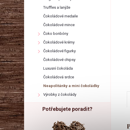
r
Truffles a lanýže
a
Čokoládové medaile
Čokoládové mince
n
Čoko bonbóny
Čokoládové krémy
n
Čokoládové figurky
í
Čokoládové chipsy
Luxusní čokoláda
p
Čokoládová srdce
Neapolitánky a mini čokoládky
a
Výrobky z čokolády
n
Potřebujete poradit?
e