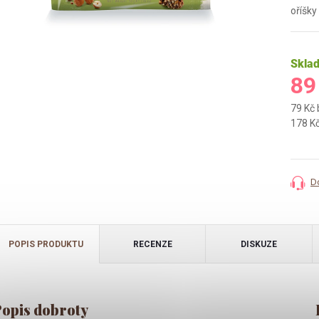
oříšky
Skla
89
79 Kč
Měrná
178 Kč
cena:
D
POPIS PRODUKTU
RECENZE
DISKUZE