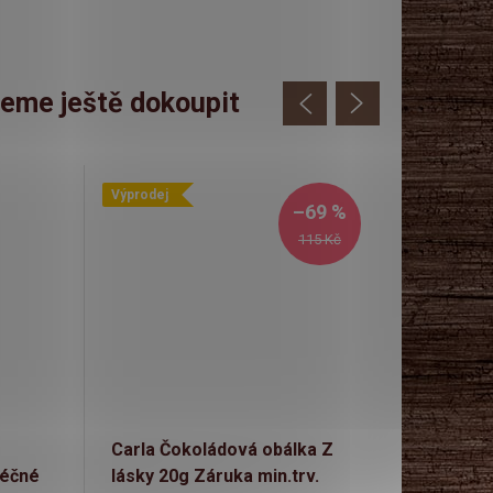
eme ještě dokoupit
Výprodej
–69 %
115 Kč
Carla Čokoládová obálka Z
Gunz Čoko
léčné
lásky 20g Záruka min.trv.
čokoláda p