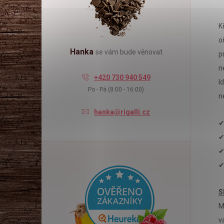
l
K
o
Hanka
se vám bude věnovat
p
n
+420 730 940 549
I
Po - Pá (8:00 - 16:00)
n
hanka@rigalli.cz
✔
✔
✔
✔
S
M
v