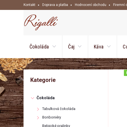
Přejít
Kontakt
Doprava a platba
Hodnocení obchodu
Firemní 
na
obsah
Čokoláda
Čaj
Káva
C
P
Přeskočit
Kategorie
kategorie
o
Čokoláda
s
Tabulková čokoláda
t
Bonboniéry
Belgické pralinky