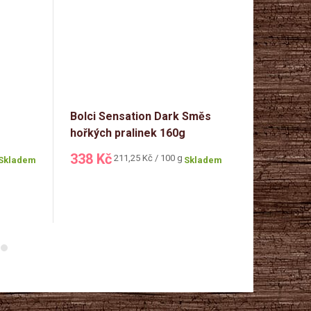
Bolci Sensation Dark Směs
Čokoládové
hořkých pralinek 160g
84g (růžov
338 Kč
86 Kč
Měrná
Měr
211,25 Kč / 100 g
102
Skladem
Skladem
cena:
cen