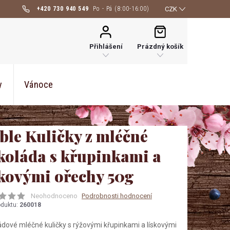
+420 730 940 549
CZK
NÁKUPNÍ
KOŠÍK
Přihlášení
Prázdný košík
y
Vánoce
ble Kuličky z mléčné
koláda s křupinkami a
skovými ořechy 50g
Neohodnoceno
Podrobnosti hodnocení
oduktu:
260018
dové mléčné kuličky s rýžovými křupinkami a lískovými