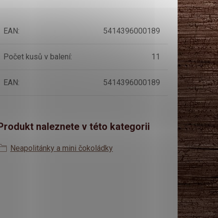
EAN
:
5414396000189
Počet kusů v balení
:
11
EAN
:
5414396000189
Produkt naleznete v této kategorii
Neapolitánky a mini čokoládky