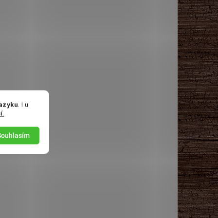
jazyku
. I u
í.
Souhlasím