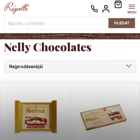
Přejít
NÁKUPNÍ
na
KOŠÍK
obsah
HLEDAT
Nelly Chocolates
Ř
Nejprodávanější
a
Nejlevnější
V
Nejdražší
z
ý
Abecedně
e
p
n
i