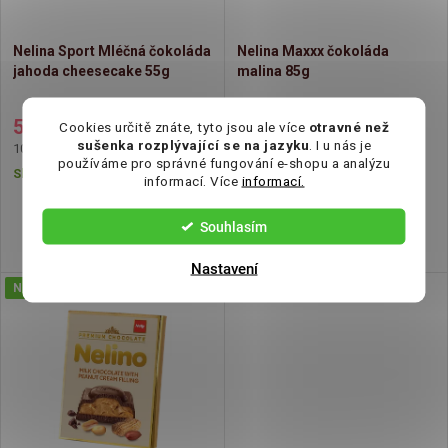
í
s
Nelina Sport Mléčná čokoláda
Nelina Maxxx čokoláda
p
jahoda cheesecake 55g
malina 85g
p
r
55 Kč
82 Kč
r
Cookies určitě znáte, tyto jsou ale více
otravné než
sušenka rozplývající se na jazyku
. I u nás je
Měrná
Měrná
100 Kč / 100 g
96,47 Kč / 100 g
o
používáme pro správné fungování e-shopu a analýzu
cena:
cena:
Skladem
Skladem
o
informací. Více
informací.
d
d
Souhlasím
u
Nastavení
u
Novinka
k
k
t
t
ů
ů